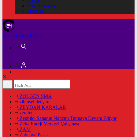
Hukuk
Kitap Dünyası
Mesajlar
Son dakika
haberleri
ZOLGEN SMA
zihinsel iletişim
ZEYDAN KARALAR
zerafet
Zenbilci Sahanın Nabzını Tutmaya Devam Ediyor
Zeka Enerji Merkezi Çalışması
ZAM
Zabıtaya Pasta