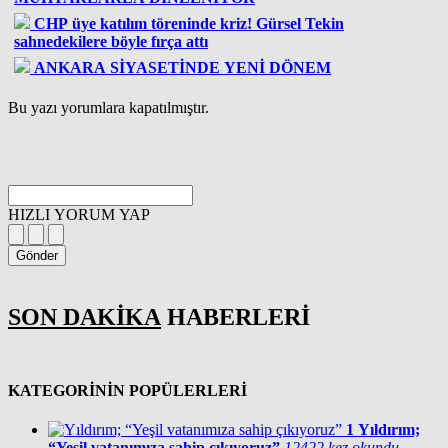
CHP üye katılım töreninde kriz! Gürsel Tekin
sahnedekilere böyle fırça attı
ANKARA SİYASETİNDE YENİ DÖNEM
Bu yazı yorumlara kapatılmıştır.
HIZLI YORUM YAP
Gönder
SON DAKİKA
HABERLERİ
KATEGORİNİN POPÜLERLERİ
1
Yıldırım;
“Yeşil vatanımıza sahip çıkıyoruz”
12422 kez okundu