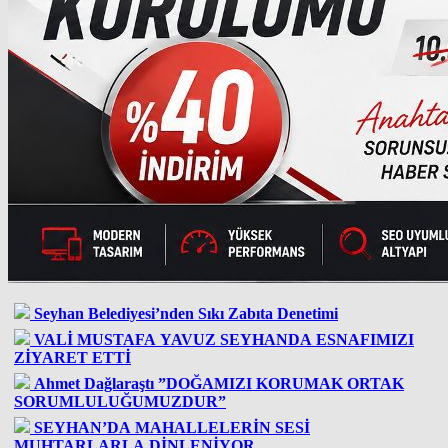
Seyhan Belediyesi’nden Sıkı Zabıta Denetimi
VALİ MUSTAFA YAVUZ SEYHANDA ESNAFIMIZI
ZİYARET ETTİ
Ahmet Dağlaraştı ”DOĞAMIZI KORUMAK ORTAK
SORUMLULUĞUMUZDUR”
SEYHAN’DA MAHALLELERİN SESİ
MUHTARLARLA DİNLENİYOR