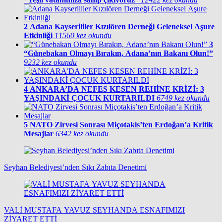
2
Adana Kayserililer Kızılören Derneği Geleneksel Aşure
Etkinliği
11560 kez okundu
3
“Günebakan Olmayı Bırakın, Adana’nın Bakanı Olun!”
9232 kez okundu
4
ANKARA’DA NEFES KESEN REHİNE KRİZİ: 3
YAŞINDAKİ ÇOCUK KURTARILDI
6749 kez okundu
5
NATO Zirvesi Sonrası Miçotakis’ten Erdoğan’a Kritik
Mesajlar
6342 kez okundu
Seyhan Belediyesi’nden Sıkı Zabıta Denetimi
VALİ MUSTAFA YAVUZ SEYHANDA ESNAFIMIZI
ZİYARET ETTİ