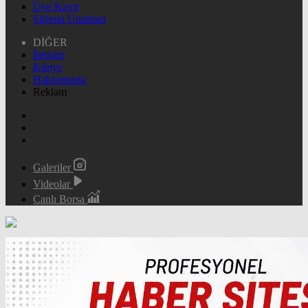
Üye Kayıt
Şifremi Unuttum
DİĞER
İletişim
Künye
Hakkımızda
Reklam
Galeriler
Videolar
Canlı Borsa