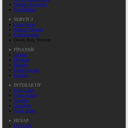
Nöbetçi Eczaneler
Son Dakika
SERVİS 3
Canlı Borsa
Namaz Vakitleri
Puan Durumu
Örnek Burç Yorumu
FİNANSİF
Altınlar
Dövizler
Hisseler
Kripto Paralar
Pariteler
İNTERAKTİF
Foto Galeri
Video Galeri
Yazarlar
Gazeteler
Sıcak Haber
HESAP
Üye Giriş