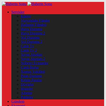
Servisler
Künye
Vizyondaki Filmler
Haftanin Filmleri
Hava Durumu
Hava Durumu 2
Yol Durumu
Yol Durumu 2
Canlı Tv
Canlı Tv 2
Yayın Akışları
Yayın Akışları 2
Nöbetçi Eczaneler
Canlı Borsa
Namaz Vakitleri
Puan Durumu
Kripto Paralar
Dövizler
Hisseler
Altınlar
Pariteler
Gündem
Ekonomi