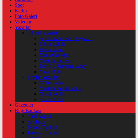
Spor
Kadın
Foto Galeri
Videolar
Yazarlar
Güncel Yazarlar
Şeyma Karateke (Başyazar)
Erkan Çakıllı
Hakan Akın
Metin Özdoğan
Mustafa Düzenli
Prof Dr. Ramazan Abay
Yusuf Bolat
Ayrılan Yazarlar
Gülten Abacı
Mustafa Kemal Yonat
Neval Kütük
Şirvan Yüce
Gazeteler
Bilgi Bankası
Nasıl Yapılır
Faydaları
Yemek Tarifleri
Tarımsal Üretim