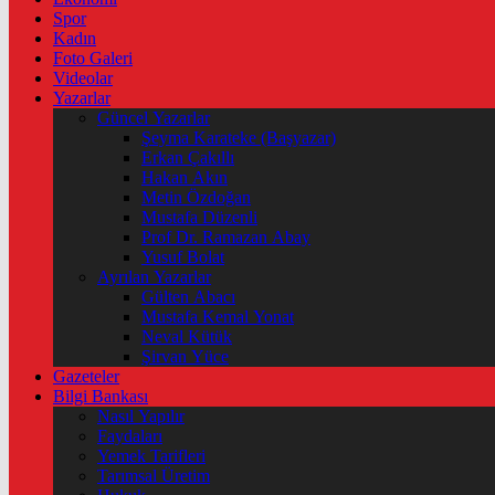
Spor
Kadın
Foto Galeri
Videolar
Yazarlar
Güncel Yazarlar
Şeyma Karateke (Başyazar)
Erkan Çakıllı
Hakan Akın
Metin Özdoğan
Mustafa Düzenli
Prof Dr. Ramazan Abay
Yusuf Bolat
Ayrılan Yazarlar
Gülten Abacı
Mustafa Kemal Yonat
Neval Kütük
Şirvan Yüce
Gazeteler
Bilgi Bankası
Nasıl Yapılır
Faydaları
Yemek Tarifleri
Tarımsal Üretim