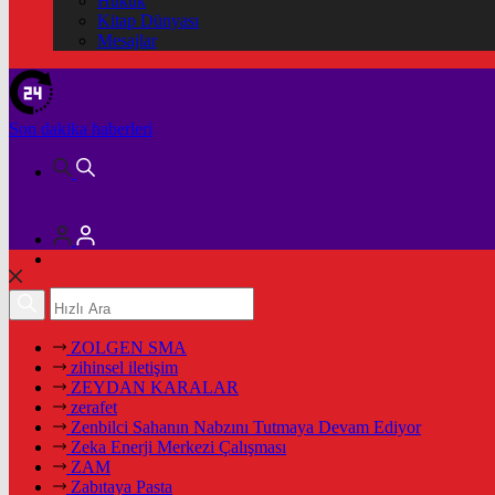
Hukuk
Kitap Dünyası
Mesajlar
Son dakika
haberleri
ZOLGEN SMA
zihinsel iletişim
ZEYDAN KARALAR
zerafet
Zenbilci Sahanın Nabzını Tutmaya Devam Ediyor
Zeka Enerji Merkezi Çalışması
ZAM
Zabıtaya Pasta