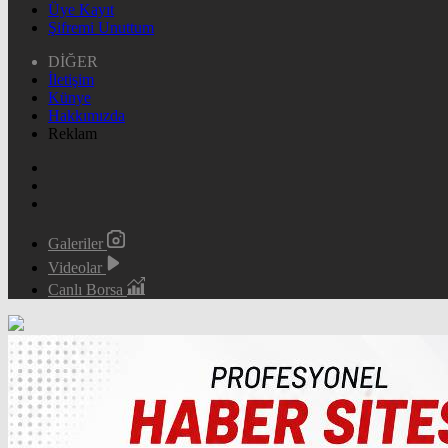
Üye Kayıt
Şifremi Unuttum
DİĞER
İletişim
Künye
Hakkımızda
Reklam
Galeriler
Videolar
Canlı Borsa