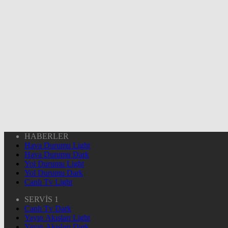
HABERLER
Hava Durumu Light
Hava Durumu Dark
Yol Durumu Light
Yol Durumu Dark
Canlı Tv Light
SERVİS 1
Canlı Tv Dark
Yayın Akışları Light
Yayın Akışları Dark