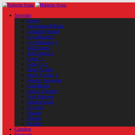
Servisler
Künye
Vizyondaki Filmler
Haftanin Filmleri
Hava Durumu
Hava Durumu 2
Yol Durumu
Yol Durumu 2
Canlı Tv
Canlı Tv 2
Yayın Akışları
Yayın Akışları 2
Nöbetçi Eczaneler
Canlı Borsa
Namaz Vakitleri
Puan Durumu
Kripto Paralar
Dövizler
Hisseler
Altınlar
Pariteler
Gündem
Ekonomi