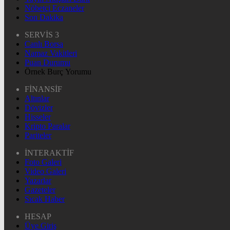
Nöbetçi Eczaneler
Son Dakika
SERVİS 3
Canlı Borsa
Namaz Vakitleri
Puan Durumu
Örnek Burç Yorumu
FİNANSİF
Altınlar
Dövizler
Hisseler
Kripto Paralar
Pariteler
İNTERAKTİF
Foto Galeri
Video Galeri
Yazarlar
Gazeteler
Sıcak Haber
HESAP
Üye Giriş