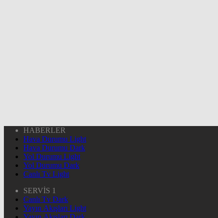
HABERLER
Hava Durumu Light
Hava Durumu Dark
Yol Durumu Light
Yol Durumu Dark
Canlı Tv Light
SERVİS 1
Canlı Tv Dark
Yayın Akışları Light
Yayın Akışları Dark