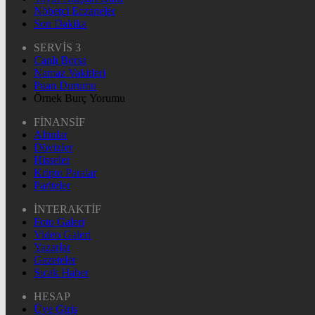
Nöbetçi Eczaneler
Son Dakika
SERVİS 3
Canlı Borsa
Namaz Vakitleri
Puan Durumu
Örnek Burç Yorumu
FİNANSİF
Altınlar
Dövizler
Hisseler
Kripto Paralar
Pariteler
İNTERAKTİF
Foto Galeri
Video Galeri
Yazarlar
Gazeteler
Sıcak Haber
HESAP
Üye Giriş