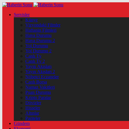
Servisler
Künye
Vizyondaki Filmler
Haftanin Filmleri
Hava Durumu
Hava Durumu 2
Yol Durumu
Yol Durumu 2
Canlı Tv
Canlı Tv 2
Yayın Akışları
Yayın Akışları 2
Nöbetçi Eczaneler
Canlı Borsa
Namaz Vakitleri
Puan Durumu
Kripto Paralar
Dövizler
Hisseler
Altınlar
Pariteler
Gündem
Ekonomi