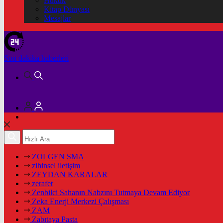
Hukuk
Kitap Dünyası
Mesajlar
Son dakika
haberleri
ZOLGEN SMA
zihinsel iletişim
ZEYDAN KARALAR
zerafet
Zenbilci Sahanın Nabzını Tutmaya Devam Ediyor
Zeka Enerji Merkezi Çalışması
ZAM
Zabıtaya Pasta