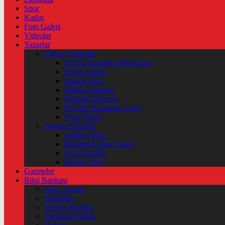
Spor
Kadın
Foto Galeri
Videolar
Yazarlar
Güncel Yazarlar
Şeyma Karateke (Başyazar)
Erkan Çakıllı
Hakan Akın
Metin Özdoğan
Mustafa Düzenli
Prof Dr. Ramazan Abay
Yusuf Bolat
Ayrılan Yazarlar
Gülten Abacı
Mustafa Kemal Yonat
Neval Kütük
Şirvan Yüce
Gazeteler
Bilgi Bankası
Nasıl Yapılır
Faydaları
Yemek Tarifleri
Tarımsal Üretim