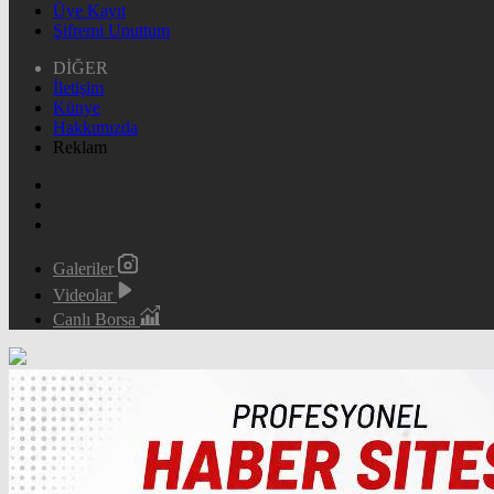
Üye Kayıt
Şifremi Unuttum
DİĞER
İletişim
Künye
Hakkımızda
Reklam
Galeriler
Videolar
Canlı Borsa