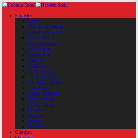
Servisler
Künye
Vizyondaki Filmler
Haftanin Filmleri
Hava Durumu
Hava Durumu 2
Yol Durumu
Yol Durumu 2
Canlı Tv
Canlı Tv 2
Yayın Akışları
Yayın Akışları 2
Nöbetçi Eczaneler
Canlı Borsa
Namaz Vakitleri
Puan Durumu
Kripto Paralar
Dövizler
Hisseler
Altınlar
Pariteler
Gündem
Ekonomi