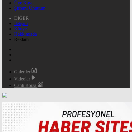
Üye Kayıt
Şifremi Unuttum
DİĞER
İletişim
Künye
Hakkımızda
Reklam
Galeriler
Videolar
Canlı Borsa