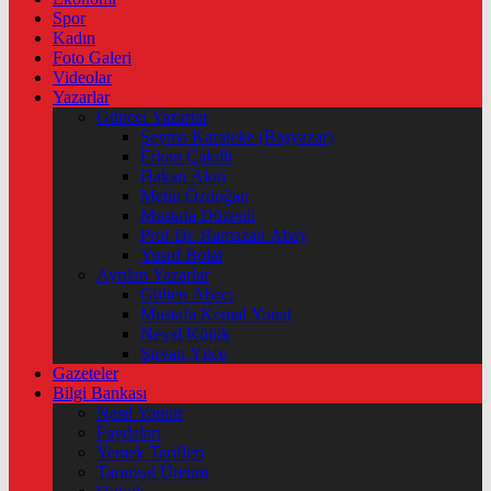
Spor
Kadın
Foto Galeri
Videolar
Yazarlar
Güncel Yazarlar
Şeyma Karateke (Başyazar)
Erkan Çakıllı
Hakan Akın
Metin Özdoğan
Mustafa Düzenli
Prof Dr. Ramazan Abay
Yusuf Bolat
Ayrılan Yazarlar
Gülten Abacı
Mustafa Kemal Yonat
Neval Kütük
Şirvan Yüce
Gazeteler
Bilgi Bankası
Nasıl Yapılır
Faydaları
Yemek Tarifleri
Tarımsal Üretim