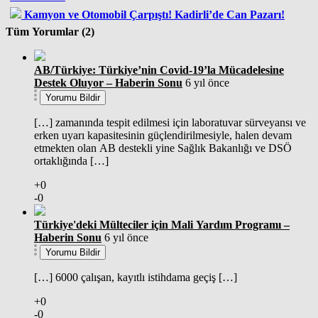
Kamyon ve Otomobil Çarpıştı! Kadirli’de Can Pazarı!
Tüm Yorumlar (2)
AB/Türkiye: Türkiye’nin Covid-19’la Mücadelesine
Destek Oluyor – Haberin Sonu
6 yıl önce
Yorumu Bildir
[…] zamanında tespit edilmesi için laboratuvar sürveyansı ve
erken uyarı kapasitesinin güçlendirilmesiyle, halen devam
etmekten olan AB destekli yine Sağlık Bakanlığı ve DSÖ
ortaklığında […]
+0
-0
Türkiye'deki Mülteciler için Mali Yardım Programı –
Haberin Sonu
6 yıl önce
Yorumu Bildir
[…] 6000 çalışan, kayıtlı istihdama geçiş […]
+0
-0