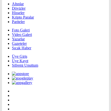
Altınlar
Dövizler
Hisseler
Kripto Paralar
Pariteler
Foto Galeri
Video Galeri
Yazarlar
Gazeteler
Sıcak Haber
Üye Giriş
Üye Kayıt
Şifremi Unuttum