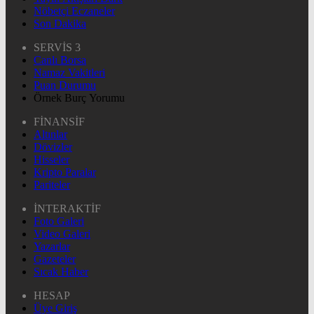
Nöbetçi Eczaneler
Son Dakika
SERVİS 3
Canlı Borsa
Namaz Vakitleri
Puan Durumu
Örnek Burç Yorumu
FİNANSİF
Altınlar
Dövizler
Hisseler
Kripto Paralar
Pariteler
İNTERAKTİF
Foto Galeri
Video Galeri
Yazarlar
Gazeteler
Sıcak Haber
HESAP
Üye Giriş