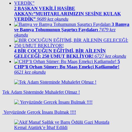
2
BAŞKAN VEKİLİ HASİBE
AKKAN:”MUHTARLARIMIZIN SESİNE KULAK
VERDİK”
9689 kez okundu
3
Bamya
ve Bamya Tohumunun Şaşırtıcı Faydaları
7479 kez
okundu
4
BİR ÇOCUĞUN EĞİTİMİ, BİR AİLENİN
GELECEĞİ: 250 UMUT BEKLİYOR!
6727 kez okundu
5
CHP’li Orhan Sümer: Bu Maaş Emekçi Katliamıdır!
6621 kez okundu
Tek Adam Sisteminde Muhalefet Olmaz !
Yeryüzünde Gerçek İnsanı Bulmak !!!!