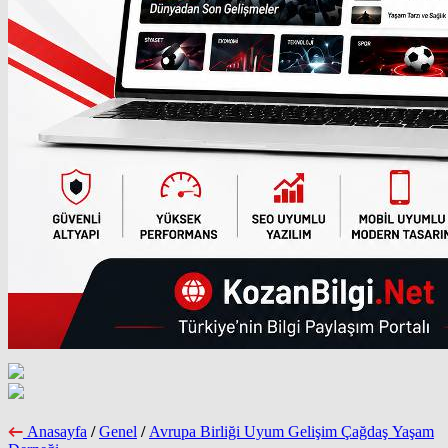
Anasayfa
/
Genel
/
Avrupa Birliği Uyum Gelişim Çağdaş Yaşam