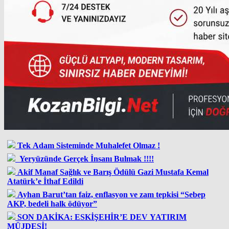
Tek Adam Sisteminde Muhalefet Olmaz !
Yeryüzünde Gerçek İnsanı Bulmak !!!!
Akif Manaf Sağlık ve Barış Ödülü Gazi Mustafa Kemal
Atatürk’e İthaf Edildi
Ayhan Barut’tan faiz, enflasyon ve zam tepkisi “Sebep
AKP, bedeli halk ödüyor”
SON DAKİKA: ESKİŞEHİR’E DEV YATIRIM
MÜJDESİ!