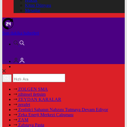
Hukuk
Kitap Dünyası
Mesajlar
Son dakika
haberleri
ZOLGEN SMA
zihinsel iletişim
ZEYDAN KARALAR
zerafet
Zenbilci Sahanın Nabzını Tutmaya Devam Ediyor
Zeka Enerji Merkezi Çalışması
ZAM
Zabıtaya Pasta