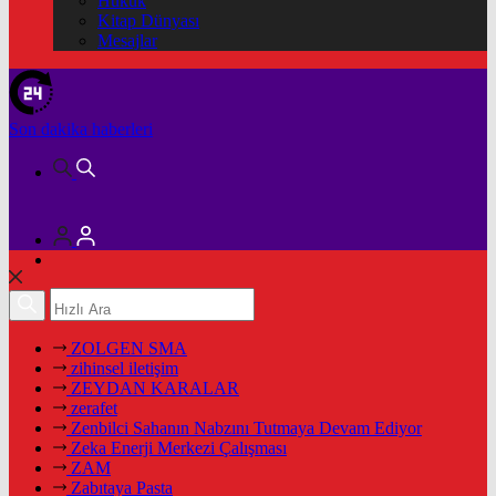
Hukuk
Kitap Dünyası
Mesajlar
Son dakika
haberleri
ZOLGEN SMA
zihinsel iletişim
ZEYDAN KARALAR
zerafet
Zenbilci Sahanın Nabzını Tutmaya Devam Ediyor
Zeka Enerji Merkezi Çalışması
ZAM
Zabıtaya Pasta