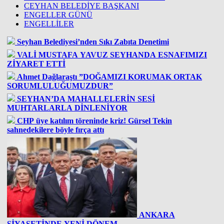
CEYHAN BELEDİYE BAŞKANI
ENGELLER GÜNÜ
ENGELLİLER
Seyhan Belediyesi’nden Sıkı Zabıta Denetimi
VALİ MUSTAFA YAVUZ SEYHANDA ESNAFIMIZI
ZİYARET ETTİ
Ahmet Dağlaraştı ”DOĞAMIZI KORUMAK ORTAK
SORUMLULUĞUMUZDUR”
SEYHAN’DA MAHALLELERİN SESİ
MUHTARLARLA DİNLENİYOR
CHP üye katılım töreninde kriz! Gürsel Tekin
sahnedekilere böyle fırça attı
ANKARA
SİYASETİNDE YENİ DÖNEM