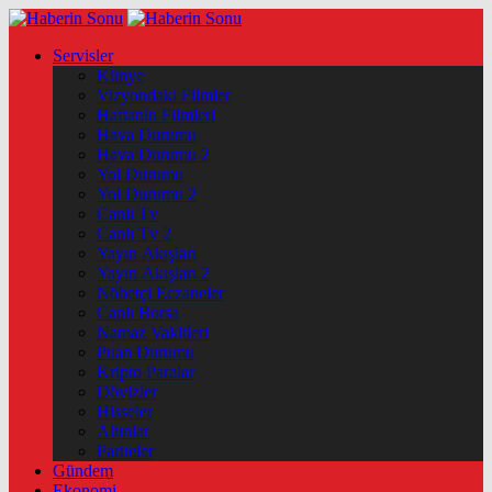
Servisler
Künye
Vizyondaki Filmler
Haftanin Filmleri
Hava Durumu
Hava Durumu 2
Yol Durumu
Yol Durumu 2
Canlı Tv
Canlı Tv 2
Yayın Akışları
Yayın Akışları 2
Nöbetçi Eczaneler
Canlı Borsa
Namaz Vakitleri
Puan Durumu
Kripto Paralar
Dövizler
Hisseler
Altınlar
Pariteler
Gündem
Ekonomi