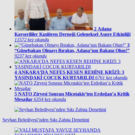
2
Adana
Kayserililer Kızılören Derneği Geleneksel Aşure Etkinliği
11572 kez okundu
3
“Günebakan Olmayı Bırakın, Adana’nın Bakanı Olun!”
9237 kez okundu
4
ANKARA’DA NEFES KESEN REHİNE KRİZİ: 3
YAŞINDAKİ ÇOCUK KURTARILDI
6761 kez okundu
5
NATO Zirvesi Sonrası Miçotakis’ten Erdoğan’a Kritik
Mesajlar
6354 kez okundu
Seyhan Belediyesi’nden Sıkı Zabıta Denetimi