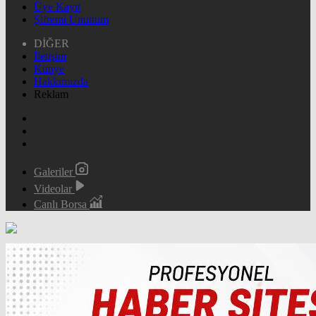
Üye Kayıt
Şifremi Unuttum
DİĞER
İletişim
Künye
Hakkımızda
Reklam
Galeriler
Videolar
Canlı Borsa