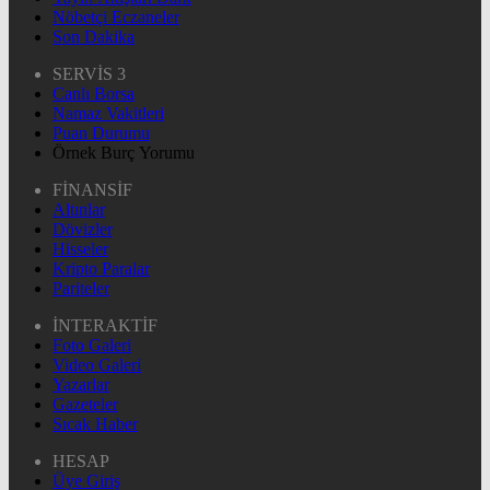
Nöbetçi Eczaneler
Son Dakika
SERVİS 3
Canlı Borsa
Namaz Vakitleri
Puan Durumu
Örnek Burç Yorumu
FİNANSİF
Altınlar
Dövizler
Hisseler
Kripto Paralar
Pariteler
İNTERAKTİF
Foto Galeri
Video Galeri
Yazarlar
Gazeteler
Sıcak Haber
HESAP
Üye Giriş