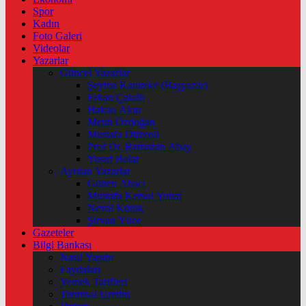
Spor
Kadın
Foto Galeri
Videolar
Yazarlar
Güncel Yazarlar
Şeyma Karateke (Başyazar)
Erkan Çakıllı
Hakan Akın
Metin Özdoğan
Mustafa Düzenli
Prof Dr. Ramazan Abay
Yusuf Bolat
Ayrılan Yazarlar
Gülten Abacı
Mustafa Kemal Yonat
Neval Kütük
Şirvan Yüce
Gazeteler
Bilgi Bankası
Nasıl Yapılır
Faydaları
Yemek Tarifleri
Tarımsal Üretim