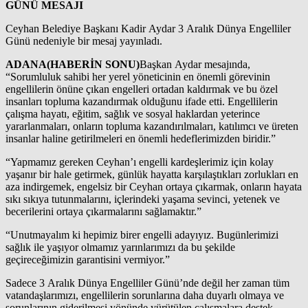
GÜNÜ MESAJI
Ceyhan Belediye Başkanı Kadir Aydar 3 Aralık Dünya Engelliler
Günü nedeniyle bir mesaj yayınladı.
ADANA(HABERİN SONU)
Başkan Aydar mesajında,
“Sorumluluk sahibi her yerel yöneticinin en önemli görevinin
engellilerin önüne çıkan engelleri ortadan kaldırmak ve bu özel
insanları topluma kazandırmak olduğunu ifade etti. Engellilerin
çalışma hayatı, eğitim, sağlık ve sosyal haklardan yeterince
yararlanmaları, onların topluma kazandırılmaları, katılımcı ve üreten
insanlar haline getirilmeleri en önemli hedeflerimizden biridir.”
“Yapmamız gereken Ceyhan’ı engelli kardeşlerimiz için kolay
yaşanır bir hale getirmek, günlük hayatta karşılaştıkları zorlukları en
aza indirgemek, engelsiz bir Ceyhan ortaya çıkarmak, onların hayata
sıkı sıkıya tutunmalarını, içlerindeki yaşama sevinci, yetenek ve
becerilerini ortaya çıkarmalarını sağlamaktır.”
“Unutmayalım ki hepimiz birer engelli adayıyız. Bugünlerimizi
sağlık ile yaşıyor olmamız yarınlarımızı da bu şekilde
geçireceğimizin garantisini vermiyor.”
Sadece 3 Aralık Dünya Engelliler Günü’nde değil her zaman tüm
vatandaşlarımızı, engellilerin sorunlarına daha duyarlı olmaya ve
sorunlarının giderilmesi yönünde yürütülen çalışmalara destek