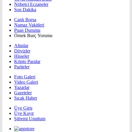
Nöbetçi Eczaneler
Son Dakika
Canlı Borsa
Namaz Vakitleri
Puan Durumu
Örnek Burç Yorumu
Altınlar
Dövizler
Hisseler
Kripto Paralar
Pariteler
Foto Galeri
Video Galeri
Yazarlar
Gazeteler
Sıcak Haber
Üye Giriş
Üye Kayıt
Şifremi Unuttum