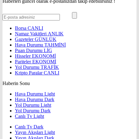
Haberleri güncel olarak e-postanızdan takip edebilirsiniz !
Borsa
CANLI
Namaz Vakitleri
ANLIK
Gazeteler
GÜNLÜK
Hava Durumu
TAHMİNİ
Puan Durumu
LİG
Hisseler
EKONOMİ
Pariteler
EKONOMİ
Yol Durumu
TRAFİK
Kripto Paralar
CANLI
Haberin Sonu
Hava Durumu Light
Hava Durumu Dark
Yol Durumu Light
Yol Durumu Dark
Canlı Tv Light
Canlı Tv Dark
Yayın Akışları Light
Yayın Akışları Dark