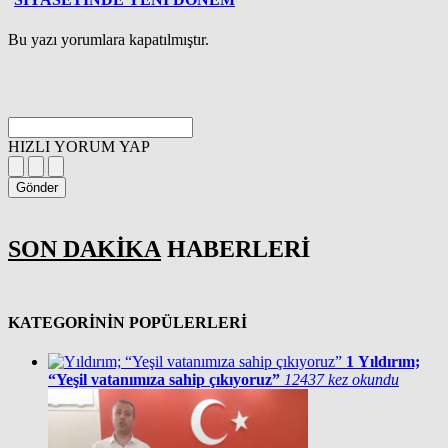
Bu yazı yorumlara kapatılmıştır.
HIZLI YORUM YAP
Gönder
SON DAKİKA
HABERLERİ
KATEGORİNİN POPÜLERLERİ
1
Yıldırım;
“Yeşil vatanımıza sahip çıkıyoruz”
12437 kez okundu