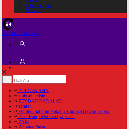
Hukuk
Kitap Dünyası
Mesajlar
Son dakika
haberleri
ZOLGEN SMA
zihinsel iletişim
ZEYDAN KARALAR
zerafet
Zenbilci Sahanın Nabzını Tutmaya Devam Ediyor
Zeka Enerji Merkezi Çalışması
ZAM
Zabıtaya Pasta