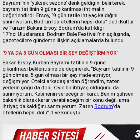
Bayramı’nın ‘yüksek sezona’ denk geldiğini belirterek,
bayram tatilinin 9 güne çıkarılması ihtimalini
değerlendirdi. Ersoy, “9 gün tatile ihtiyaç kaldığını
sanmıyorum, Bodrum’da otellerin hepsi dolu” dedi.
Kültür
ve Turizm Bakanı Ersoy, Bodrum’da katıldığı
17’nci Uluslararası Bodrum Bale Festivali’nin açılışında,
gazetecilere gündeme ilişkin açıklamalarda bulundu.
‘9 YA DA 5 GÜN OLMASI BİR ŞEY DEĞİŞTİRMİYOR’
Bakan Ersoy, Kurban Bayramı tatilinin 9 güne
çıkarılması beklentisine de değinerek, “Bayram tatilinin 9
gün olması, 5 gün olması bir şey ifade etmiyor,
değişmiyor. Otelci arkadaşlardan öğrendim, zaten
yerlerin çoğu da dolu. Öyle bir ihtiyaç olduğunu da
sanmıyorum. Kabinenin vereceği bir karar. Benim şahsen
bakanlık olarak karar verebileceğim bir konu değil; ama
ihtiyaç da kaldığını sanmıyorum. Zaten
Bodrum
’da
otellerin hepsi dolu” diye konuştu.