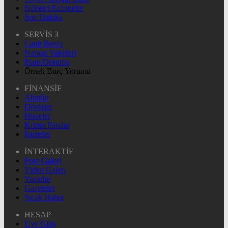
Nöbetçi Eczaneler
Son Dakika
SERVİS 3
Canlı Borsa
Namaz Vakitleri
Puan Durumu
Örnek Burç Yorumu
FİNANSİF
Altınlar
Dövizler
Hisseler
Kripto Paralar
Pariteler
İNTERAKTİF
Foto Galeri
Video Galeri
Yazarlar
Gazeteler
Sıcak Haber
HESAP
Üye Giriş