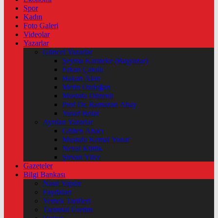
Spor
Kadın
Foto Galeri
Videolar
Yazarlar
Güncel Yazarlar
Şeyma Karateke (Başyazar)
Erkan Çakıllı
Hakan Akın
Metin Özdoğan
Mustafa Düzenli
Prof Dr. Ramazan Abay
Yusuf Bolat
Ayrılan Yazarlar
Gülten Abacı
Mustafa Kemal Yonat
Neval Kütük
Şirvan Yüce
Gazeteler
Bilgi Bankası
Nasıl Yapılır
Faydaları
Yemek Tarifleri
Tarımsal Üretim