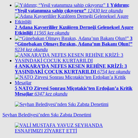
1
Yıldırım;
“Yeşil vatanımıza sahip çıkıyoruz”
12430 kez okundu
2
Adana Kayserililer Kızılören Derneği Geleneksel Aşure
Etkinliği
11565 kez okundu
3
“Günebakan Olmayı Bırakın, Adana’nın Bakanı Olun!”
9234 kez okundu
4
ANKARA’DA NEFES KESEN REHİNE KRİZİ: 3
YAŞINDAKİ ÇOCUK KURTARILDI
6754 kez okundu
5
NATO Zirvesi Sonrası Miçotakis’ten Erdoğan’a Kritik
Mesajlar
6347 kez okundu
Seyhan Belediyesi’nden Sıkı Zabıta Denetimi