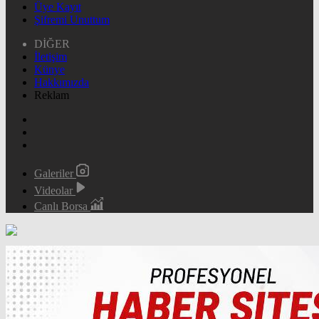
Üye Kayıt
Şifremi Unuttum
DİĞER
İletişim
Künye
Hakkımızda
Reklam
Galeriler
Videolar
Canlı Borsa