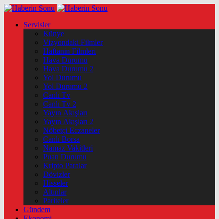
Servisler
Künye
Vizyondaki Filmler
Haftanin Filmleri
Hava Durumu
Hava Durumu 2
Yol Durumu
Yol Durumu 2
Canlı Tv
Canlı Tv 2
Yayın Akışları
Yayın Akışları 2
Nöbetçi Eczaneler
Canlı Borsa
Namaz Vakitleri
Puan Durumu
Kripto Paralar
Dövizler
Hisseler
Altınlar
Pariteler
Gündem
Ekonomi