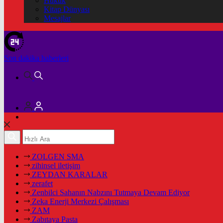
Hukuk
Kitap Dünyası
Mesajlar
Son dakika
haberleri
ZOLGEN SMA
zihinsel iletişim
ZEYDAN KARALAR
zerafet
Zenbilci Sahanın Nabzını Tutmaya Devam Ediyor
Zeka Enerji Merkezi Çalışması
ZAM
Zabıtaya Pasta