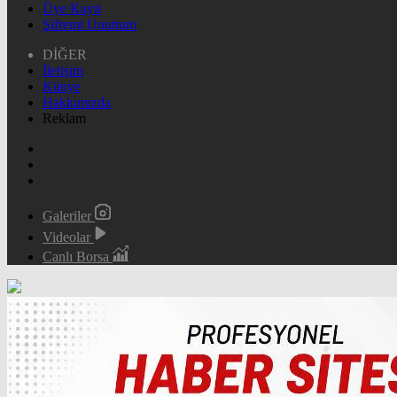
Üye Kayıt
Şifremi Unuttum
DİĞER
İletişim
Künye
Hakkımızda
Reklam
Galeriler
Videolar
Canlı Borsa