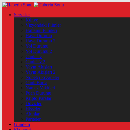
Servisler
Künye
Vizyondaki Filmler
Haftanin Filmleri
Hava Durumu
Hava Durumu 2
Yol Durumu
Yol Durumu 2
Canlı Tv
Canlı Tv 2
Yayın Akışları
Yayın Akışları 2
Nöbetçi Eczaneler
Canlı Borsa
Namaz Vakitleri
Puan Durumu
Kripto Paralar
Dövizler
Hisseler
Altınlar
Pariteler
Gündem
Ekonomi