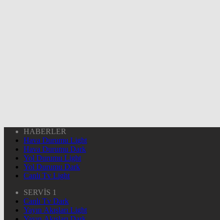
HABERLER
Hava Durumu Light
Hava Durumu Dark
Yol Durumu Light
Yol Durumu Dark
Canlı Tv Light
SERVİS 1
Canlı Tv Dark
Yayın Akışları Light
Yayın Akışları Dark