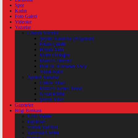
Spor
Kadın
Foto Galeri
Videolar
Yazarlar
Güncel Yazarlar
Şeyma Karateke (Başyazar)
Erkan Çakıllı
Hakan Akın
Metin Özdoğan
Mustafa Düzenli
Prof Dr. Ramazan Abay
Yusuf Bolat
Ayrılan Yazarlar
Gülten Abacı
Mustafa Kemal Yonat
Neval Kütük
Şirvan Yüce
Gazeteler
Bilgi Bankası
Nasıl Yapılır
Faydaları
Yemek Tarifleri
Tarımsal Üretim