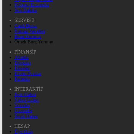
Nöbetçi Eczaneler
Son Dakika
SERVİS 3
Canlı Borsa
Namaz Vakitleri
Puan Durumu
Örnek Burç Yorumu
FİNANSİF
Altınlar
Dövizler
Hisseler
Kripto Paralar
Pariteler
İNTERAKTİF
Foto Galeri
Video Galeri
Yazarlar
Gazeteler
Sıcak Haber
HESAP
Üye Giriş