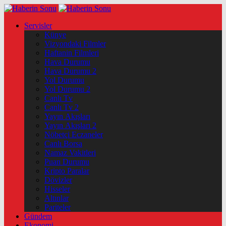
Servisler
Künye
Vizyondaki Filmler
Haftanin Filmleri
Hava Durumu
Hava Durumu 2
Yol Durumu
Yol Durumu 2
Canlı Tv
Canlı Tv 2
Yayın Akışları
Yayın Akışları 2
Nöbetçi Eczaneler
Canlı Borsa
Namaz Vakitleri
Puan Durumu
Kripto Paralar
Dövizler
Hisseler
Altınlar
Pariteler
Gündem
Ekonomi