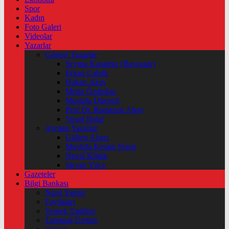
Spor
Kadın
Foto Galeri
Videolar
Yazarlar
Güncel Yazarlar
Şeyma Karateke (Başyazar)
Erkan Çakıllı
Hakan Akın
Metin Özdoğan
Mustafa Düzenli
Prof Dr. Ramazan Abay
Yusuf Bolat
Ayrılan Yazarlar
Gülten Abacı
Mustafa Kemal Yonat
Neval Kütük
Şirvan Yüce
Gazeteler
Bilgi Bankası
Nasıl Yapılır
Faydaları
Yemek Tarifleri
Tarımsal Üretim