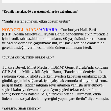
“Kronik hastalar, 60 yaş üstündekiler işe çağrılmasın”
“Yanlışta ısrar etmeyin, etkin çözüm üretin”
NOVACELL AJANS/
ANKARA
–
Cumhuriyet Halk Partisi
(CHP) Adana Milletvekili Ayhan Barut, pandemiyle etkin mücadele
için kronik rahatsızlıkları bulunanların, 60 yaş üstündekilerin kamu
ve özel sektörde işe çağrılmamasını, çalışmak zorunda olanlara da
gerekli desteğin verilmesini, etkin önlem alınmasını istedi.
“DURUM VAHİM, ETKİN ÖNLEM ALIN”
Türkiye Büyük Millet Meclisi (TBMM) Genel Kurulu’nda konuşan
CHP Adana Milletvekili Ayhan Barut, “Pandemi nedeniyle halk
sağlığına yönelik tehdit sürerken işyerleri kapatılan esnafımız zorda,
günlük geçimini sağlamak için çalışmak zorunda olan yurttaşlarımız
perişan halde. İktidar salgının seyri artarken yanlışta ısrar etmeye,
seyirci kalmaya devam ediyor. Aynı şeyleri tekrar ederek farklı
sonuç beklemek hatadır. Salgın tablosu ortada. Durmayın, etkin
önlem alın, sosyal devletin gereğini yapın, çare üretin” diye konuştu.
“YANLIŞTA ISRAR ETMEYİN”