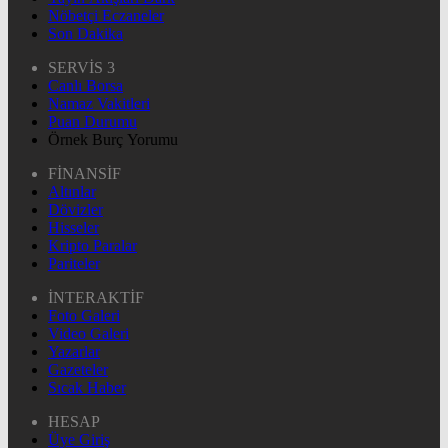
Nöbetçi Eczaneler
Son Dakika
SERVİS 3
Canlı Borsa
Namaz Vakitleri
Puan Durumu
Örnek Burç Yorumu
FİNANSİF
Altınlar
Dövizler
Hisseler
Kripto Paralar
Pariteler
İNTERAKTİF
Foto Galeri
Video Galeri
Yazarlar
Gazeteler
Sıcak Haber
HESAP
Üye Giriş