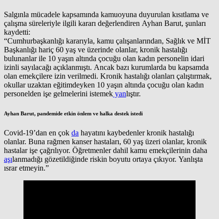
Salgınla mücadele kapsamında kamuoyuna duyurulan kısıtlama ve
çalışma süreleriyle ilgili kararı değerlendiren Ayhan Barut, şunları
kaydetti:
“Cumhurbaşkanlığı kararıyla, kamu çalışanlarından, Sağlık ve MİT
Başkanlığı hariç 60 yaş ve üzerinde olanlar, kronik hastalığı
bulunanlar ile 10 yaşın altında çocuğu olan kadın personelin idari
izinli sayılacağı açıklanmıştı. Ancak bazı kurumlarda bu kapsamda
olan emekçilere izin verilmedi. Kronik hastalığı olanları çalıştırmak,
okullar uzaktan eğitimdeyken 10 yaşın altında çocuğu olan kadın
personelden işe gelmelerini istemek
yan
lıştır.
Ayhan Barut, pandemide etkin önlem ve halka destek istedi
Covid-19’dan en çok
da
hayatını kaybedenler kronik hastalığı
olanlar. Buna rağmen kanser hastaları, 60 yaş üzeri olanlar, kronik
hastalar işe çağrılıyor. Öğretmenler dahil kamu emekçilerinin daha
aşı
lanmadığı gözetildiğinde riskin boyutu ortaya çıkıyor. Yanlışta
ısrar etmeyin.”