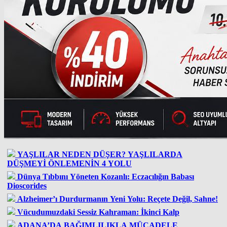
YAŞLILAR NEDEN DÜŞER? YAŞLILARDA
DÜŞMEYİ ÖNLEMENİN 4 YOLU
Dünya Tıbbını Yöneten Kozanlı: Eczacılığın Babası
Dioscorides
Alzheimer’ı Durdurmanın Yeni Yolu: Reçete Değil, Sahne!
Vücudumuzdaki Sessiz Kahraman: İkinci Kalp
ADANA’DA BAĞIMLILIKLA MÜCADELE