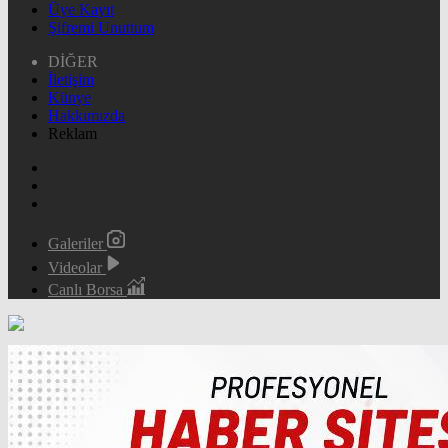
Üye Kayıt
Şifremi Unuttum
DİĞER
İletişim
Künye
Hakkımızda
Reklam
Galeriler
Videolar
Canlı Borsa