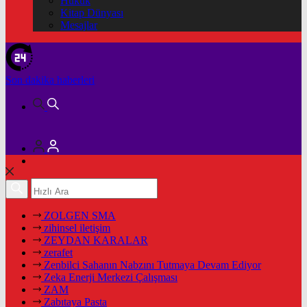
Hukuk
Kitap Dünyası
Mesajlar
Son dakika
haberleri
ZOLGEN SMA
zihinsel iletişim
ZEYDAN KARALAR
zerafet
Zenbilci Sahanın Nabzını Tutmaya Devam Ediyor
Zeka Enerji Merkezi Çalışması
ZAM
Zabıtaya Pasta