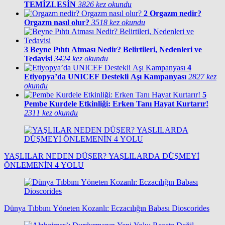
TEMİZLESİN
3826 kez okundu
2
Orgazm nedir?
Orgazm nasıl olur?
3518 kez okundu
3
Beyne Pıhtı Atması Nedir? Belirtileri, Nedenleri ve
Tedavisi
3424 kez okundu
4
Etiyopya’da UNICEF Destekli Aşı Kampanyası
2827 kez
okundu
5
Pembe Kurdele Etkinliği: Erken Tanı Hayat Kurtarır!
2311 kez okundu
YAŞLILAR NEDEN DÜŞER? YAŞLILARDA DÜŞMEYİ
ÖNLEMENİN 4 YOLU
Dünya Tıbbını Yöneten Kozanlı: Eczacılığın Babası Dioscorides