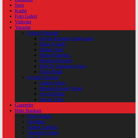
Spor
Kadın
Foto Galeri
Videolar
Yazarlar
Güncel Yazarlar
Şeyma Karateke (Başyazar)
Erkan Çakıllı
Hakan Akın
Metin Özdoğan
Mustafa Düzenli
Prof Dr. Ramazan Abay
Yusuf Bolat
Ayrılan Yazarlar
Gülten Abacı
Mustafa Kemal Yonat
Neval Kütük
Şirvan Yüce
Gazeteler
Bilgi Bankası
Nasıl Yapılır
Faydaları
Yemek Tarifleri
Tarımsal Üretim