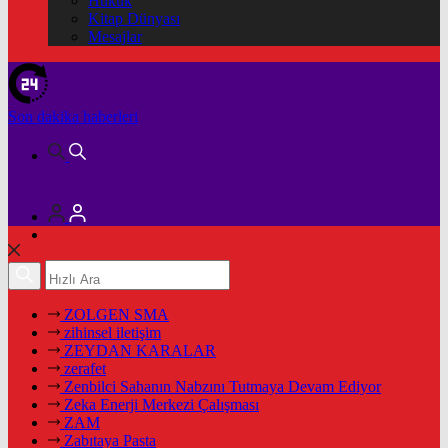
Hukuk
Kitap Dünyası
Mesajlar
Son dakika
haberleri
ZOLGEN SMA
zihinsel iletişim
ZEYDAN KARALAR
zerafet
Zenbilci Sahanın Nabzını Tutmaya Devam Ediyor
Zeka Enerji Merkezi Çalışması
ZAM
Zabıtaya Pasta