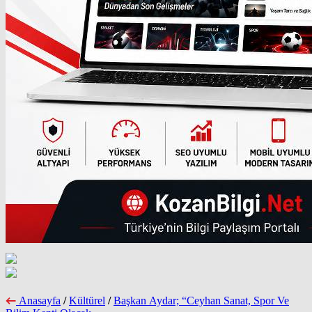
Anasayfa
/
Kültürel
/
Başkan Aydar; “Ceyhan Sanat, Spor Ve