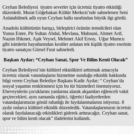
Ceyhan Belediyesi tiyatro severler için ücretsiz tiyatro etkinliği
düzenledi. Murat Göğebakan Kültür Merkezi’nde sahnelenen Seni
Anlatabilmek adlı oyun Ceyhan halkı tarafından büyük ilgi gördü.
Anadolu kültürünün barışçı, birleştirici özünün temsilcileri olan
Yunus Emre, Pir Sultan Abdal, Mevlana, Mahsuni, Ahmet Arif,
Nazım Hikmet, Aşık Veysel, Mehmet Akif Ersoy, Uğur Mumcu
gibi isimlerin hayatlarından kesitler anlatan tek kişilik tiyatro eserinin
tiyatro sanatçısı Gürsel Fırat sahneledi.
Başkan Aydar; “Ceyhan Sanat, Spor Ve Bilim Kenti Olacak”
Ceyhan Belediyesi’nin kültürel etkinlikleri arttırmak amacıyla
ücretsiz olarak vatandaşların hizmetine sunduğu etkinlik hakkında
bilgi veren Ceyhan Belediye Başkanı Kadir Aydar; “ Ceyhan’da
sosyal yaşamın renklenmesi için bu tür hizmetleri önemsiyoruz.
Ebeveynlerin çocuklarını yanlarına alarak akşamları eğlenceli vakit
geçirecekleri, aynı zamanda eğitici, öğretici faaliyetlerden
vatandaşlarımızın gönül rahatlığı ile faydalanmalarını istiyoruz. 8
aydır onlarca kültürel etkinlik düzenledik. Vatandaşlarımızın ücretsiz
olarak faydalanacağı etkinlikleri giderek arttıracağız. Ceyhan sanat,
spor ve bilim kenti olacak” ifadelerini kullandı.