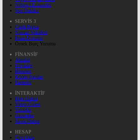
Nöbetçi Eczaneler
Son Dakika
SERVİS 3
Canlı Borsa
Namaz Vakitleri
Puan Durumu
Örnek Burç Yorumu
FİNANSİF
Altınlar
Dövizler
Hisseler
Kripto Paralar
Pariteler
İNTERAKTİF
Foto Galeri
Video Galeri
Yazarlar
Gazeteler
Sıcak Haber
HESAP
Üye Giriş