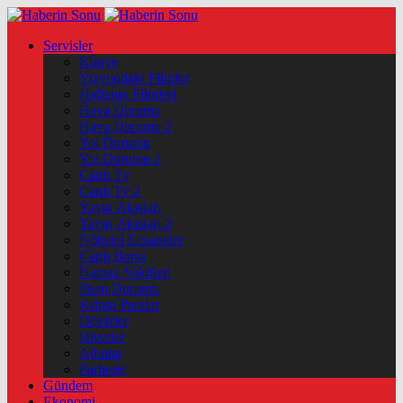
Servisler
Künye
Vizyondaki Filmler
Haftanin Filmleri
Hava Durumu
Hava Durumu 2
Yol Durumu
Yol Durumu 2
Canlı Tv
Canlı Tv 2
Yayın Akışları
Yayın Akışları 2
Nöbetçi Eczaneler
Canlı Borsa
Namaz Vakitleri
Puan Durumu
Kripto Paralar
Dövizler
Hisseler
Altınlar
Pariteler
Gündem
Ekonomi