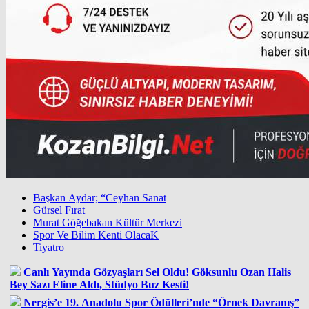
Başkan Aydar; “Ceyhan Sanat
Gürsel Fırat
Murat Göğebakan Kültür Merkezi
Spor Ve Bilim Kenti OlacaK
Tiyatro
Canlı Yayında Gözyaşları Sel Oldu! Göksunlu Ozan Halis
Bey Sazı Eline Aldı, Stüdyo Buz Kesti!
Nergis’e 19. Anadolu Spor Ödülleri’nde “Örnek Davranış”