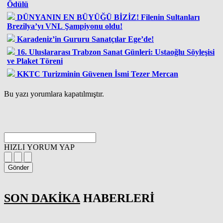
Ödülü
DÜNYANIN EN BÜYÜĞÜ BİZİZ! Filenin Sultanları
Brezilya’yı VNL Şampiyonu oldu!
Karadeniz’in Gururu Sanatçılar Ege’de!
16. Uluslararası Trabzon Sanat Günleri: Ustaoğlu Söyleşisi
ve Plaket Töreni
KKTC Turizminin Güvenen İsmi Tezer Mercan
Bu yazı yorumlara kapatılmıştır.
HIZLI YORUM YAP
Gönder
SON DAKİKA
HABERLERİ