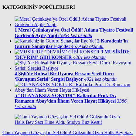
KATEGORİNİN POPÜLERLERİ
1
Meral Çetinkaya’ya Özel Ödül! Adana Tiyatro Festivali
Görkemli Açılış Yaptı
5964 kez okundu
2
Karadeniz’in
Gururu Sanatçılar Ege’de!
4679 kez okundu
3
MUSİKİDE
‘DEVRİM’ GİBİ KONSER
4201 kez okundu
4
Şişli’de Ruhsal Bir Uyanış: Ressam Sevil Duru
‘Kavuşum Serisi’ Sergisi Başlıyor
4021 kez okundu
5
“OLANAKSIZ YOKTUR” Raflarda: Prof. Dr.
Ramazan Abay’dan İlham Veren Hayat Hikâyesi
3386
kez okundu
Canlı Yayında Gözyaşları Sel Oldu! Göksunlu Ozan Halis Bey Sazı