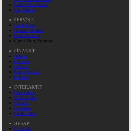
Nöbetçi Eczaneler
Son Dakika
SERVİS 3
Canlı Borsa
Namaz Vakitleri
Puan Durumu
Örnek Burç Yorumu
FİNANSİF
Altınlar
Dövizler
Hisseler
Kripto Paralar
Pariteler
İNTERAKTİF
Foto Galeri
Video Galeri
Yazarlar
Gazeteler
Sıcak Haber
HESAP
Üye Giriş