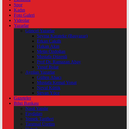
Spor
Kadın
Foto Galeri
Videolar
Yazarlar
Güncel Yazarlar
Şeyma Karateke (Başyazar)
Erkan Çakıllı
Hakan Akın
Metin Özdoğan
Mustafa Düzenli
Prof Dr. Ramazan Abay
Yusuf Bolat
Ayrılan Yazarlar
Gülten Abacı
Mustafa Kemal Yonat
Neval Kütük
Şirvan Yüce
Gazeteler
Bilgi Bankası
Nasıl Yapılır
Faydaları
Yemek Tarifleri
Tarımsal Üretim