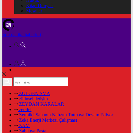
Hukuk
Kitap Dünyası
Mesajlar
Son dakika
haberleri
ZOLGEN SMA
zihinsel iletişim
ZEYDAN KARALAR
zerafet
Zenbilci Sahanın Nabzını Tutmaya Devam Ediyor
Zeka Enerji Merkezi Çalışması
ZAM
Zabıtaya Pasta