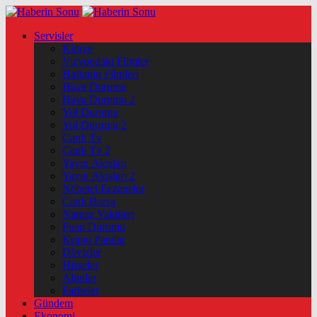
Servisler
Künye
Vizyondaki Filmler
Haftanin Filmleri
Hava Durumu
Hava Durumu 2
Yol Durumu
Yol Durumu 2
Canlı Tv
Canlı Tv 2
Yayın Akışları
Yayın Akışları 2
Nöbetçi Eczaneler
Canlı Borsa
Namaz Vakitleri
Puan Durumu
Kripto Paralar
Dövizler
Hisseler
Altınlar
Pariteler
Gündem
Ekonomi