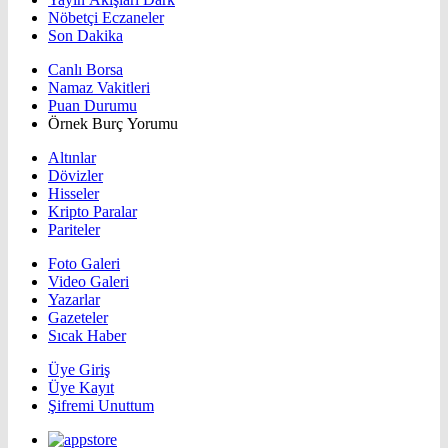
Nöbetçi Eczaneler
Son Dakika
Canlı Borsa
Namaz Vakitleri
Puan Durumu
Örnek Burç Yorumu
Altınlar
Dövizler
Hisseler
Kripto Paralar
Pariteler
Foto Galeri
Video Galeri
Yazarlar
Gazeteler
Sıcak Haber
Üye Giriş
Üye Kayıt
Şifremi Unuttum