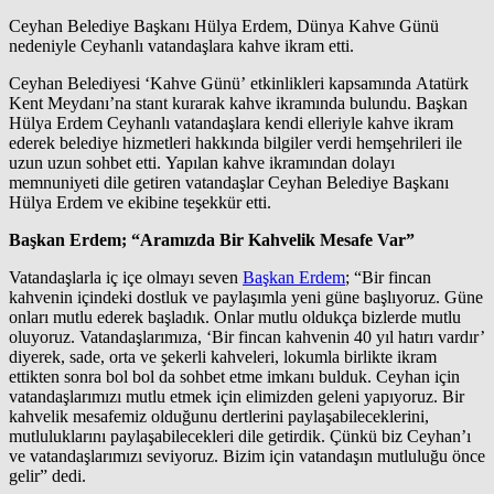
Ceyhan Belediye Başkanı Hülya Erdem, Dünya Kahve Günü
nedeniyle Ceyhanlı vatandaşlara kahve ikram etti.
Ceyhan Belediyesi ‘Kahve Günü’ etkinlikleri kapsamında Atatürk
Kent Meydanı’na stant kurarak kahve ikramında bulundu. Başkan
Hülya Erdem Ceyhanlı vatandaşlara kendi elleriyle kahve ikram
ederek belediye hizmetleri hakkında bilgiler verdi hemşehrileri ile
uzun uzun sohbet etti. Yapılan kahve ikramından dolayı
memnuniyeti dile getiren vatandaşlar Ceyhan Belediye Başkanı
Hülya Erdem ve ekibine teşekkür etti.
Başkan Erdem; “Aramızda Bir Kahvelik Mesafe Var”
Vatandaşlarla iç içe olmayı seven
Başkan Erdem
; “Bir fincan
kahvenin içindeki dostluk ve paylaşımla yeni güne başlıyoruz. Güne
onları mutlu ederek başladık. Onlar mutlu oldukça bizlerde mutlu
oluyoruz. Vatandaşlarımıza, ‘Bir fincan kahvenin 40 yıl hatırı vardır’
diyerek, sade, orta ve şekerli kahveleri, lokumla birlikte ikram
ettikten sonra bol bol da sohbet etme imkanı bulduk. Ceyhan için
vatandaşlarımızı mutlu etmek için elimizden geleni yapıyoruz. Bir
kahvelik mesafemiz olduğunu dertlerini paylaşabileceklerini,
mutluluklarını paylaşabilecekleri dile getirdik. Çünkü biz Ceyhan’ı
ve vatandaşlarımızı seviyoruz. Bizim için vatandaşın mutluluğu önce
gelir” dedi.