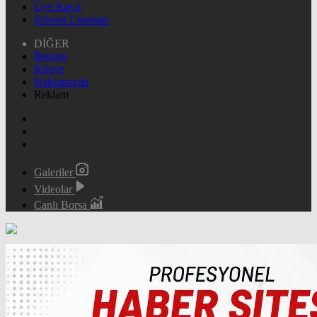
Üye Kayıt
Şifremi Unuttum
DİĞER
İletişim
Künye
Hakkımızda
Reklam
Galeriler
Videolar
Canlı Borsa