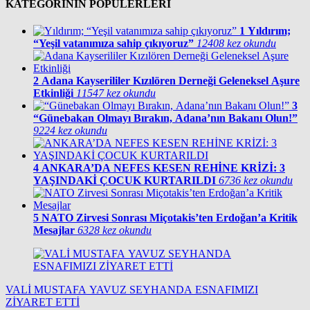
KATEGORİNİN POPÜLERLERİ
1
Yıldırım;
“Yeşil vatanımıza sahip çıkıyoruz”
12408 kez okundu
2
Adana Kayserililer Kızılören Derneği Geleneksel Aşure
Etkinliği
11547 kez okundu
3
“Günebakan Olmayı Bırakın, Adana’nın Bakanı Olun!”
9224 kez okundu
4
ANKARA’DA NEFES KESEN REHİNE KRİZİ: 3
YAŞINDAKİ ÇOCUK KURTARILDI
6736 kez okundu
5
NATO Zirvesi Sonrası Miçotakis’ten Erdoğan’a Kritik
Mesajlar
6328 kez okundu
VALİ MUSTAFA YAVUZ SEYHANDA ESNAFIMIZI
ZİYARET ETTİ