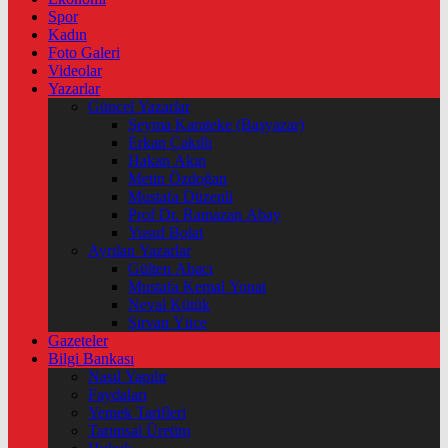
Spor
Kadın
Foto Galeri
Videolar
Yazarlar
Güncel Yazarlar
Şeyma Karateke (Başyazar)
Erkan Çakıllı
Hakan Akın
Metin Özdoğan
Mustafa Düzenli
Prof Dr. Ramazan Abay
Yusuf Bolat
Ayrılan Yazarlar
Gülten Abacı
Mustafa Kemal Yonat
Neval Kütük
Şirvan Yüce
Gazeteler
Bilgi Bankası
Nasıl Yapılır
Faydaları
Yemek Tarifleri
Tarımsal Üretim