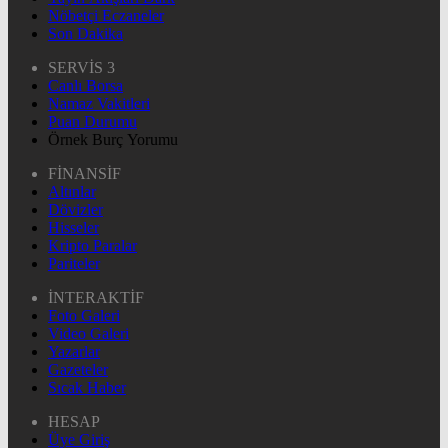
Nöbetçi Eczaneler
Son Dakika
SERVİS 3
Canlı Borsa
Namaz Vakitleri
Puan Durumu
Örnek Burç Yorumu
FİNANSİF
Altınlar
Dövizler
Hisseler
Kripto Paralar
Pariteler
İNTERAKTİF
Foto Galeri
Video Galeri
Yazarlar
Gazeteler
Sıcak Haber
HESAP
Üye Giriş