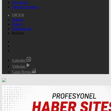
Üye Kayıt
Şifremi Unuttum
DİĞER
İletişim
Künye
Hakkımızda
Reklam
Galeriler
Videolar
Canlı Borsa