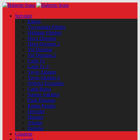
Servisler
Künye
Vizyondaki Filmler
Haftanin Filmleri
Hava Durumu
Hava Durumu 2
Yol Durumu
Yol Durumu 2
Canlı Tv
Canlı Tv 2
Yayın Akışları
Yayın Akışları 2
Nöbetçi Eczaneler
Canlı Borsa
Namaz Vakitleri
Puan Durumu
Kripto Paralar
Dövizler
Hisseler
Altınlar
Pariteler
Gündem
Ekonomi