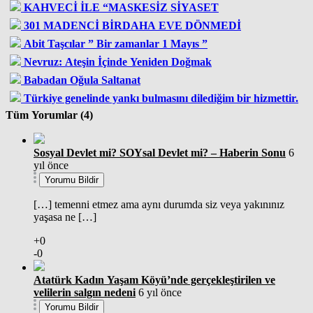
KAHVECİ İLE “MASKESİZ SİYASET
301 MADENCİ BİRDAHA EVE DÖNMEDİ
Abit Taşcılar ” Bir zamanlar 1 Mayıs ”
Nevruz: Ateşin İçinde Yeniden Doğmak
Babadan Oğula Saltanat
Türkiye genelinde yankı bulmasını dilediğim bir hizmettir.
Tüm Yorumlar (4)
Sosyal Devlet mi? SOYsal Devlet mi? – Haberin Sonu
6
yıl önce
Yorumu Bildir
[…] temenni etmez ama aynı durumda siz veya yakınınız
yaşasa ne […]
+0
-0
Atatürk Kadın Yaşam Köyü’nde gerçekleştirilen ve
velilerin salgın nedeni
6 yıl önce
Yorumu Bildir