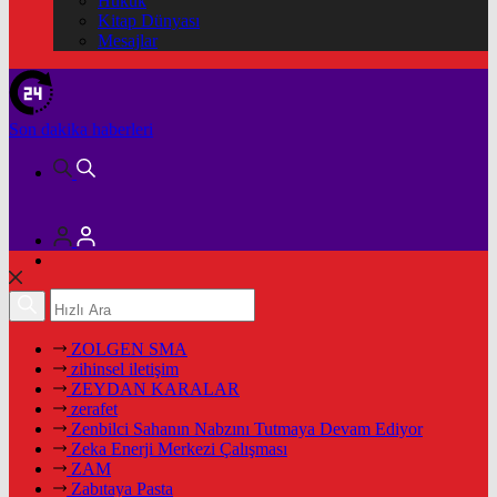
Hukuk
Kitap Dünyası
Mesajlar
Son dakika
haberleri
ZOLGEN SMA
zihinsel iletişim
ZEYDAN KARALAR
zerafet
Zenbilci Sahanın Nabzını Tutmaya Devam Ediyor
Zeka Enerji Merkezi Çalışması
ZAM
Zabıtaya Pasta