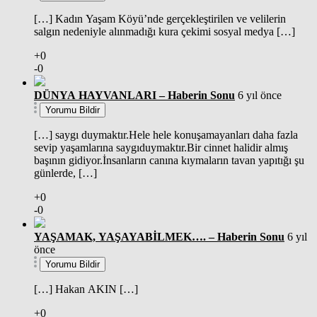
[…] Kadın Yaşam Köyü’nde gerçekleştirilen ve velilerin
salgın nedeniyle alınmadığı kura çekimi sosyal medya […]
+0
-0
DÜNYA HAYVANLARI – Haberin Sonu
6 yıl önce
Yorumu Bildir
[…] saygı duymaktır.Hele hele konuşamayanları daha fazla
sevip yaşamlarına saygıduymaktır.Bir cinnet halidir almış
başının gidiyor.İnsanların canına kıymaların tavan yapıtığı şu
günlerde, […]
+0
-0
YAŞAMAK, YAŞAYABİLMEK…. – Haberin Sonu
6 yıl
önce
Yorumu Bildir
[…] Hakan AKIN […]
+0