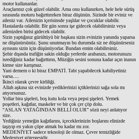
motor kullananlar.
Araçlarınız çok güzel olabilir. Ama onu kullanırken, hele hele sürüş
sırasında moturu bağırttırırken biraz düşünün. Sizinde bir eviniz ve
aileniz var. Ailenizin içerisinsde yaşlılar ve çocuklar olabilir.
Hastalarda oılabilir. Bir gün sonra işe gidecek olabilirsiniz veya
ailenizden birisi gidecek olabilir.
Sizin yaptığınız gürültüyü bir başkası sizin evinizin yanında yaparsa
ne düşünürsünüz. Şunu unutmayın bu durumda siz ne düşünürseniz
aynısını sizin için düşünüyorlar. Bundan emim olabilirsiniz.
Şehir dışında trafiğin sakin olduğu yerlerde arabanızı, motorunuzu
isrediğiniz kadar bağırttırın, Müziğin sesini sonuna kadar açın inanın
kimse size karışmaz.
Yani demem o ki biraz EMPATİ. Tabi yapabilecek kabiliyetiniz
varsa….
İkinci olarak çevre kirliliği.
Allah aşkına siz evinizde yediklerinizi içtiklerinizi sağa sola mı
atıyorsunuz.
Yollar bira şişeleri, boş kutu kola veya pepsi şişeleri. Yemek
poşetleri, kağıtlar, maskeler ve bir çok çer çöp dolu.
“ASLAN YATAĞINDAN BELLİ OLUR” sözü neyi anlatıyor
size.
Yediğiniz yemeğin kağıtlarını, içeceklerinizin boşlarını elinizde
taşıyıp en yakın çöpe atmak bu kadar mı zor.
MEDENİYET sadece teknoloji ile olmaz. Çevre temizliğide
Medeniyet götergesidir.