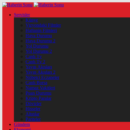
Servisler
Künye
Vizyondaki Filmler
Haftanin Filmleri
Hava Durumu
Hava Durumu 2
Yol Durumu
Yol Durumu 2
Canlı Tv
Canlı Tv 2
Yayın Akışları
Yayın Akışları 2
Nöbetçi Eczaneler
Canlı Borsa
Namaz Vakitleri
Puan Durumu
Kripto Paralar
Dövizler
Hisseler
Altınlar
Pariteler
Gündem
Ekonomi