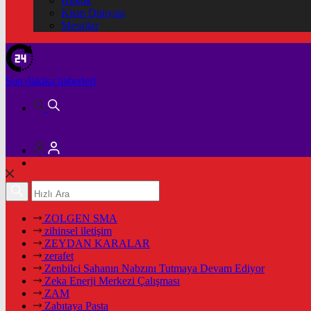
Hukuk
Kitap Dünyası
Mesajlar
Son dakika
haberleri
ZOLGEN SMA
zihinsel iletişim
ZEYDAN KARALAR
zerafet
Zenbilci Sahanın Nabzını Tutmaya Devam Ediyor
Zeka Enerji Merkezi Çalışması
ZAM
Zabıtaya Pasta