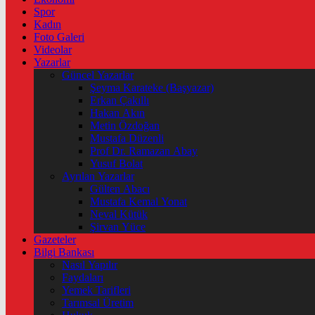
Spor
Kadın
Foto Galeri
Videolar
Yazarlar
Güncel Yazarlar
Şeyma Karateke (Başyazar)
Erkan Çakıllı
Hakan Akın
Metin Özdoğan
Mustafa Düzenli
Prof Dr. Ramazan Abay
Yusuf Bolat
Ayrılan Yazarlar
Gülten Abacı
Mustafa Kemal Yonat
Neval Kütük
Şirvan Yüce
Gazeteler
Bilgi Bankası
Nasıl Yapılır
Faydaları
Yemek Tarifleri
Tarımsal Üretim