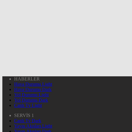
HABERLER
Hava Durumu Light
Hava Durumu Dark
Yol Durumu Light
Yol Durumu Dark
Canlı Tv Light
SERVİS 1
Canlı Tv Dark
Yayın Akışları Light
Yayın Akışları Dark