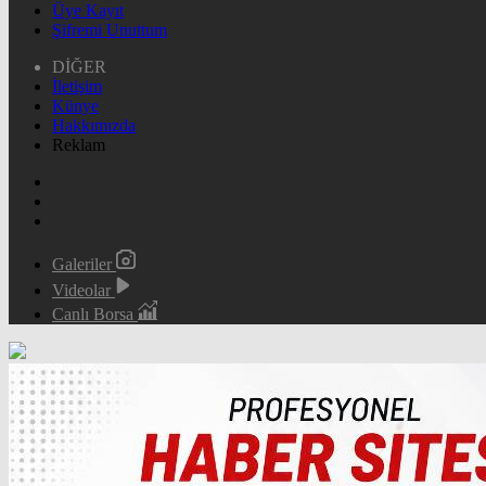
Üye Kayıt
Şifremi Unuttum
DİĞER
İletişim
Künye
Hakkımızda
Reklam
Galeriler
Videolar
Canlı Borsa