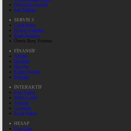
Nöbetçi Eczaneler
Son Dakika
SERVİS 3
Canlı Borsa
Namaz Vakitleri
Puan Durumu
Örnek Burç Yorumu
FİNANSİF
Altınlar
Dövizler
Hisseler
Kripto Paralar
Pariteler
İNTERAKTİF
Foto Galeri
Video Galeri
Yazarlar
Gazeteler
Sıcak Haber
HESAP
Üye Giriş