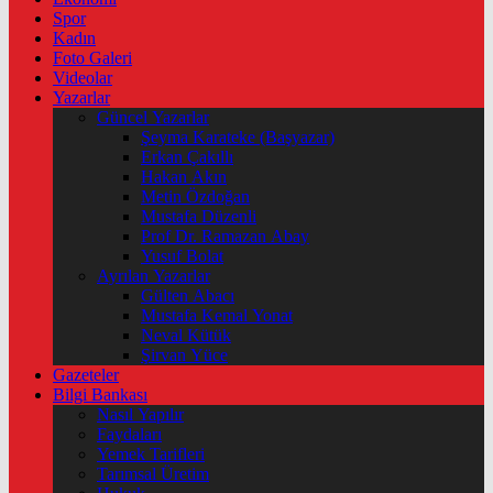
Spor
Kadın
Foto Galeri
Videolar
Yazarlar
Güncel Yazarlar
Şeyma Karateke (Başyazar)
Erkan Çakıllı
Hakan Akın
Metin Özdoğan
Mustafa Düzenli
Prof Dr. Ramazan Abay
Yusuf Bolat
Ayrılan Yazarlar
Gülten Abacı
Mustafa Kemal Yonat
Neval Kütük
Şirvan Yüce
Gazeteler
Bilgi Bankası
Nasıl Yapılır
Faydaları
Yemek Tarifleri
Tarımsal Üretim