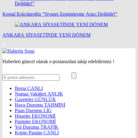
Kemal Kılıçdaroğlu ”Siyaset Zenginleşme Aracı Değildir!”
ANKARA SİYASETİNDE YENİ DÖNEM
Haberleri güncel olarak e-postanızdan takip edebilirsiniz !
Borsa
CANLI
Namaz Vakitleri
ANLIK
Gazeteler
GÜNLÜK
Hava Durumu
TAHMİNİ
Puan Durumu
LİG
Hisseler
EKONOMİ
Pariteler
EKONOMİ
Yol Durumu
TRAFİK
Kripto Paralar
CANLI