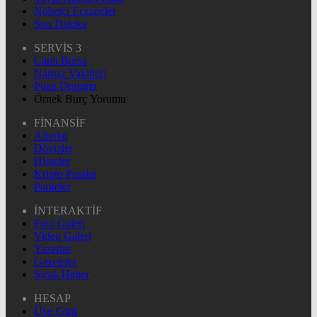
Nöbetçi Eczaneler
Son Dakika
SERVİS 3
Canlı Borsa
Namaz Vakitleri
Puan Durumu
Örnek Burç Yorumu
FİNANSİF
Altınlar
Dövizler
Hisseler
Kripto Paralar
Pariteler
İNTERAKTİF
Foto Galeri
Video Galeri
Yazarlar
Gazeteler
Sıcak Haber
HESAP
Üye Giriş