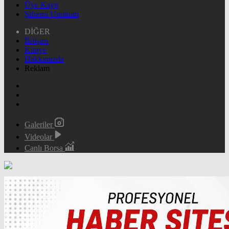
Üye Kayıt
Şifremi Unuttum
DİĞER
İletişim
Künye
Hakkımızda
Reklam
Galeriler
Videolar
Canlı Borsa