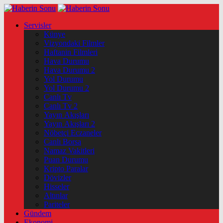
Servisler
Künye
Vizyondaki Filmler
Haftanin Filmleri
Hava Durumu
Hava Durumu 2
Yol Durumu
Yol Durumu 2
Canlı Tv
Canlı Tv 2
Yayın Akışları
Yayın Akışları 2
Nöbetçi Eczaneler
Canlı Borsa
Namaz Vakitleri
Puan Durumu
Kripto Paralar
Dövizler
Hisseler
Altınlar
Pariteler
Gündem
Ekonomi