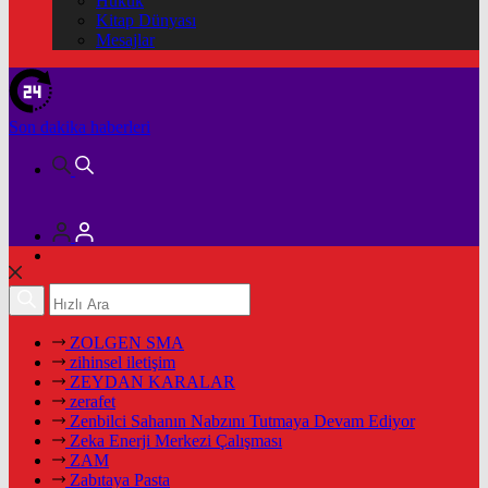
Hukuk
Kitap Dünyası
Mesajlar
Son dakika
haberleri
ZOLGEN SMA
zihinsel iletişim
ZEYDAN KARALAR
zerafet
Zenbilci Sahanın Nabzını Tutmaya Devam Ediyor
Zeka Enerji Merkezi Çalışması
ZAM
Zabıtaya Pasta