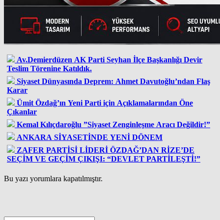
Av.Demierdüzen AK Parti Seyhan İlçe Başkanlığı Devir
Teslim Törenine Katıldık.
Siyaset Dünyasında Deprem: Ahmet Davutoğlu’ndan Flaş
Karar
Ümit Özdağ’ın Yeni Parti için Açıklamalarından Öne
Çıkanlar
Kemal Kılıçdaroğlu ”Siyaset Zenginleşme Aracı Değildir!”
ANKARA SİYASETİNDE YENİ DÖNEM
ZAFER PARTİSİ LİDERİ ÖZDAĞ’DAN RİZE’DE
SEÇİM VE GEÇİM ÇIKIŞI: “DEVLET PARTİLEŞTİ!”
Bu yazı yorumlara kapatılmıştır.