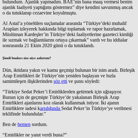
bulundum. Ajanlık yapmadım. BAE’nin bana maaş vermesi benim
ajanlık faaliyeti yaptığımı göstermez” diye kendini savunmuş ancak
o da tutuklanıp cezaevine koyulmuştu.
Al Astal’a yöneltilen suçlamalar arasında “Türkiye’deki muhalif
Arapları izleyerek hakkında bilgi toplamak ve rapor hazırlamak,
Müslüman Kardeşler’in Türkiye’deki faaliyetlerine gazeteci kimliği
ile sızmak ve bağlantılarını ortaya çıkarmak” vardı ve bu iddialar
sonrasında 21 Ekim 2020 günü o da tutuklandı.
Şimdi bunları size niye anlattım?
Dün, iktidara yakın ve kamu geçmişi bulunan bir isim aradı. Birleşik
Arap Emirlikleri ile Türkiye’nin yeniden başlayan ve hızla
samimileşen ilişkilerinden
söz etti
ve şunu söyledi:
“Türkiye Sedat Peker’i Emirliklerden getirmek için uğraşıyor.
Bunun için de geçmişte Türkiye’de yakalanan Birleşik Arap
Emirlikleri ajanlarını koz olarak kullanmak istiyor. İki ajanın
Emirliklere iadesi k
arşılığında
Sedat Peker’in Türkiye’ye verilmesi
teklifinde bulundular.”
Ben de
hemen
sordum.
“Emirlikler ne yanıt verdi buna?”