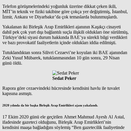
Telefon görüşmelerindeki yoğunluk üzerine dikkat çeken ikili,
MİT’in teknik ve fiziki takibine göre çokça yer değiştirmiş, İstanbul,
İzmir, Ankara ve Diyarbakır’da çok temaslarda bulunmuşlardı.
Yakalanan iki Birleşik Arap Emirlikleri ajanının Kaşıkçı cinayeti
dahil pek çok yurt dışı bağlantılı suçla ilişkili oldukları öne sürülmüş,
Türkiye’deki siyasi durum hakkında BAE’ya sürekli bilgi verdikleri
ve bazı provokatif faaliyetlerin içinde oldukları iddia edilmişti.
Tutuklandıktan sonra Silivri Cezaevi’ne koyulan iki BAE ajanından
Zeki Yusuf Mübarek, tutuklanmasından 10 gün sonra, 29 Nisan
günü öldü.
Sedat Peker
Rapora göre cezaevindeki hücresinde kendisini havlu ile tuvalet
kapısına asmıştı.
2020 yılında da bir başka Birleşik Arap Emirlikleri ajanı yakalandı.
17 Ekim 2020 günü ele geçirilen Ahmet Mahmud Ayesh Al Astal,
ifadesinde gazeteci olduğunu, Birleşik Arap Emirlikleri’nin
kendisini maaşa bağladığını söylemiş “Ben gazetecilik faaliyetinde