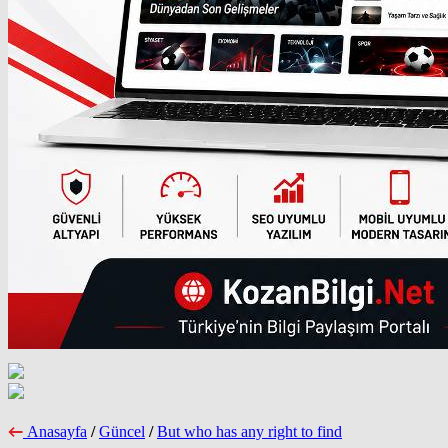
Anasayfa
/
Güncel
/
But who has any right to find