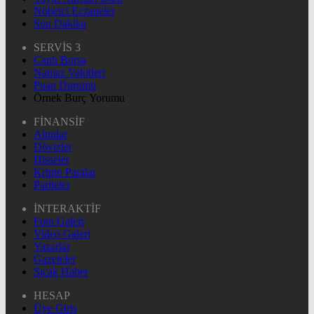
Nöbetçi Eczaneler
Son Dakika
SERVİS 3
Canlı Borsa
Namaz Vakitleri
Puan Durumu
Örnek Burç Yorumu
FİNANSİF
Altınlar
Dövizler
Hisseler
Kripto Paralar
Pariteler
İNTERAKTİF
Foto Galeri
Video Galeri
Yazarlar
Gazeteler
Sıcak Haber
HESAP
Üye Giriş