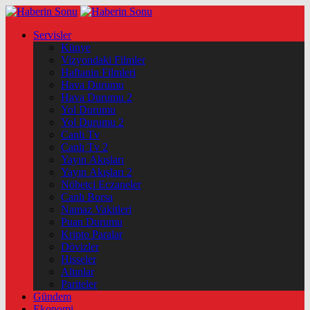
Servisler
Künye
Vizyondaki Filmler
Haftanin Filmleri
Hava Durumu
Hava Durumu 2
Yol Durumu
Yol Durumu 2
Canlı Tv
Canlı Tv 2
Yayın Akışları
Yayın Akışları 2
Nöbetçi Eczaneler
Canlı Borsa
Namaz Vakitleri
Puan Durumu
Kripto Paralar
Dövizler
Hisseler
Altınlar
Pariteler
Gündem
Ekonomi