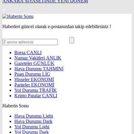
ANKARA SİYASETİNDE YENİ DÖNEM
Haberleri güncel olarak e-postanızdan takip edebilirsiniz !
Borsa
CANLI
Namaz Vakitleri
ANLIK
Gazeteler
GÜNLÜK
Hava Durumu
TAHMİNİ
Puan Durumu
LİG
Hisseler
EKONOMİ
Pariteler
EKONOMİ
Yol Durumu
TRAFİK
Kripto Paralar
CANLI
Haberin Sonu
Hava Durumu Light
Hava Durumu Dark
Yol Durumu Light
Yol Durumu Dark