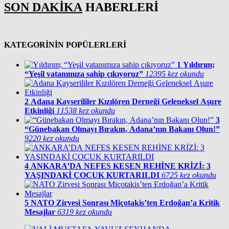
SON DAKİKA
HABERLERİ
KATEGORİNİN POPÜLERLERİ
1
Yıldırım;
“Yeşil vatanımıza sahip çıkıyoruz”
12395 kez okundu
2
Adana Kayserililer Kızılören Derneği Geleneksel Aşure
Etkinliği
11538 kez okundu
3
“Günebakan Olmayı Bırakın, Adana’nın Bakanı Olun!”
9220 kez okundu
4
ANKARA’DA NEFES KESEN REHİNE KRİZİ: 3
YAŞINDAKİ ÇOCUK KURTARILDI
6725 kez okundu
5
NATO Zirvesi Sonrası Miçotakis’ten Erdoğan’a Kritik
Mesajlar
6319 kez okundu