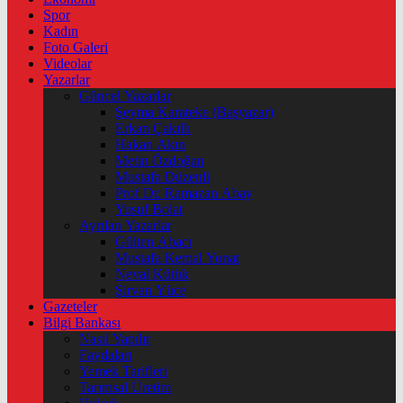
Spor
Kadın
Foto Galeri
Videolar
Yazarlar
Güncel Yazarlar
Şeyma Karateke (Başyazar)
Erkan Çakıllı
Hakan Akın
Metin Özdoğan
Mustafa Düzenli
Prof Dr. Ramazan Abay
Yusuf Bolat
Ayrılan Yazarlar
Gülten Abacı
Mustafa Kemal Yonat
Neval Kütük
Şirvan Yüce
Gazeteler
Bilgi Bankası
Nasıl Yapılır
Faydaları
Yemek Tarifleri
Tarımsal Üretim