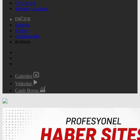
Üye Kayıt
Şifremi Unuttum
DİĞER
İletişim
Künye
Hakkımızda
Reklam
Galeriler
Videolar
Canlı Borsa