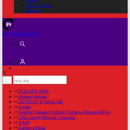
Hukuk
Kitap Dünyası
Mesajlar
Son dakika
haberleri
ZOLGEN SMA
zihinsel iletişim
ZEYDAN KARALAR
zerafet
Zenbilci Sahanın Nabzını Tutmaya Devam Ediyor
Zeka Enerji Merkezi Çalışması
ZAM
Zabıtaya Pasta