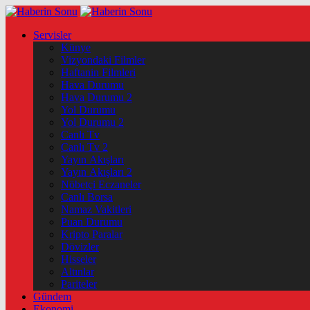
Servisler
Künye
Vizyondaki Filmler
Haftanin Filmleri
Hava Durumu
Hava Durumu 2
Yol Durumu
Yol Durumu 2
Canlı Tv
Canlı Tv 2
Yayın Akışları
Yayın Akışları 2
Nöbetçi Eczaneler
Canlı Borsa
Namaz Vakitleri
Puan Durumu
Kripto Paralar
Dövizler
Hisseler
Altınlar
Pariteler
Gündem
Ekonomi