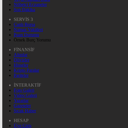
Nöbetçi Eczaneler
Son Dakika
SERVİS 3
Canlı Borsa
Namaz Vakitleri
Puan Durumu
Örnek Burç Yorumu
FİNANSİF
Altınlar
Dövizler
Hisseler
Kripto Paralar
Pariteler
İNTERAKTİF
Foto Galeri
Video Galeri
Yazarlar
Gazeteler
Sıcak Haber
HESAP
Üye Giriş