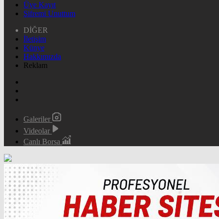
Üye Kayıt
Şifremi Unuttum
DİĞER
İletişim
Künye
Hakkımızda
Reklam
Galeriler
Videolar
Canlı Borsa