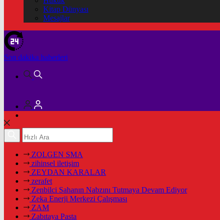
Hukuk
Kitap Dünyası
Mesajlar
Son dakika
haberleri
ZOLGEN SMA
zihinsel iletişim
ZEYDAN KARALAR
zerafet
Zenbilci Sahanın Nabzını Tutmaya Devam Ediyor
Zeka Enerji Merkezi Çalışması
ZAM
Zabıtaya Pasta