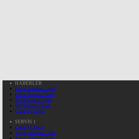
HABERLER
Hava Durumu Light
Hava Durumu Dark
Yol Durumu Light
Yol Durumu Dark
Canlı Tv Light
SERVİS 1
Canlı Tv Dark
Yayın Akışları Light
Yayın Akışları Dark