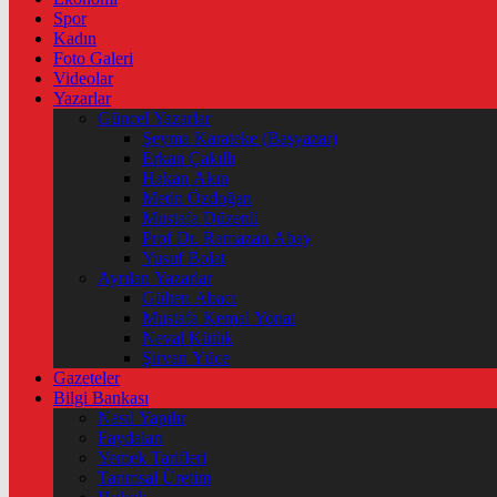
Spor
Kadın
Foto Galeri
Videolar
Yazarlar
Güncel Yazarlar
Şeyma Karateke (Başyazar)
Erkan Çakıllı
Hakan Akın
Metin Özdoğan
Mustafa Düzenli
Prof Dr. Ramazan Abay
Yusuf Bolat
Ayrılan Yazarlar
Gülten Abacı
Mustafa Kemal Yonat
Neval Kütük
Şirvan Yüce
Gazeteler
Bilgi Bankası
Nasıl Yapılır
Faydaları
Yemek Tarifleri
Tarımsal Üretim