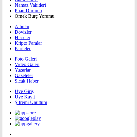
Namaz Vakitleri
Puan Durumu
Örnek Burç Yorumu
Altınlar
Dövizler
Hisseler
Kripto Paralar
Pariteler
Foto Galeri
Video Galeri
Yazarlar
Gazeteler
Sıcak Haber
Üye Giriş
Üye Kayıt
Şifremi Unuttum