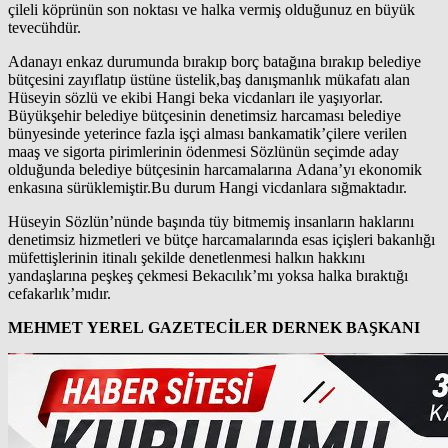
çileli köprünün son noktası ve halka vermiş olduğunuz en büyük
tevecühdür.
Adanayı enkaz durumunda bırakıp borç batağına bırakıp belediye
bütçesini zayıflatıp üstüne üstelik,baş danışmanlık mükafatı alan
Hüseyin sözlü ve ekibi Hangi beka vicdanları ile yaşıyorlar.
Büyükşehir belediye bütçesinin denetimsiz harcaması belediye
bünyesinde yeterince fazla işçi alması bankamatik’çilere verilen
maaş ve sigorta pirimlerinin ödenmesi Sözlünün seçimde aday
olduğunda belediye bütçesinin harcamalarına Adana’yı ekonomik
enkasına sürüklemiştir.Bu durum Hangi vicdanlara sığmaktadır.
Hüseyin Sözlün’nünde başında tüy bitmemiş insanların haklarını
denetimsiz hizmetleri ve bütçe harcamalarında esas içişleri bakanlığı
müfettişlerinin itinalı şekilde denetlenmesi halkın hakkını
yandaşlarına peşkeş çekmesi Bekacılık’mı yoksa halka bıraktığı
cefakarlık’mıdır.
MEHMET YEREL GAZETECİLER DERNEK BAŞKANI