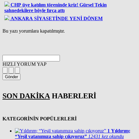
CHP üye katılım töreninde kriz! Gürsel Tekin
sahnedekilere böyle fırça attı
ANKARA SİYASETİNDE YENİ DÖNEM
Bu yazı yorumlara kapatılmıştır.
HIZLI YORUM YAP
Gönder
SON DAKİKA
HABERLERİ
KATEGORİNİN POPÜLERLERİ
1
Yıldırım;
“Yeşil vatanımıza sahip çıkıyoruz”
12431 kez okundu