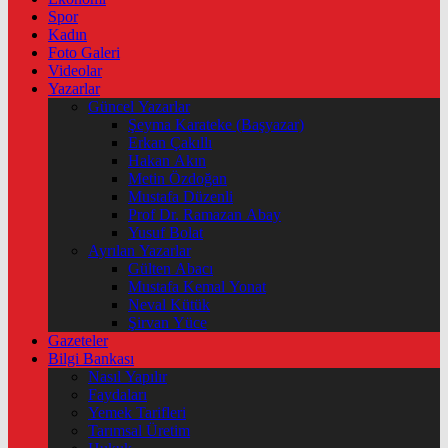
Spor
Kadın
Foto Galeri
Videolar
Yazarlar
Güncel Yazarlar
Şeyma Karateke (Başyazar)
Erkan Çakıllı
Hakan Akın
Metin Özdoğan
Mustafa Düzenli
Prof Dr. Ramazan Abay
Yusuf Bolat
Ayrılan Yazarlar
Gülten Abacı
Mustafa Kemal Yonat
Neval Kütük
Şirvan Yüce
Gazeteler
Bilgi Bankası
Nasıl Yapılır
Faydaları
Yemek Tarifleri
Tarımsal Üretim