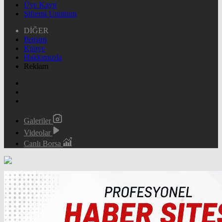
Üye Kayıt
Şifremi Unuttum
DİĞER
İletişim
Künye
Hakkımızda
Reklam
Galeriler
Videolar
Canlı Borsa