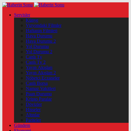
Servisler
Künye
Vizyondaki Filmler
Haftanin Filmleri
Hava Durumu
Hava Durumu 2
Yol Durumu
Yol Durumu 2
Canlı Tv
Canlı Tv 2
Yayın Akışları
Yayın Akışları 2
Nöbetçi Eczaneler
Canlı Borsa
Namaz Vakitleri
Puan Durumu
Kripto Paralar
Dövizler
Hisseler
Altınlar
Pariteler
Gündem
Ekonomi