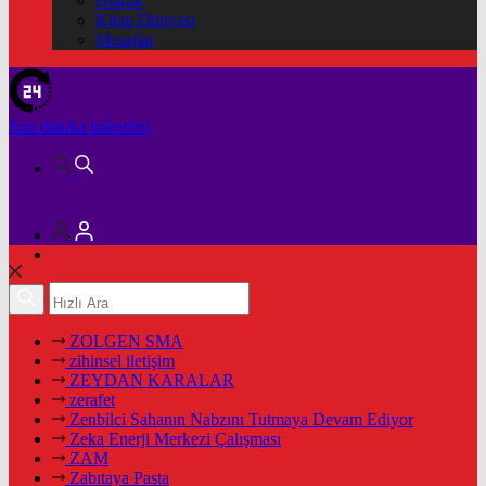
Hukuk
Kitap Dünyası
Mesajlar
Son dakika
haberleri
ZOLGEN SMA
zihinsel iletişim
ZEYDAN KARALAR
zerafet
Zenbilci Sahanın Nabzını Tutmaya Devam Ediyor
Zeka Enerji Merkezi Çalışması
ZAM
Zabıtaya Pasta