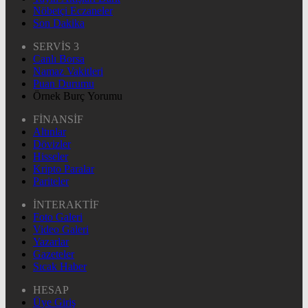
Nöbetçi Eczaneler
Son Dakika
SERVİS 3
Canlı Borsa
Namaz Vakitleri
Puan Durumu
Örnek Burç Yorumu
FİNANSİF
Altınlar
Dövizler
Hisseler
Kripto Paralar
Pariteler
İNTERAKTİF
Foto Galeri
Video Galeri
Yazarlar
Gazeteler
Sıcak Haber
HESAP
Üye Giriş