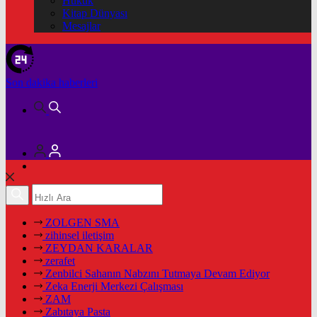
Hukuk
Kitap Dünyası
Mesajlar
Son dakika
haberleri
ZOLGEN SMA
zihinsel iletişim
ZEYDAN KARALAR
zerafet
Zenbilci Sahanın Nabzını Tutmaya Devam Ediyor
Zeka Enerji Merkezi Çalışması
ZAM
Zabıtaya Pasta