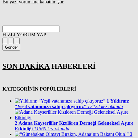
Bu yazı yorumlara kapatılmıştır.
HIZLI YORUM YAP
Gönder
SON DAKİKA
HABERLERİ
KATEGORİNİN POPÜLERLERİ
1
Yıldırım;
“Yeşil vatanımıza sahip çıkıyoruz”
12422 kez okundu
2
Adana Kayserililer Kızılören Derneği Geleneksel Aşure
Etkinliği
11560 kez okundu
3