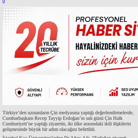
0
Türkiye’den uzmanların Çin medyasına yaptığı değerlendirmelerde,
Cumhurbaşkanı Recep Tayyip Erdoğan’ın salı günü Çin Halk
Cumhuriyeti’ne yaptığı ziyaretin, iki ülke arasındaki ikili ilişkilerin
gelişmesinde büyük bir adım olacağını belirtildi.
İstanbul Koç Üniversitesi’nden Dr.Altay Atlı, “Erdoğan ziyareti,