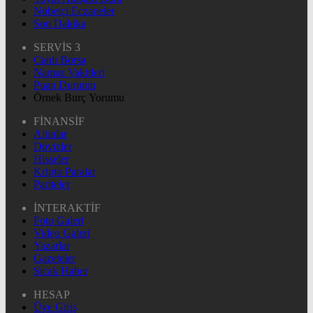
Nöbetçi Eczaneler
Son Dakika
SERVİS 3
Canlı Borsa
Namaz Vakitleri
Puan Durumu
Örnek Burç Yorumu
FİNANSİF
Altınlar
Dövizler
Hisseler
Kripto Paralar
Pariteler
İNTERAKTİF
Foto Galeri
Video Galeri
Yazarlar
Gazeteler
Sıcak Haber
HESAP
Üye Giriş