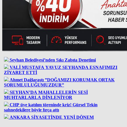
Seyhan Belediyesi’nden Sıkı Zabıta Denetimi
VALİ MUSTAFA YAVUZ SEYHANDA ESNAFIMIZI
ZİYARET ETTİ
Ahmet Dağlaraştı ”DOĞAMIZI KORUMAK ORTAK
SORUMLULUĞUMUZDUR”
SEYHAN’DA MAHALLELERİN SESİ
MUHTARLARLA DİNLENİYOR
CHP üye katılım töreninde kriz! Gürsel Tekin
sahnedekilere böyle fırça attı
ANKARA SİYASETİNDE YENİ DÖNEM