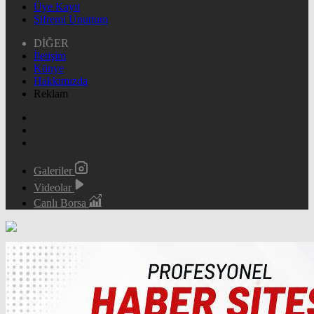
Üye Kayıt
Şifremi Unuttum
DİĞER
İletişim
Künye
Hakkımızda
Reklam
Galeriler
Videolar
Canlı Borsa