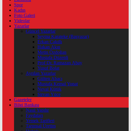
Spor
Kadın
Foto Galeri
Videolar
Yazarlar
Güncel Yazarlar
Şeyma Karateke (Başyazar)
Erkan Çakıllı
Hakan Akın
Metin Özdoğan
Mustafa Düzenli
Prof Dr. Ramazan Abay
Yusuf Bolat
Ayrılan Yazarlar
Gülten Abacı
Mustafa Kemal Yonat
Neval Kütük
Şirvan Yüce
Gazeteler
Bilgi Bankası
Nasıl Yapılır
Faydaları
Yemek Tarifleri
Tarımsal Üretim