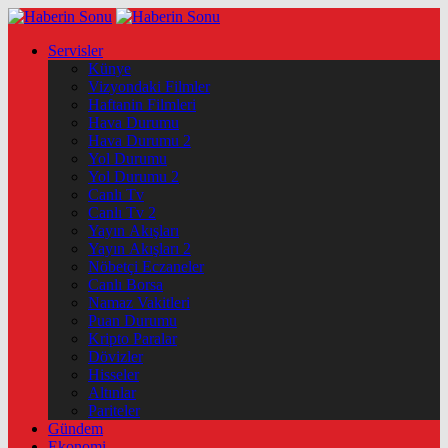
Servisler
Künye
Vizyondaki Filmler
Haftanin Filmleri
Hava Durumu
Hava Durumu 2
Yol Durumu
Yol Durumu 2
Canlı Tv
Canlı Tv 2
Yayın Akışları
Yayın Akışları 2
Nöbetçi Eczaneler
Canlı Borsa
Namaz Vakitleri
Puan Durumu
Kripto Paralar
Dövizler
Hisseler
Altınlar
Pariteler
Gündem
Ekonomi