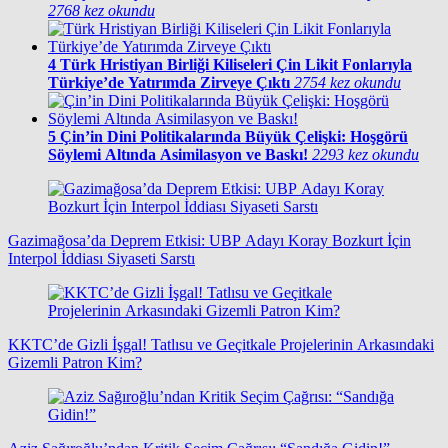
2768 kez okundu
4
Türk Hristiyan Birliği Kiliseleri Çin Likit Fonlarıyla
Türkiye’de Yatırımda Zirveye Çıktı
2754 kez okundu
5
Çin’in Dini Politikalarında Büyük Çelişki: Hoşgörü
Söylemi Altında Asimilasyon ve Baskı!
2293 kez okundu
Gazimağosa’da Deprem Etkisi: UBP Adayı Koray Bozkurt İçin
Interpol İddiası Siyaseti Sarstı
KKTC’de Gizli İşgal! Tatlısu ve Geçitkale Projelerinin Arkasındaki
Gizemli Patron Kim?