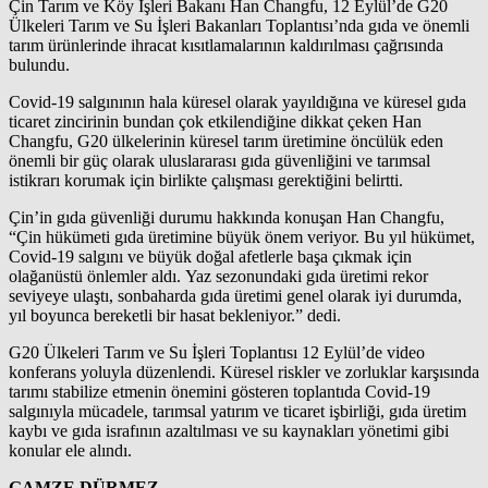
Çin Tarım ve Köy İşleri Bakanı Han Changfu, 12 Eylül’de G20
Ülkeleri Tarım ve Su İşleri Bakanları Toplantısı’nda gıda ve önemli
tarım ürünlerinde ihracat kısıtlamalarının kaldırılması çağrısında
bulundu.
Covid-19 salgınının hala küresel olarak yayıldığına ve küresel gıda
ticaret zincirinin bundan çok etkilendiğine dikkat çeken Han
Changfu, G20 ülkelerinin küresel tarım üretimine öncülük eden
önemli bir güç olarak uluslararası gıda güvenliğini ve tarımsal
istikrarı korumak için birlikte çalışması gerektiğini belirtti.
Çin’in gıda güvenliği durumu hakkında konuşan Han Changfu,
“Çin hükümeti gıda üretimine büyük önem veriyor. Bu yıl hükümet,
Covid-19 salgını ve büyük doğal afetlerle başa çıkmak için
olağanüstü önlemler aldı. Yaz sezonundaki gıda üretimi rekor
seviyeye ulaştı, sonbaharda gıda üretimi genel olarak iyi durumda,
yıl boyunca bereketli bir hasat bekleniyor.” dedi.
G20 Ülkeleri Tarım ve Su İşleri Toplantısı 12 Eylül’de video
konferans yoluyla düzenlendi. Küresel riskler ve zorluklar karşısında
tarımı stabilize etmenin önemini gösteren toplantıda Covid-19
salgınıyla mücadele, tarımsal yatırım ve ticaret işbirliği, gıda üretim
kaybı ve gıda israfının azaltılması ve su kaynakları yönetimi gibi
konular ele alındı.
GAMZE DÜRMEZ