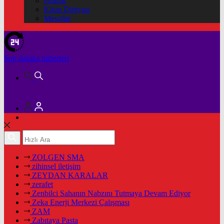
Hukuk
Kitap Dünyası
Mesajlar
Son dakika
haberleri
ZOLGEN SMA
zihinsel iletişim
ZEYDAN KARALAR
zerafet
Zenbilci Sahanın Nabzını Tutmaya Devam Ediyor
Zeka Enerji Merkezi Çalışması
ZAM
Zabıtaya Pasta