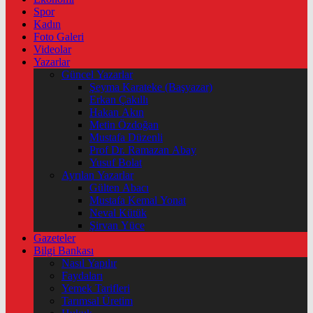
Spor
Kadın
Foto Galeri
Videolar
Yazarlar
Güncel Yazarlar
Şeyma Karateke (Başyazar)
Erkan Çakıllı
Hakan Akın
Metin Özdoğan
Mustafa Düzenli
Prof Dr. Ramazan Abay
Yusuf Bolat
Ayrılan Yazarlar
Gülten Abacı
Mustafa Kemal Yonat
Neval Kütük
Şirvan Yüce
Gazeteler
Bilgi Bankası
Nasıl Yapılır
Faydaları
Yemek Tarifleri
Tarımsal Üretim