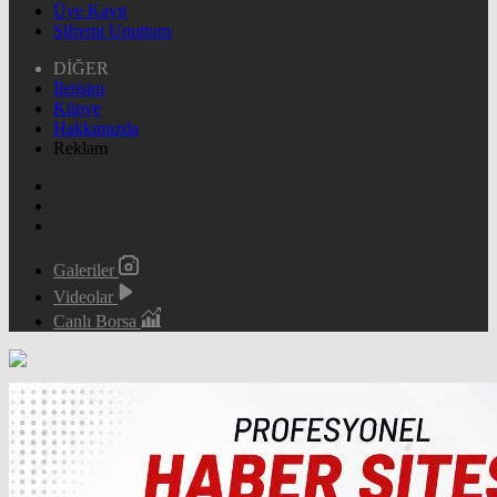
Üye Kayıt
Şifremi Unuttum
DİĞER
İletişim
Künye
Hakkımızda
Reklam
Galeriler
Videolar
Canlı Borsa