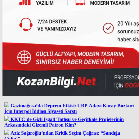
Gazimağosa’da Deprem Etkisi: UBP Adayı Koray Bozkurt
İçin Interpol İddiası Siyaseti Sarstı
KKTC’de Gizli İşgal! Tatlısu ve Geçitkale Projelerinin
Arkasındaki Gizemli Patron Kim?
Aziz Sağıroğlu’ndan Kritik Seçim Çağrısı: “Sandığa
Gidin!”