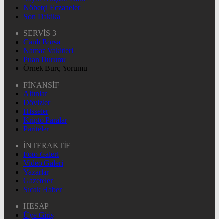
Nöbetçi Eczaneler
Son Dakika
SERVİS 3
Canlı Borsa
Namaz Vakitleri
Puan Durumu
Örnek Burç Yorumu
FİNANSİF
Altınlar
Dövizler
Hisseler
Kripto Paralar
Pariteler
İNTERAKTİF
Foto Galeri
Video Galeri
Yazarlar
Gazeteler
Sıcak Haber
HESAP
Üye Giriş