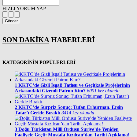
HIZLI YORUM YAP
Gönder
SON DAKİKA
HABERLERİ
KATEGORİNİN POPÜLERLERİ
1
KKTC’de Gizli İşgal! Tatlısu ve Geçitkale Projelerinin
Arkasındaki Gizemli Patron Kim?
6001 kez okundu
2
KKTC’de Sürpriz Sonuç: Tufan Erhürman, Ersin
Tatar’ı Geride Bıraktı
3414 kez okundu
3
Doğu Türkistan Milli Ordusu Suriye’de Yeniden
Faaliyete Geçti: Mustafa Kızılcan’dan Tarihi Açıklama!