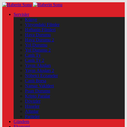
Servisler
Künye
Vizyondaki Filmler
Haftanin Filmleri
Hava Durumu
Hava Durumu 2
Yol Durumu
Yol Durumu 2
Canlı Tv
Canlı Tv 2
Yayın Akışları
Yayın Akışları 2
Nöbetçi Eczaneler
Canlı Borsa
Namaz Vakitleri
Puan Durumu
Kripto Paralar
Dövizler
Hisseler
Altınlar
Pariteler
Gündem
Ekonomi