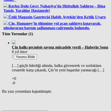
Korku Dolu Gece: Nahariya’da Hizbullah Saldırısı – Bina
Yandı, Yaralılar Hastanede!
Ünlü Magazin Gazetecisi Habib Aytekin’den Kritik Uyarı:
Çin, Hamaney’in ölümüne yol açan saldırıyı kınayarak,
uluslararası barışın sağlanması çağrısında bulundu.
Tüm Yorumlar (1)
Çin halkı geçmişte sayısız mücadele verdi – Haberin Sonu
6 yıl önce
Yorumu Bildir
[…] güçlü liderliği altında, halka güvenerek ve zorluklara
cesaretle karşı çıkarak, Çin’in yeni başarılar yaratacağı […]
+0
-0
Bu yazı yorumlara kapatılmıştır.