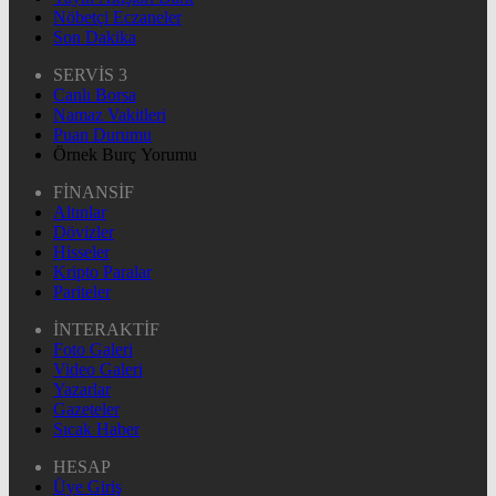
Nöbetçi Eczaneler
Son Dakika
SERVİS 3
Canlı Borsa
Namaz Vakitleri
Puan Durumu
Örnek Burç Yorumu
FİNANSİF
Altınlar
Dövizler
Hisseler
Kripto Paralar
Pariteler
İNTERAKTİF
Foto Galeri
Video Galeri
Yazarlar
Gazeteler
Sıcak Haber
HESAP
Üye Giriş