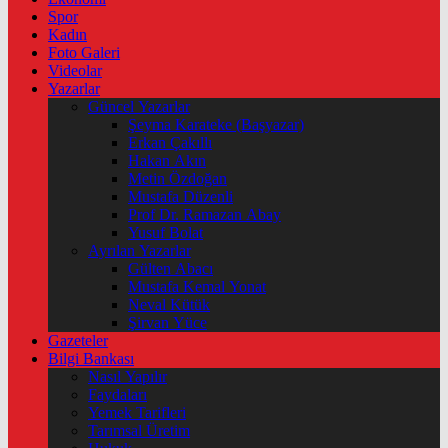
Spor
Kadın
Foto Galeri
Videolar
Yazarlar
Güncel Yazarlar
Şeyma Karateke (Başyazar)
Erkan Çakıllı
Hakan Akın
Metin Özdoğan
Mustafa Düzenli
Prof Dr. Ramazan Abay
Yusuf Bolat
Ayrılan Yazarlar
Gülten Abacı
Mustafa Kemal Yonat
Neval Kütük
Şirvan Yüce
Gazeteler
Bilgi Bankası
Nasıl Yapılır
Faydaları
Yemek Tarifleri
Tarımsal Üretim