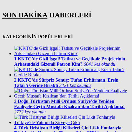
SON DAKİKA
HABERLERİ
KATEGORİNİN POPÜLERLERİ
1
KKTC’de Gizli İşgal! Tatlısu ve Geçitkale Projelerinin
Arkasındaki Gizemli Patron Kim?
6041 kez okundu
2
KKTC’de Sürpriz Sonuç: Tufan Erhürman, Ersin
Tatar’ı Geride Bıraktı
3421 kez okundu
3
Doğu Türkistan Milli Ordusu Suriye’de Yeniden
Faaliyete Geçti: Mustafa Kızılcan’dan Tarihi Açıklama!
2772 kez okundu
4
Türk Hristiyan Birliği Kiliseleri Çin Likit Fonlarıyla