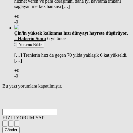
hizmet veren ve para dolaşımını daha iyi kavrama imkânı
sağlayan merkez bankası […]
+0
-0
Çin'in yüksek kalkınma hızı dünyayı hayrete düşürüyor.
– Haberin Sonu
6 yıl önce
Yorumu Bildir
[…] Trenlerin hızı da geçen 70 yılda yaklaşık 6 kat yükseldi.
[…]
+0
-0
Bu yazı yorumlara kapatılmıştır.
HIZLI YORUM YAP
Gönder