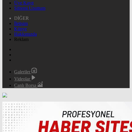
Üye Kayıt
Şifremi Unuttum
DİĞER
İletişim
Künye
Hakkımızda
Reklam
Galeriler
Videolar
Canlı Borsa