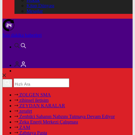
Hukuk
Kitap Dünyası
Mesajlar
Son dakika
haberleri
ZOLGEN SMA
zihinsel iletişim
ZEYDAN KARALAR
zerafet
Zenbilci Sahanın Nabzını Tutmaya Devam Ediyor
Zeka Enerji Merkezi Çalışması
ZAM
Zabıtaya Pasta