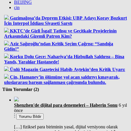
BEIJING
çin
Gazimağosa’da Deprem Etkisi: UBP Adayı Koray Bozkurt
İçin Interpol İddiası Siyaseti Sarstı
KKTC’de Gizli İşgal! Tatlısu ve Geçitkale Projelerinin
Arkasındaki Gizemli Patron Kim?
Aziz Sağıroğlu’ndan Kritik Seçim Çağrısı: “Sandığa
Gidin!”
Korku Dolu Gece: Nahariya’da Hizbullah Saldırısı – Bina
Yandı, Yaralılar Hastanede!
Ünlü Magazin Gazetecisi Habib Aytekin’den Kritik Uyarı:
Çin, Hamaney’in ölümüne yol açan saldırıyı kınayarak,
uluslararası barışın sağlanması çağrısında bulundu.
Tüm Yorumlar (2)
Shenzhen'de dijital para denemeleri – Haberin Sonu
6 yıl
önce
Yorumu Bildir
[…] fiziksel para biriminin yasal, dijital versiyonu olarak