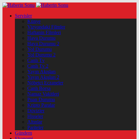
Servisler
Künye
Vizyondaki Filmler
Haftanin Filmleri
Hava Durumu
Hava Durumu 2
Yol Durumu
Yol Durumu 2
Canlı Tv
Canlı Tv 2
Yayın Akışları
Yayın Akışları 2
Nöbetçi Eczaneler
Canlı Borsa
Namaz Vakitleri
Puan Durumu
Kripto Paralar
Dövizler
Hisseler
Altınlar
Pariteler
Gündem
Ekonomi