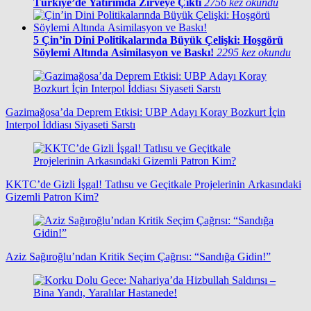
Türkiye’de Yatırımda Zirveye Çıktı
2756 kez okundu
5
Çin’in Dini Politikalarında Büyük Çelişki: Hoşgörü
Söylemi Altında Asimilasyon ve Baskı!
2295 kez okundu
Gazimağosa’da Deprem Etkisi: UBP Adayı Koray Bozkurt İçin
Interpol İddiası Siyaseti Sarstı
KKTC’de Gizli İşgal! Tatlısu ve Geçitkale Projelerinin Arkasındaki
Gizemli Patron Kim?
Aziz Sağıroğlu’ndan Kritik Seçim Çağrısı: “Sandığa Gidin!”