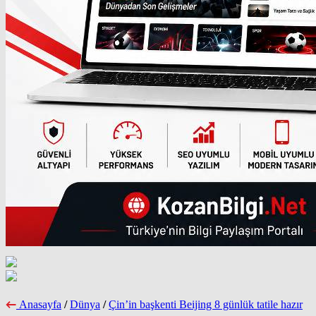
Anasayfa
/
Dünya
/
Çin’in başkenti Beijing 8 günlük tatile hazır