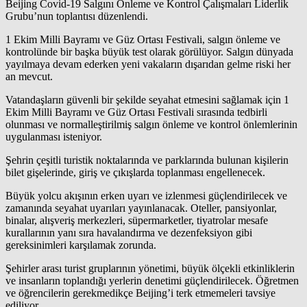
Beijing Covid-19 Salgını Önleme ve Kontrol Çalışmaları Liderlik
Grubu’nun toplantısı düzenlendi.
1 Ekim Milli Bayramı ve Güz Ortası Festivali, salgın önleme ve
kontrolünde bir başka büyük test olarak görülüyor. Salgın dünyada
yayılmaya devam ederken yeni vakaların dışarıdan gelme riski her
an mevcut.
Vatandaşların güvenli bir şekilde seyahat etmesini sağlamak için 1
Ekim Milli Bayramı ve Güz Ortası Festivali sırasında tedbirli
olunması ve normalleştirilmiş salgın önleme ve kontrol önlemlerinin
uygulanması isteniyor.
Şehrin çeşitli turistik noktalarında ve parklarında bulunan kişilerin
bilet gişelerinde, giriş ve çıkışlarda toplanması engellenecek.
Büyük yolcu akışının erken uyarı ve izlenmesi güçlendirilecek ve
zamanında seyahat uyarıları yayınlanacak. Oteller, pansiyonlar,
binalar, alışveriş merkezleri, süpermarketler, tiyatrolar mesafe
kurallarının yanı sıra havalandırma ve dezenfeksiyon gibi
gereksinimleri karşılamak zorunda.
Şehirler arası turist gruplarının yönetimi, büyük ölçekli etkinliklerin
ve insanların toplandığı yerlerin denetimi güçlendirilecek. Öğretmen
ve öğrencilerin gerekmedikçe Beijing’i terk etmemeleri tavsiye
ediliyor.