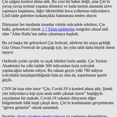
Çin salgını kontrol altına aldı. Bu yeni bir haber değil, ama Çin’in
yavaş yavaş normal yaşama dönmesi ve hatta turizm alanında zirve
yapmaya başlaması, diğer ülkelerdeki hava yollarının milyonlarca
Çinli tatile giderken kıskançlıkla bakmasına neden oluyor.
Dünyanın her tarafında insanlar virüsle mücadele ederken, Çin
halkı, geleneksel olarak
1-7 Ekim tarihlerine
rastgelen ulusal tatil
olan “Altın Hafta’nın tadını çıkarmaya başladı.
Bu yıl başka bir geleneksel Çin festivali, ailelerin bir araya geldiği
Güz Ortası Festivali ile çakıştığı için, bu yılın tatili daha büyük önem
taşıyor.
Otellerde yerler ayrıldı ve uçak biletleri hızla satıldı. Çin Turizm
Akademisi bu yılki tatilde 500 milyondan fazla yolculuk
yapılacağını tahmin ediyor. Bu rakam geçen yılki 780 milyon
yolculukla karşılaştırıldığında hala az olsa da, toparlanma işareti
güçlü.
CNN’de kısa süre önce “Çin, Covid-19’u kontrol altına aldı. Şimdi
yüz milyonlarca kişi aynı anda tatile çıkmak üzere” başlığıyla
yayınlanan bir makale, Covid-19 vakaları dünyanın diğer
bölgelerinde hâlâ inişli çıkışlı iken, Çin’in kısıtlamaları gevşetmesini
“güven gösterisi” olarak tanımladı.
İnsanlar,
dışarı çıkarken maske takıyor
ve yanlarına dezenfektan