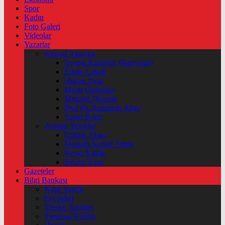
Spor
Kadın
Foto Galeri
Videolar
Yazarlar
Güncel Yazarlar
Şeyma Karateke (Başyazar)
Erkan Çakıllı
Hakan Akın
Metin Özdoğan
Mustafa Düzenli
Prof Dr. Ramazan Abay
Yusuf Bolat
Ayrılan Yazarlar
Gülten Abacı
Mustafa Kemal Yonat
Neval Kütük
Şirvan Yüce
Gazeteler
Bilgi Bankası
Nasıl Yapılır
Faydaları
Yemek Tarifleri
Tarımsal Üretim