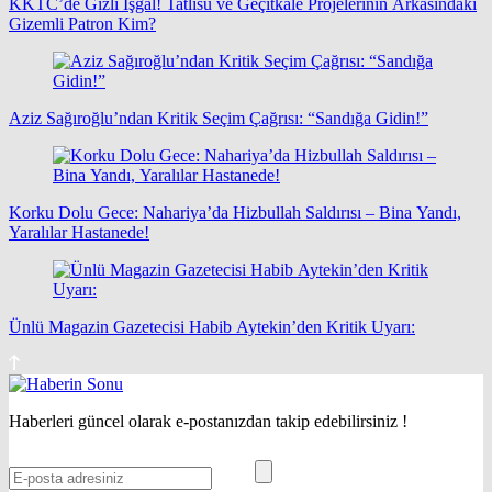
KKTC’de Gizli İşgal! Tatlısu ve Geçitkale Projelerinin Arkasındaki
Gizemli Patron Kim?
Aziz Sağıroğlu’ndan Kritik Seçim Çağrısı: “Sandığa Gidin!”
Korku Dolu Gece: Nahariya’da Hizbullah Saldırısı – Bina Yandı,
Yaralılar Hastanede!
Ünlü Magazin Gazetecisi Habib Aytekin’den Kritik Uyarı:
Haberleri güncel olarak e-postanızdan takip edebilirsiniz !