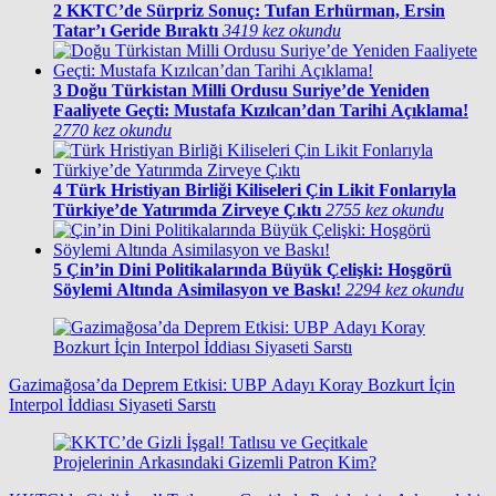
2
KKTC’de Sürpriz Sonuç: Tufan Erhürman, Ersin
Tatar’ı Geride Bıraktı
3419 kez okundu
3
Doğu Türkistan Milli Ordusu Suriye’de Yeniden
Faaliyete Geçti: Mustafa Kızılcan’dan Tarihi Açıklama!
2770 kez okundu
4
Türk Hristiyan Birliği Kiliseleri Çin Likit Fonlarıyla
Türkiye’de Yatırımda Zirveye Çıktı
2755 kez okundu
5
Çin’in Dini Politikalarında Büyük Çelişki: Hoşgörü
Söylemi Altında Asimilasyon ve Baskı!
2294 kez okundu
Gazimağosa’da Deprem Etkisi: UBP Adayı Koray Bozkurt İçin
Interpol İddiası Siyaseti Sarstı