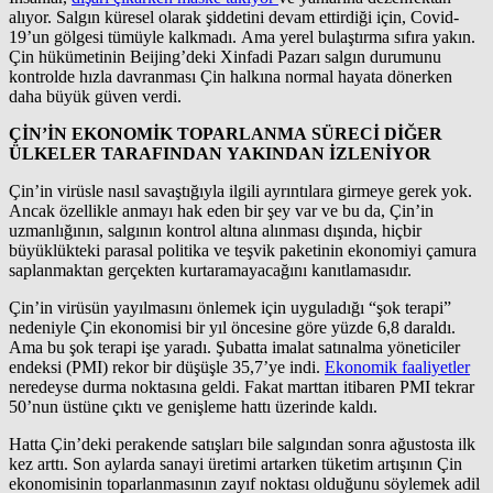
alıyor. Salgın küresel olarak şiddetini devam ettirdiği için, Covid-
19’un gölgesi tümüyle kalkmadı. Ama yerel bulaştırma sıfıra yakın.
Çin hükümetinin Beijing’deki Xinfadi Pazarı salgın durumunu
kontrolde hızla davranması Çin halkına normal hayata dönerken
daha büyük güven verdi.
ÇİN’İN EKONOMİK TOPARLANMA SÜRECİ DİĞER
ÜLKELER TARAFINDAN YAKINDAN İZLENİYOR
Çin’in virüsle nasıl savaştığıyla ilgili ayrıntılara girmeye gerek yok.
Ancak özellikle anmayı hak eden bir şey var ve bu da, Çin’in
uzmanlığının, salgının kontrol altına alınması dışında, hiçbir
büyüklükteki parasal politika ve teşvik paketinin ekonomiyi çamura
saplanmaktan gerçekten kurtaramayacağını kanıtlamasıdır.
Çin’in virüsün yayılmasını önlemek için uyguladığı “şok terapi”
nedeniyle Çin ekonomisi bir yıl öncesine göre yüzde 6,8 daraldı.
Ama bu şok terapi işe yaradı. Şubatta imalat satınalma yöneticiler
endeksi (PMI) rekor bir düşüşle 35,7’ye indi.
Ekonomik faaliyetler
neredeyse durma noktasına geldi. Fakat marttan itibaren PMI tekrar
50’nun üstüne çıktı ve genişleme hattı üzerinde kaldı.
Hatta Çin’deki perakende satışları bile salgından sonra ağustosta ilk
kez arttı. Son aylarda sanayi üretimi artarken tüketim artışının Çin
ekonomisinin toparlanmasının zayıf noktası olduğunu söylemek adil