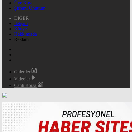
Üye Kayıt
Şifremi Unuttum
DİĞER
İletişim
Künye
Hakkımızda
Reklam
Galeriler
Videolar
Canlı Borsa