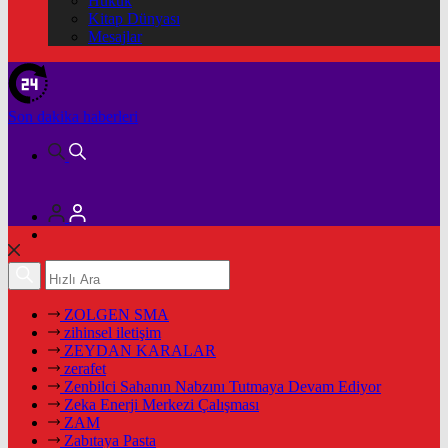
Hukuk
Kitap Dünyası
Mesajlar
Son dakika
haberleri
ZOLGEN SMA
zihinsel iletişim
ZEYDAN KARALAR
zerafet
Zenbilci Sahanın Nabzını Tutmaya Devam Ediyor
Zeka Enerji Merkezi Çalışması
ZAM
Zabıtaya Pasta