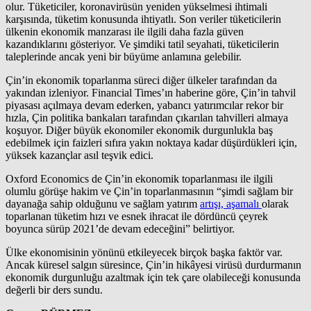
olur. Tüketiciler, koronavirüsün yeniden yükselmesi ihtimali
karşısında, tüketim konusunda ihtiyatlı. Son veriler tüketicilerin
ülkenin ekonomik manzarası ile ilgili daha fazla güven
kazandıklarını gösteriyor. Ve şimdiki tatil seyahati, tüketicilerin
taleplerinde ancak yeni bir büyüme anlamına gelebilir.
Çin’in ekonomik toparlanma süreci diğer ülkeler tarafından da
yakından izleniyor. Financial Times’ın haberine göre, Çin’in tahvil
piyasası açılmaya devam ederken, yabancı yatırımcılar rekor bir
hızla, Çin politika bankaları tarafından çıkarılan tahvilleri almaya
koşuyor. Diğer büyük ekonomiler ekonomik durgunlukla baş
edebilmek için faizleri sıfıra yakın noktaya kadar düşürdükleri için,
yüksek kazançlar asıl teşvik edici.
Oxford Economics de Çin’in ekonomik toparlanması ile ilgili
olumlu görüşe hakim ve Çin’in toparlanmasının “şimdi sağlam bir
dayanağa sahip olduğunu ve sağlam yatırım
artışı, aşamalı
olarak
toparlanan tüketim hızı ve esnek ihracat ile dördüncü çeyrek
boyunca sürüp 2021’de devam edeceğini” belirtiyor.
Ülke ekonomisinin yönünü etkileyecek birçok başka faktör var.
Ancak küresel salgın süresince, Çin’in hikâyesi virüsü durdurmanın
ekonomik durgunluğu azaltmak için tek çare olabileceği konusunda
değerli bir ders sundu.