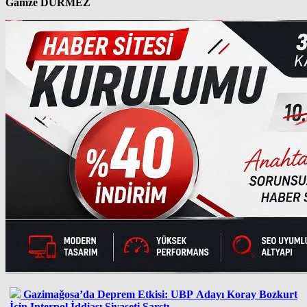
Gamze DÜRMEZ
Gazimağosa’da Deprem Etkisi: UBP Adayı Koray Bozkurt
İçin Interpol İddiası Siyaseti Sarstı