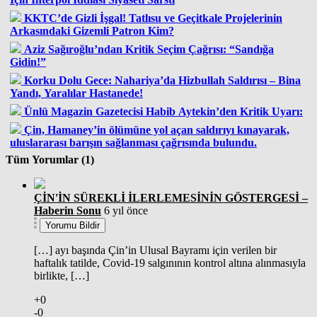
KKTC’de Gizli İşgal! Tatlısu ve Geçitkale Projelerinin
Arkasındaki Gizemli Patron Kim?
Aziz Sağıroğlu’ndan Kritik Seçim Çağrısı: “Sandığa
Gidin!”
Korku Dolu Gece: Nahariya’da Hizbullah Saldırısı – Bina
Yandı, Yaralılar Hastanede!
Ünlü Magazin Gazetecisi Habib Aytekin’den Kritik Uyarı:
Çin, Hamaney’in ölümüne yol açan saldırıyı kınayarak,
uluslararası barışın sağlanması çağrısında bulundu.
Tüm Yorumlar (1)
ÇİN'İN SÜREKLİ İLERLEMESİNİN GÖSTERGESİ –
Haberin Sonu
6 yıl önce
Yorumu Bildir
[…] ayı başında Çin’in Ulusal Bayramı için verilen bir
haftalık tatilde, Covid-19 salgınının kontrol altına alınmasıyla
birlikte, […]
+0
-0