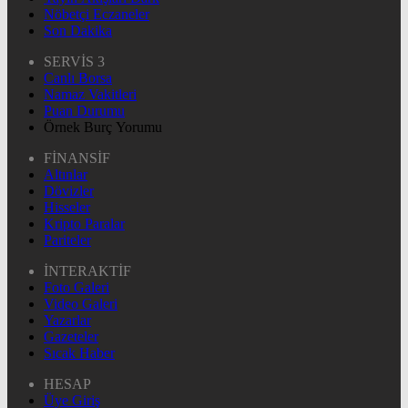
Nöbetçi Eczaneler
Son Dakika
SERVİS 3
Canlı Borsa
Namaz Vakitleri
Puan Durumu
Örnek Burç Yorumu
FİNANSİF
Altınlar
Dövizler
Hisseler
Kripto Paralar
Pariteler
İNTERAKTİF
Foto Galeri
Video Galeri
Yazarlar
Gazeteler
Sıcak Haber
HESAP
Üye Giriş