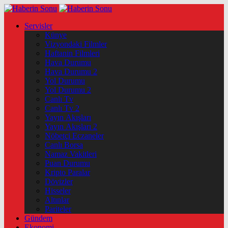
Servisler
Künye
Vizyondaki Filmler
Haftanin Filmleri
Hava Durumu
Hava Durumu 2
Yol Durumu
Yol Durumu 2
Canlı Tv
Canlı Tv 2
Yayın Akışları
Yayın Akışları 2
Nöbetçi Eczaneler
Canlı Borsa
Namaz Vakitleri
Puan Durumu
Kripto Paralar
Dövizler
Hisseler
Altınlar
Pariteler
Gündem
Ekonomi