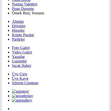
Namaz Vakitleri
Puan Durumu
Örnek Burç Yorumu
Altınlar
Dövizler
Hisseler
Kripto Paralar
Pariteler
Foto Galeri
Video Galeri
Yazarlar
Gazeteler
Sıcak Haber
Üye Giriş
Üye Kayıt
Şifremi Unuttum