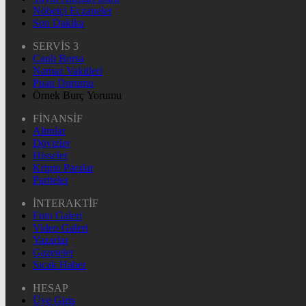
Nöbetçi Eczaneler
Son Dakika
SERVİS 3
Canlı Borsa
Namaz Vakitleri
Puan Durumu
Örnek Burç Yorumu
FİNANSİF
Altınlar
Dövizler
Hisseler
Kripto Paralar
Pariteler
İNTERAKTİF
Foto Galeri
Video Galeri
Yazarlar
Gazeteler
Sıcak Haber
HESAP
Üye Giriş