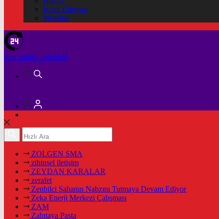
Hukuk
Kitap Dünyası
Mesajlar
Son dakika
haberleri
ZOLGEN SMA
zihinsel iletişim
ZEYDAN KARALAR
zerafet
Zenbilci Sahanın Nabzını Tutmaya Devam Ediyor
Zeka Enerji Merkezi Çalışması
ZAM
Zabıtaya Pasta