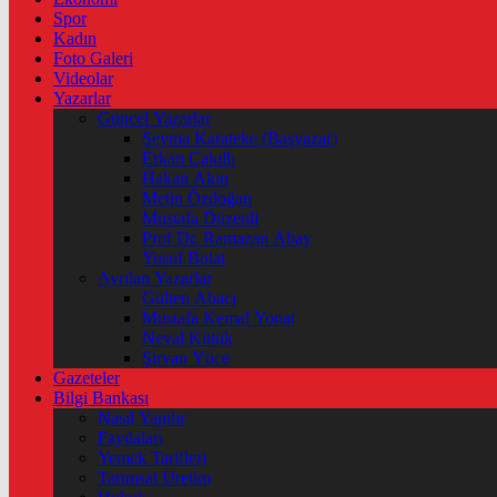
Spor
Kadın
Foto Galeri
Videolar
Yazarlar
Güncel Yazarlar
Şeyma Karateke (Başyazar)
Erkan Çakıllı
Hakan Akın
Metin Özdoğan
Mustafa Düzenli
Prof Dr. Ramazan Abay
Yusuf Bolat
Ayrılan Yazarlar
Gülten Abacı
Mustafa Kemal Yonat
Neval Kütük
Şirvan Yüce
Gazeteler
Bilgi Bankası
Nasıl Yapılır
Faydaları
Yemek Tarifleri
Tarımsal Üretim