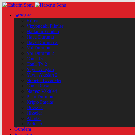
Servisler
Künye
Vizyondaki Filmler
Haftanin Filmleri
Hava Durumu
Hava Durumu 2
Yol Durumu
Yol Durumu 2
Canlı Tv
Canlı Tv 2
Yayın Akışları
Yayın Akışları 2
Nöbetçi Eczaneler
Canlı Borsa
Namaz Vakitleri
Puan Durumu
Kripto Paralar
Dövizler
Hisseler
Altınlar
Pariteler
Gündem
Ekonomi