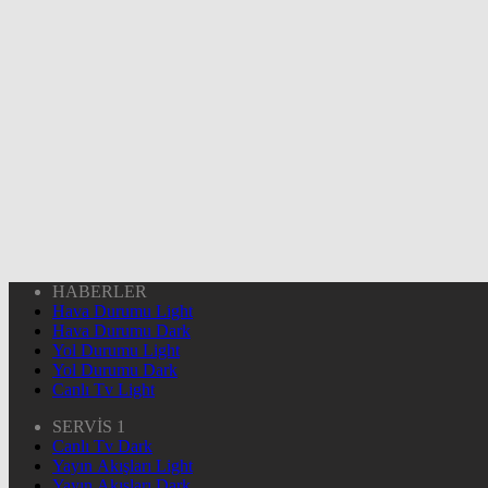
HABERLER
Hava Durumu Light
Hava Durumu Dark
Yol Durumu Light
Yol Durumu Dark
Canlı Tv Light
SERVİS 1
Canlı Tv Dark
Yayın Akışları Light
Yayın Akışları Dark