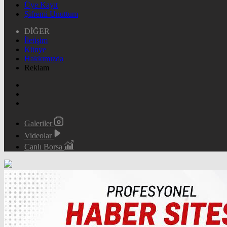
Üye Kayıt
Şifremi Unuttum
DİĞER
İletişim
Künye
Hakkımızda
Reklam
Galeriler
Videolar
Canlı Borsa