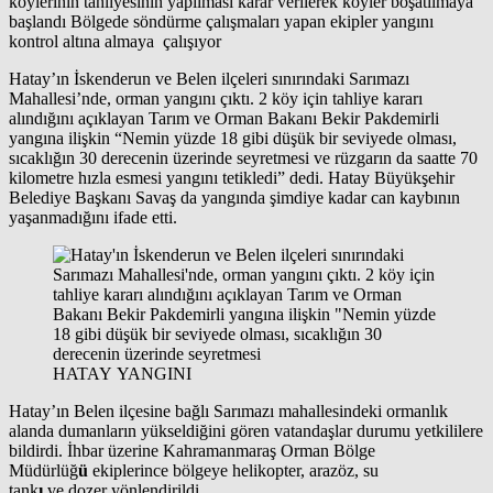
köylerinin tahliyesinin yapılması karar verilerek köyler boşatılmaya
başlandı Bölgede söndürme çalışmaları yapan ekipler yangını
kontrol altına almaya çalışıyor
Hatay’ın İskenderun ve Belen ilçeleri sınırındaki Sarımazı
Mahallesi’nde, orman yangını çıktı. 2 köy için tahliye kararı
alındığını açıklayan Tarım ve Orman Bakanı Bekir Pakdemirli
yangına ilişkin “Nemin yüzde 18 gibi düşük bir seviyede olması,
sıcaklığın 30 derecenin üzerinde seyretmesi ve rüzgarın da saatte 70
kilometre hızla esmesi yangını tetikledi” dedi. Hatay Büyükşehir
Belediye Başkanı Savaş da yangında şimdiye kadar can kaybının
yaşanmadığını ifade etti.
HATAY YANGINI
Hatay’ın Belen ilçesine bağlı Sarımazı mahallesindeki ormanlık
alanda dumanların yükseldiğini gören vatandaşlar durumu yetkililere
bildirdi. İhbar üzerine Kahramanmaraş Orman Bölge
Müdürlüğ
ü
ekiplerince bölgeye helikopter, arazöz, su
tank
ı
ve dozer yönlendirildi.