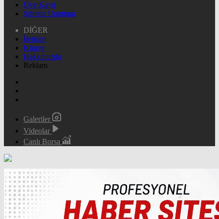
Üye Kayıt
Şifremi Unuttum
DİĞER
İletişim
Künye
Hakkımızda
Reklam
Galeriler
Videolar
Canlı Borsa