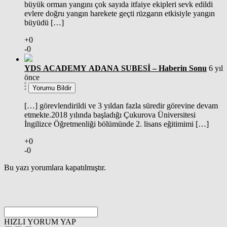
büyük orman yangını çok sayıda itfaiye ekipleri sevk edildi
evlere doğru yangın harekete geçti rüzgarın etkisiyle yangın
büyüdü […]
+0
-0
YDS ACADEMY ADANA SUBESİ – Haberin Sonu
6 yıl
önce
Yorumu Bildir
[…] görevlendirildi ve 3 yıldan fazla süredir görevine devam
etmekte.2018 yılında başladığı Çukurova Üniversitesi
İngilizce Öğretmenliği bölümünde 2. lisans eğitimimi […]
+0
-0
Bu yazı yorumlara kapatılmıştır.
HIZLI YORUM YAP