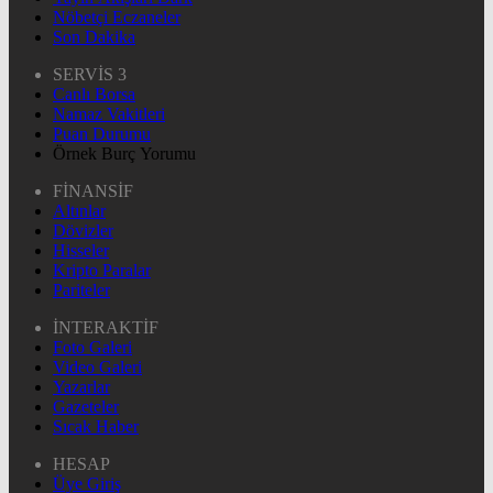
Nöbetçi Eczaneler
Son Dakika
SERVİS 3
Canlı Borsa
Namaz Vakitleri
Puan Durumu
Örnek Burç Yorumu
FİNANSİF
Altınlar
Dövizler
Hisseler
Kripto Paralar
Pariteler
İNTERAKTİF
Foto Galeri
Video Galeri
Yazarlar
Gazeteler
Sıcak Haber
HESAP
Üye Giriş