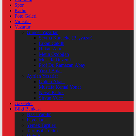
Spor
Kadın
Foto Galeri
Videolar
Yazarlar
Güncel Yazarlar
Şeyma Karateke (Başyazar)
Erkan Çakıllı
Hakan Akın
Metin Özdoğan
Mustafa Düzenli
Prof Dr. Ramazan Abay
Yusuf Bolat
Ayrılan Yazarlar
Gülten Abacı
Mustafa Kemal Yonat
Neval Kütük
Şirvan Yüce
Gazeteler
Bilgi Bankası
Nasıl Yapılır
Faydaları
Yemek Tarifleri
Tarımsal Üretim