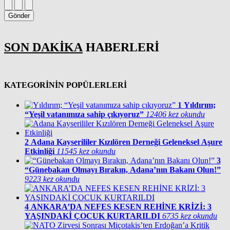
Gönder
SON DAKİKA
HABERLERİ
KATEGORİNİN POPÜLERLERİ
1
Yıldırım;
“Yeşil vatanımıza sahip çıkıyoruz”
12406 kez okundu
2
Adana Kayserililer Kızılören Derneği Geleneksel Aşure
Etkinliği
11545 kez okundu
3
“Günebakan Olmayı Bırakın, Adana’nın Bakanı Olun!”
9223 kez okundu
4
ANKARA’DA NEFES KESEN REHİNE KRİZİ: 3
YAŞINDAKİ ÇOCUK KURTARILDI
6735 kez okundu