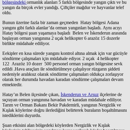
bölgesindeki
ormanlık alanları 5 farklı bölgesinde yangın çıktı ve bu
yangın da birçok evler yandığı. Çiftçiler mağdur ve hayvanlar telef
oldu.
Bunun üzerine fazla bir zaman geçmeden Hatay bölgesi Adana
yangını gibi farklı alanlar’da orman yangınları başladı. Aynı acıyı
Hatay bölgesi şuan yaşamaya başladı Belen ve İskenderun arasında
başlayan orman yangınına 2 uçak helikopter 6 arazöz 15 dozerle
birlikte müdahale ediliyor.
Eekipler en kısa sürede yangını kontrol altına almak için var gücüyle
söndürme çalışmaları için müdahale ediyor. 2 uçak 4 helikopter
122 Arazöz 10 dozer 500 personel orman yangın bölgesine sevk
edildi .Hava araçları ile söndürülmeye çalışılıyor rüzgarın şiddeti
nedeniyle aralıksız olarak söndürme çalışmaları oldukça zorlaşıyor
olarak her durumda havadan karadan söndürme çalışmaları devam
etmektedir.
Hatay’ın Belen ilçesinde çıkan,
İskenderun ve Arsuz
ilçelerine de
sıçrayan orman yangınına havadan ve karadan müdahale ediliyor.
Tarım ve Orman Bakanı Bekir Pakdemirli, yangının Nergizlik ve
Kışlak köylerine doğru ilerlediğini belirterek buraların boşaltılmasını
istediklerini duyurdu.
Şuan etkisini alan bölgedeki köylerden Nergizlik ve Kışlak