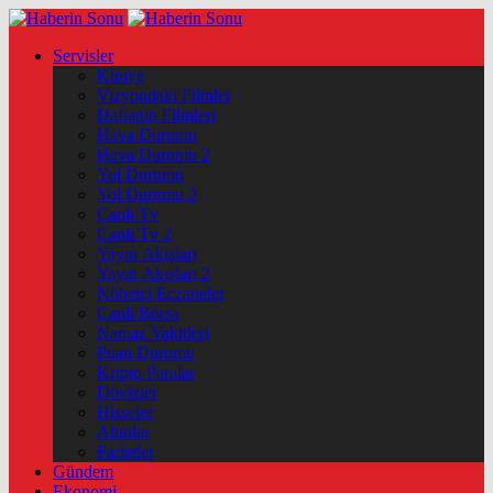
Servisler
Künye
Vizyondaki Filmler
Haftanin Filmleri
Hava Durumu
Hava Durumu 2
Yol Durumu
Yol Durumu 2
Canlı Tv
Canlı Tv 2
Yayın Akışları
Yayın Akışları 2
Nöbetçi Eczaneler
Canlı Borsa
Namaz Vakitleri
Puan Durumu
Kripto Paralar
Dövizler
Hisseler
Altınlar
Pariteler
Gündem
Ekonomi