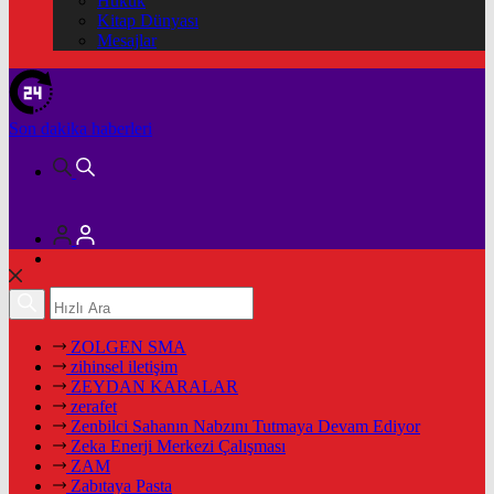
Hukuk
Kitap Dünyası
Mesajlar
Son dakika
haberleri
ZOLGEN SMA
zihinsel iletişim
ZEYDAN KARALAR
zerafet
Zenbilci Sahanın Nabzını Tutmaya Devam Ediyor
Zeka Enerji Merkezi Çalışması
ZAM
Zabıtaya Pasta