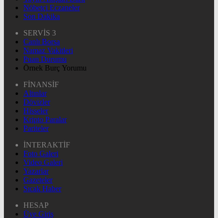
Nöbetçi Eczaneler
Son Dakika
SERVİS 3
Canlı Borsa
Namaz Vakitleri
Puan Durumu
Örnek Burç Yorumu
FİNANSİF
Altınlar
Dövizler
Hisseler
Kripto Paralar
Pariteler
İNTERAKTİF
Foto Galeri
Video Galeri
Yazarlar
Gazeteler
Sıcak Haber
HESAP
Üye Giriş