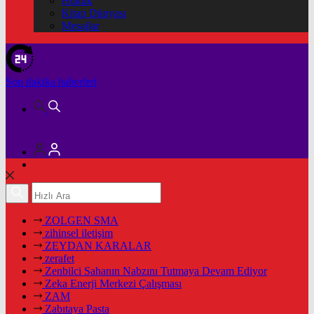
Hukuk
Kitap Dünyası
Mesajlar
Son dakika
haberleri
ZOLGEN SMA
zihinsel iletişim
ZEYDAN KARALAR
zerafet
Zenbilci Sahanın Nabzını Tutmaya Devam Ediyor
Zeka Enerji Merkezi Çalışması
ZAM
Zabıtaya Pasta