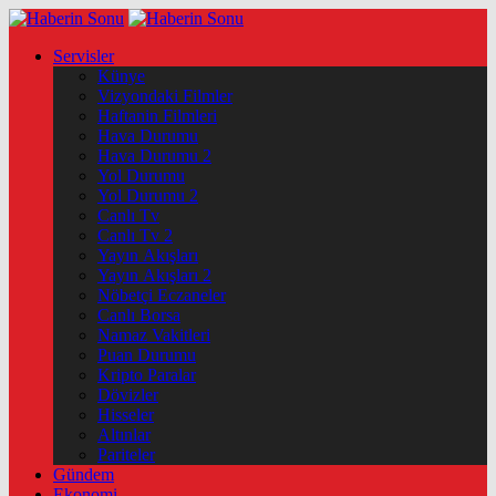
Servisler
Künye
Vizyondaki Filmler
Haftanin Filmleri
Hava Durumu
Hava Durumu 2
Yol Durumu
Yol Durumu 2
Canlı Tv
Canlı Tv 2
Yayın Akışları
Yayın Akışları 2
Nöbetçi Eczaneler
Canlı Borsa
Namaz Vakitleri
Puan Durumu
Kripto Paralar
Dövizler
Hisseler
Altınlar
Pariteler
Gündem
Ekonomi