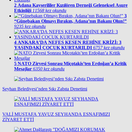
2
Adana Kayserililer Kızılören Derneği Geleneksel Aşure
Etkinliği
11568 kez okundu
3
“Günebakan Olmayı Bırakın, Adana’nın Bakanı Olun!”
9235 kez okundu
4
ANKARA’DA NEFES KESEN REHİNE KRİZİ: 3
YAŞINDAKİ ÇOCUK KURTARILDI
6757 kez okundu
5
NATO Zirvesi Sonrası Miçotakis’ten Erdoğan’a Kritik
Mesajlar
6350 kez okundu
Seyhan Belediyesi’nden Sıkı Zabıta Denetimi
VALİ MUSTAFA YAVUZ SEYHANDA ESNAFIMIZI
ZİYARET ETTİ