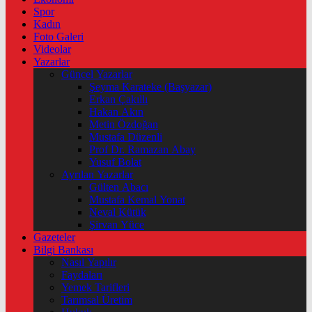
Spor
Kadın
Foto Galeri
Videolar
Yazarlar
Güncel Yazarlar
Şeyma Karateke (Başyazar)
Erkan Çakıllı
Hakan Akın
Metin Özdoğan
Mustafa Düzenli
Prof Dr. Ramazan Abay
Yusuf Bolat
Ayrılan Yazarlar
Gülten Abacı
Mustafa Kemal Yonat
Neval Kütük
Şirvan Yüce
Gazeteler
Bilgi Bankası
Nasıl Yapılır
Faydaları
Yemek Tarifleri
Tarımsal Üretim