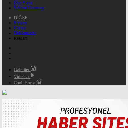
Üye Kayıt
Şifremi Unuttum
DİĞER
İletişim
Künye
Hakkımızda
Reklam
Galeriler
Videolar
Canlı Borsa