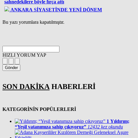
sahnedekilere böyle fırça attı
ANKARA SİYASETİNDE YENİ DÖNEM
Bu yazı yorumlara kapatılmıştır.
HIZLI YORUM YAP
Gönder
SON DAKİKA
HABERLERİ
KATEGORİNİN POPÜLERLERİ
1
Yıldırım;
“Yeşil vatanımıza sahip çıkıyoruz”
12432 kez okundu