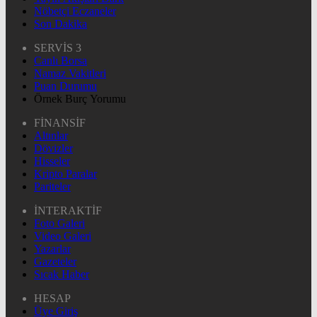
Nöbetçi Eczaneler
Son Dakika
SERVİS 3
Canlı Borsa
Namaz Vakitleri
Puan Durumu
Örnek Burç Yorumu
FİNANSİF
Altınlar
Dövizler
Hisseler
Kripto Paralar
Pariteler
İNTERAKTİF
Foto Galeri
Video Galeri
Yazarlar
Gazeteler
Sıcak Haber
HESAP
Üye Giriş