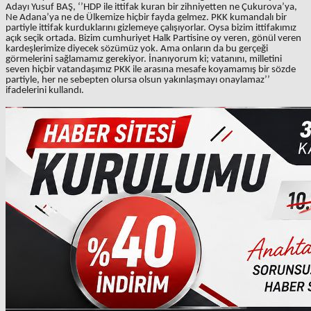
Adayı Yusuf BAŞ, ‘’HDP ile ittifak kuran bir zihniyetten ne Çukurova’ya,
Ne Adana’ya ne de Ülkemize hiçbir fayda gelmez. PKK kumandalı bir
partiyle ittifak kurduklarını gizlemeye çalışıyorlar. Oysa bizim ittifakımız
açık seçik ortada. Bizim cumhuriyet Halk Partisine oy veren, gönül veren
kardeşlerimize diyecek sözümüz yok. Ama onların da bu gerçeği
görmelerini sağlamamız gerekiyor. İnanıyorum ki; vatanını, milletini
seven hiçbir vatandaşımız PKK ile arasına mesafe koyamamış bir sözde
partiyle, her ne sebepten olursa olsun yakınlaşmayı onaylamaz’’
ifadelerini kullandı.