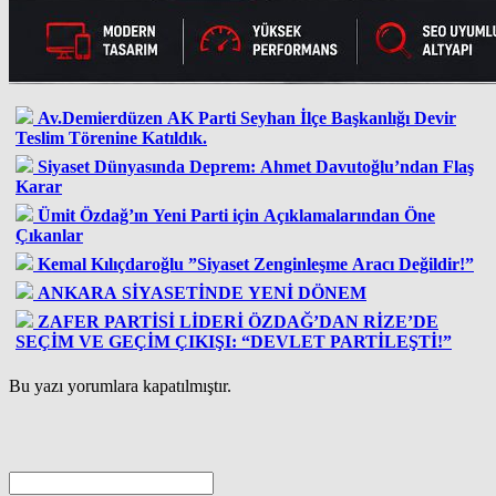
Av.Demierdüzen AK Parti Seyhan İlçe Başkanlığı Devir
Teslim Törenine Katıldık.
Siyaset Dünyasında Deprem: Ahmet Davutoğlu’ndan Flaş
Karar
Ümit Özdağ’ın Yeni Parti için Açıklamalarından Öne
Çıkanlar
Kemal Kılıçdaroğlu ”Siyaset Zenginleşme Aracı Değildir!”
ANKARA SİYASETİNDE YENİ DÖNEM
ZAFER PARTİSİ LİDERİ ÖZDAĞ’DAN RİZE’DE
SEÇİM VE GEÇİM ÇIKIŞI: “DEVLET PARTİLEŞTİ!”
Bu yazı yorumlara kapatılmıştır.