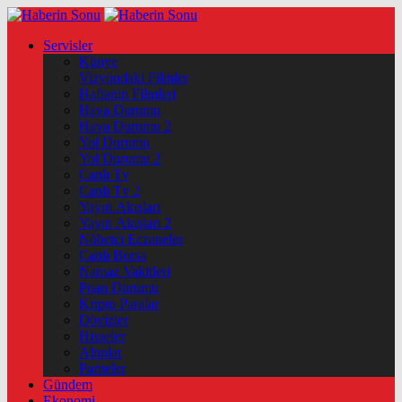
Servisler
Künye
Vizyondaki Filmler
Haftanin Filmleri
Hava Durumu
Hava Durumu 2
Yol Durumu
Yol Durumu 2
Canlı Tv
Canlı Tv 2
Yayın Akışları
Yayın Akışları 2
Nöbetçi Eczaneler
Canlı Borsa
Namaz Vakitleri
Puan Durumu
Kripto Paralar
Dövizler
Hisseler
Altınlar
Pariteler
Gündem
Ekonomi