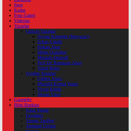
Spor
Kadın
Foto Galeri
Videolar
Yazarlar
Güncel Yazarlar
Şeyma Karateke (Başyazar)
Erkan Çakıllı
Hakan Akın
Metin Özdoğan
Mustafa Düzenli
Prof Dr. Ramazan Abay
Yusuf Bolat
Ayrılan Yazarlar
Gülten Abacı
Mustafa Kemal Yonat
Neval Kütük
Şirvan Yüce
Gazeteler
Bilgi Bankası
Nasıl Yapılır
Faydaları
Yemek Tarifleri
Tarımsal Üretim