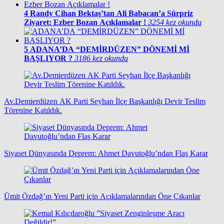
4
Randy Cihan Bektaş’tan Ali Babacan’a Sürpriz
Ziyaret: Ezber Bozan Açıklamalar !
3254 kez okundu
5
ADANA’DA “DEMİRDÜZEN” DÖNEMİ Mİ
BAŞLIYOR ?
3186 kez okundu
Av.Demierdüzen AK Parti Seyhan İlçe Başkanlığı Devir Teslim
Törenine Katıldık.
Siyaset Dünyasında Deprem: Ahmet Davutoğlu’ndan Flaş Karar
Ümit Özdağ’ın Yeni Parti için Açıklamalarından Öne Çıkanlar