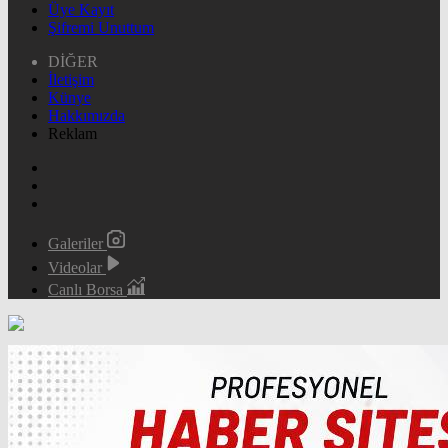
Üye Kayıt
Şifremi Unuttum
DİĞER
İletişim
Künye
Hakkımızda
Reklam
Galeriler
Videolar
Canlı Borsa