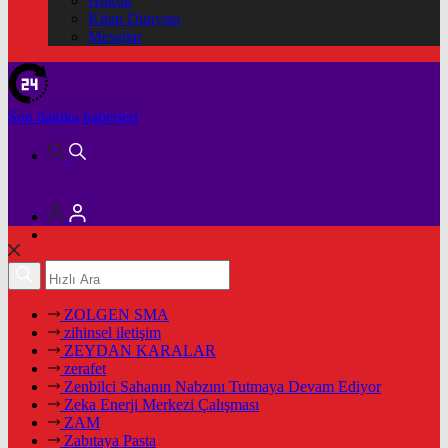
Hukuk
Kitap Dünyası
Mesajlar
Son dakika
haberleri
ZOLGEN SMA
zihinsel iletişim
ZEYDAN KARALAR
zerafet
Zenbilci Sahanın Nabzını Tutmaya Devam Ediyor
Zeka Enerji Merkezi Çalışması
ZAM
Zabıtaya Pasta