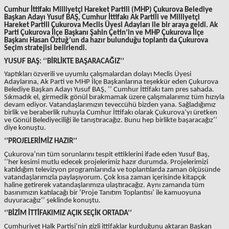
Cumhur İttifakı Milliyetçi Hareket Partili (MHP) Çukurova Belediye
Başkan Adayı Yusuf BAŞ, Cumhur İttifakı Ak Partili ve Milliyetçi
Hareket Partili Çukurova Meclis Üyesi Adayları ile bir araya geldi. Ak
Parti Çukurova İlçe Başkanı Şahin Çetin’in ve MHP Çukurova İlçe
Başkanı Hasan Öztuğ’un da hazır bulunduğu toplantı da Çukurova
Seçim stratejisi belirlendi.
YUSUF BAŞ: ‘’BİRLİKTE BAŞARACAĞIZ’’
Yaptıkları özverili ve uyumlu çalışmalardan dolayı Meclis Üyesi
Adaylarına, Ak Parti ve MHP İlçe Başkanlarına teşekkür eden Çukurova
Belediye Başkan Adayı Yusuf BAŞ, ‘’ Cumhur İttifakı tam pres sahada.
Sıkmadık el, girmedik gönül bırakmamak üzere çalışmalarımız tüm hızıyla
devam ediyor. Vatandaşlarımızın teveccühü bizden yana. Sağladığımız
birlik ve beraberlik ruhuyla Cumhur İttifakı olarak Çukurova’yı üretken
ve Gönül Belediyeciliği ile tanıştıracağız. Bunu hep birlikte başaracağız’’
diye konuştu.
‘’PROJELERİMİZ HAZIR’’
Çukurova’nın tüm sorunlarını tespit ettiklerini ifade eden Yusuf Baş,
‘’her kesimi mutlu edecek projelerimiz hazır durumda. Projelerimizi
katıldığım televizyon programlarında ve toplantılarda zaman ölçüsünde
vatandaşlarımızla paylaşıyorum. Çok kısa zaman içerisinde kitapçık
haline getirerek vatandaşlarımıza ulaştıracağız. Aynı zamanda tüm
basınımızın katılacağı bir ‘Proje Tanıtım Toplantısı’ ile kamuoyuna
duyuracağız’’ şeklinde konuştu.
‘’BİZİM İTTİFAKIMIZ AÇIK SEÇİK ORTADA’’
Cumhuriyet Halk Partisi’nin gizli ittifaklar kurduğunu aktaran Başkan