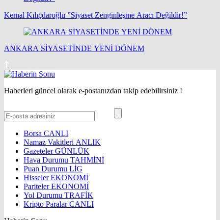
Kemal Kılıçdaroğlu ”Siyaset Zenginleşme Aracı Değildir!”
ANKARA SİYASETİNDE YENİ DÖNEM
Haberleri güncel olarak e-postanızdan takip edebilirsiniz !
Borsa
CANLI
Namaz Vakitleri
ANLIK
Gazeteler
GÜNLÜK
Hava Durumu
TAHMİNİ
Puan Durumu
LİG
Hisseler
EKONOMİ
Pariteler
EKONOMİ
Yol Durumu
TRAFİK
Kripto Paralar
CANLI