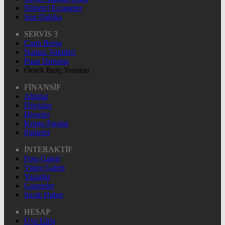
Nöbetçi Eczaneler
Son Dakika
SERVİS 3
Canlı Borsa
Namaz Vakitleri
Puan Durumu
Örnek Burç Yorumu
FİNANSİF
Altınlar
Dövizler
Hisseler
Kripto Paralar
Pariteler
İNTERAKTİF
Foto Galeri
Video Galeri
Yazarlar
Gazeteler
Sıcak Haber
HESAP
Üye Giriş