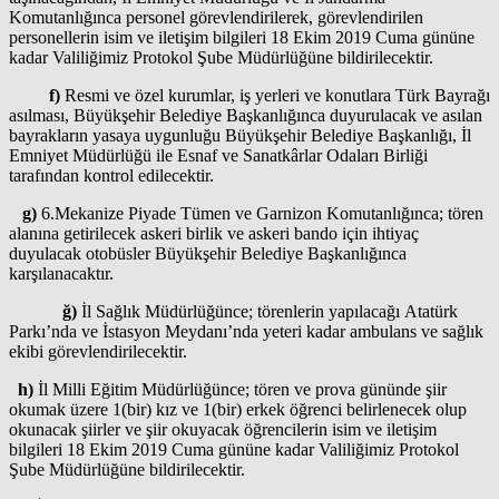
Komutanlığınca personel görevlendirilerek, görevlendirilen
personellerin isim ve iletişim bilgileri 18 Ekim 2019 Cuma gününe
kadar Valiliğimiz Protokol Şube Müdürlüğüne bildirilecektir.
f)
Resmi ve özel kurumlar, iş yerleri ve konutlara Türk Bayrağı
asılması, Büyükşehir Belediye Başkanlığınca duyurulacak ve asılan
bayrakların yasaya uygunluğu Büyükşehir Belediye Başkanlığı, İl
Emniyet Müdürlüğü ile Esnaf ve Sanatkârlar Odaları Birliği
tarafından kontrol edilecektir.
g)
6.Mekanize Piyade Tümen ve Garnizon Komutanlığınca; tören
alanına getirilecek askeri birlik ve askeri bando için ihtiyaç
duyulacak otobüsler Büyükşehir Belediye Başkanlığınca
karşılanacaktır.
ğ)
İl Sağlık Müdürlüğünce; törenlerin yapılacağı Atatürk
Parkı’nda ve İstasyon Meydanı’nda yeteri kadar ambulans ve sağlık
ekibi görevlendirilecektir.
h)
İl Milli Eğitim Müdürlüğünce; tören ve prova gününde şiir
okumak üzere 1(bir) kız ve 1(bir) erkek öğrenci belirlenecek olup
okunacak şiirler ve şiir okuyacak öğrencilerin isim ve iletişim
bilgileri 18 Ekim 2019 Cuma gününe kadar Valiliğimiz Protokol
Şube Müdürlüğüne bildirilecektir.