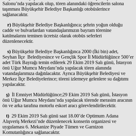
Salonu’nda yapılacak olup, tören alanındaki öğrencilerin salona
taşınması Büyükşehir Belediye Başkanlığı otobüslerince
sağlanacaktır.
r)
Büyükşehir Belediye Başkanlığınca; şehrin yoğun olduğu
cadde ve bulvarlardan vatandaşlarımızın bayram törenine
katılmalarını teminen ücretsiz olarak otobüs seferleri
düzenlenecektir.
s)
Büyükşehir Belediye Başkanlığınca 2000 (İki bin) adet,
Seyhan İlçe Belediyesince ve Gençlik Spor İl Müdürlüğünce 500’er
adet Türk Bayrağı temin edilerek 29 Ekim 2019 Salı günü, İstasyon
önü Uğur Mumcu Meydanı’nda yapılacak tören alanında
vatandaşlarımıza dağıtılacaktır. Ayrıca Büyükşehir Belediyesi ve
Merkez İlçe Belediyelerince; töreni izlemeye gelenlere su dağıtımı
yapılacaktır.
ş)
İl Emniyet Müdürlüğünce;29 Ekim 2019 Salı günü, İstasyon
önü Uğur Mumcu Meydanı’nda yapılacak törende merasim aracının
ön ve arka tarafına motorlu eskort aracı görevlendirilecektir.
t)
29 Ekim 2019 Salı günü saat 18.00’de Optimum Adana
Alışveriş Merkezi’nde düzenlenecek konserin organizesi ve
uygulaması 6. Mekanize Piyade Tümen ve Garnizon
Komutanlığınca sağlanacaktır.