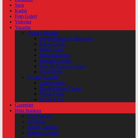
Spor
Kadın
Foto Galeri
Videolar
Yazarlar
Güncel Yazarlar
Şeyma Karateke (Başyazar)
Erkan Çakıllı
Hakan Akın
Metin Özdoğan
Mustafa Düzenli
Prof Dr. Ramazan Abay
Yusuf Bolat
Ayrılan Yazarlar
Gülten Abacı
Mustafa Kemal Yonat
Neval Kütük
Şirvan Yüce
Gazeteler
Bilgi Bankası
Nasıl Yapılır
Faydaları
Yemek Tarifleri
Tarımsal Üretim