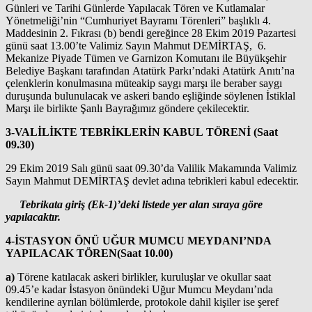
Günleri ve Tarihi Günlerde Yapılacak Tören ve Kutlamalar
Yönetmeliği’nin “Cumhuriyet Bayramı Törenleri” başlıklı 4.
Maddesinin 2. Fıkrası (b) bendi gereğince 28 Ekim 2019 Pazartesi
günü saat 13.00’te Valimiz Sayın Mahmut DEMİRTAŞ, 6.
Mekanize Piyade Tümen ve Garnizon Komutanı ile Büyükşehir
Belediye Başkanı tarafından Atatürk Parkı’ndaki Atatürk Anıtı’na
çelenklerin konulmasına müteakip saygı marşı ile beraber saygı
duruşunda bulunulacak ve askeri bando eşliğinde söylenen İstiklal
Marşı ile birlikte Şanlı Bayrağımız göndere çekilecektir.
3-
VALİLİKTE TEBRİKLERİN KABUL TÖRENİ
(Saat
09.30)
29 Ekim 2019 Salı günü saat 09.30’da Valilik Makamında Valimiz
Sayın Mahmut DEMİRTAŞ devlet adına tebrikleri kabul edecektir.
Tebrikata giriş (Ek-1)’deki
listede yer alan sıraya
göre
yapılacaktır.
4-İSTASYON ÖNÜ UĞUR MUMCU MEYDANI’NDA
YAPILACAK TÖREN
(Saat 10.00)
a)
Törene katılacak askeri birlikler, kuruluşlar ve okullar saat
09.45’e kadar İstasyon önündeki Uğur Mumcu Meydanı’nda
kendilerine ayrılan bölümlerde, protokole dahil kişiler ise şeref