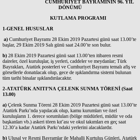
CUMHURİYET BAYRAMININ 96. YIL
DÖNÜMÜ
KUTLAMA PROGRAMI
1-GENEL HUSUSLAR
a)
Cumhuriyet Bayramı 28 Ekim 2019 Pazartesi günü saat 13.00’te
başlar, 29 Ekim 2019 Salı günü saat 24.00’te son bulur.
b)
28 Ekim 2019 Pazartesi günü saat 13.00’ten itibaren resmi
daireler, özel kuruluşlar, iş yerleri, caddeler ve meydanlar; Türk
Bayrakları, Atatürk posterleri ve Cumhuriyet Bayramı temalı afiş ve
görsellerle donatılacak olup, gece de ışıklandırma sistemi bulunan
tüm tarihi binalar ışıklandırılacaktır.
2-ATATÜRK ANITI’NA ÇELENK SUNMA TÖRENİ
(Saat
13.00)
a)
Çelenk Sunma Töreni 28 Ekim 2019 Pazartesi günü saat 13.00’te
Atatürk Parkı’nda yapılacak olup, kamu kurumları ve özel
kuruluşların 1. derece sorumluları (bölge müdürleri, müdür ve oda
başkanları vb.) askeri tören kıt’ası ve okul takımları en geç saat
12.30’a kadar Atatürk Parkı’ndaki yerlerini alacaklardır.
b)
Ulusal ve Resmi Bayramlar ile Mahalli Kurtuluş Günleri, Atatürk