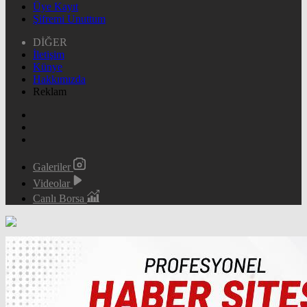
Üye Kayıt
Şifremi Unuttum
DİĞER
İletişim
Künye
Hakkımızda
Reklam
Galeriler
Videolar
Canlı Borsa