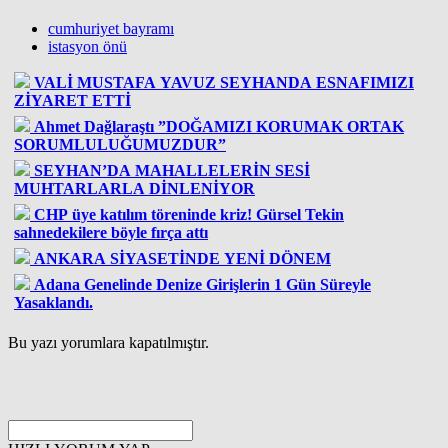
cumhuriyet bayramı
istasyon önü
VALİ MUSTAFA YAVUZ SEYHANDA ESNAFIMIZI
ZİYARET ETTİ
Ahmet Dağlaraştı ”DOĞAMIZI KORUMAK ORTAK
SORUMLULUĞUMUZDUR”
SEYHAN’DA MAHALLELERİN SESİ
MUHTARLARLA DİNLENİYOR
CHP üye katılım töreninde kriz! Gürsel Tekin
sahnedekilere böyle fırça attı
ANKARA SİYASETİNDE YENİ DÖNEM
Adana Genelinde Denize Girişlerin 1 Gün Süreyle
Yasaklandı.
Bu yazı yorumlara kapatılmıştır.