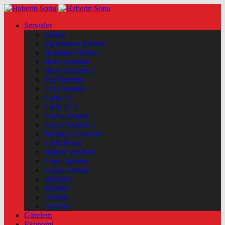
Servisler
Künye
Vizyondaki Filmler
Haftanin Filmleri
Hava Durumu
Hava Durumu 2
Yol Durumu
Yol Durumu 2
Canlı Tv
Canlı Tv 2
Yayın Akışları
Yayın Akışları 2
Nöbetçi Eczaneler
Canlı Borsa
Namaz Vakitleri
Puan Durumu
Kripto Paralar
Dövizler
Hisseler
Altınlar
Pariteler
Gündem
Ekonomi