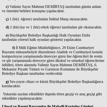
c)
Valimiz Sayın Mahmut DEMİRTAŞ tarafından günün anlam
ve önemini belirten konuşma yapılacaktır.
ç)
1 (bir) öğrenci tarafından İstiklal Marşı okunacaktır.
d)
1 (bir) kız ve 1 (bir) erkek öğrenci tarafından şiir okunacaktır.
e)
Büyükşehir Belediye Başkanlığı Halk Oyunları Ekibi
tarafından yöresel halk oyunları gösterisi yapılacaktır.
f)
İl Milli Eğitim Müdürlüğünce, 29 Ekim Cumhuriyet
Bayramı münasebetiyle düzenlenen Atatürk ve Cumhuriyet konulu
kompozisyon yarışmasında dereceye giren lise öğrencileri ile resim
ve şiir yarışmasında dereceye giren ilkokul ve ortaokul öğrencilerine
ödülleri, tören alanında Valimiz Sayın Mahmut DEMİRTAŞ, 6.
Mekanize Piyade Tümen ve Garnizon Komutanı ile Büyükşehir
Belediye Başkanı tarafından verilecektir.
g)
Ses-yayın cihazı ve kürsü Büyükşehir Belediye Başkanlığınca
kurulacaktır.
Yukarıda sayılan etkinlikler dışında tören geçişi ve araç geçişi gibi
etkinlikler yapılmayacaktır.
Ulusal ve Resmi Bayramlar ile Mahalli Kurtuluş Günleri,