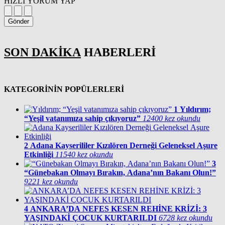
HIZLI YORUM YAP
Gönder
SON DAKİKA
HABERLERİ
KATEGORİNİN POPÜLERLERİ
1
Yıldırım;
“Yeşil vatanımıza sahip çıkıyoruz”
12400 kez okundu
2
Adana Kayserililer Kızılören Derneği Geleneksel Aşure
Etkinliği
11540 kez okundu
3
“Günebakan Olmayı Bırakın, Adana’nın Bakanı Olun!”
9221 kez okundu
4
ANKARA’DA NEFES KESEN REHİNE KRİZİ: 3
YAŞINDAKİ ÇOCUK KURTARILDI
6728 kez okundu