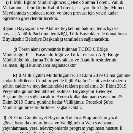
ı)
İl Milli Eğitim Müdürlüğünce; Çelenk Sunma Töreni, Valilik
Makamında Tebriklerin Kabul Töreni, İstasyon önü Uğur Mumcu
Meydanında yapılacak tören ve tören provası için yeteri kadar
öğretmen görevlendirilecektir.
i)
Şanlı Bayrağımız ve Atatürk heykelinin bakımı, temizliği ve
boyası; Atatürk Parkı’nın temizliği, Türk Bayrakları ile donatılması
Büyükşehir Belediye Başkanlığı tarafından sağlanacaktır.
j)
Tören alanı çevresinde bulunan TCDD 6.Bölge
Müdürlüğü, PTT Başmüdürlüğü ve Türk Telekom A.Ş. Bölge
Müdürlüğü binalarına Türk bayrakları ve Atatürk resimlerinin
asılması, ilgili kurumlarca sağlanacaktır.
k)
İl Milli Eğitim Müdürlüğünce; 18 Ekim 2019 Cuma gününe
kadar bildirilecek Cumhuriyet ile ilgili Atatürk’ e ait veciz sözlerin
şehrin cadde ve meydanlarındaki reklam panolarına 24 Ekim 2019
Perşembe gününden itibaren asılması Büyükşehir Belediye
Başkanlığınca sağlanacaktır. Ayrıca kullanılan pano sayısının 25
Ekim 2019 Cuma gününe kadar Valiliğimiz Protokol Şube
Müdürlüğümüze bildirilmesi sağlanacaktır.
l)
29 Ekim Cumhuriyet Bayramı Kutlama Programı’nın yazılı –
görsel basında duyurulması ve Valiliğimizin Web sayfasında
yayınlanması, yerel televizyonlarda program yapılması hususu İl