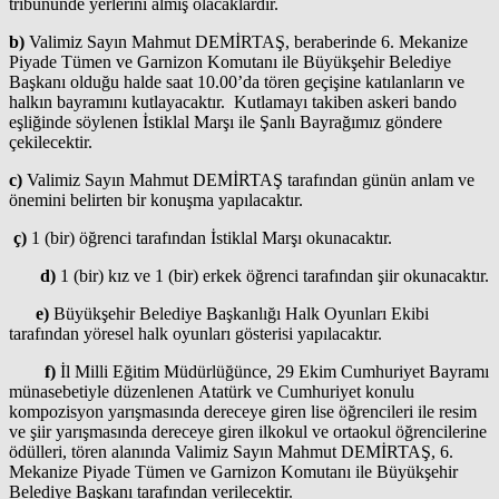
tribününde yerlerini almış olacaklardır.
b)
Valimiz Sayın Mahmut DEMİRTAŞ, beraberinde 6. Mekanize
Piyade Tümen ve Garnizon Komutanı ile Büyükşehir Belediye
Başkanı olduğu halde saat 10.00’da tören geçişine katılanların ve
halkın bayramını kutlayacaktır. Kutlamayı takiben askeri bando
eşliğinde söylenen İstiklal Marşı ile Şanlı Bayrağımız göndere
çekilecektir.
c)
Valimiz Sayın Mahmut DEMİRTAŞ tarafından günün anlam ve
önemini belirten bir konuşma yapılacaktır.
ç)
1 (bir) öğrenci tarafından İstiklal Marşı okunacaktır.
d)
1 (bir) kız ve 1 (bir) erkek öğrenci tarafından şiir okunacaktır.
e)
Büyükşehir Belediye Başkanlığı Halk Oyunları Ekibi
tarafından yöresel halk oyunları gösterisi yapılacaktır.
f)
İl Milli Eğitim Müdürlüğünce, 29 Ekim Cumhuriyet Bayramı
münasebetiyle düzenlenen Atatürk ve Cumhuriyet konulu
kompozisyon yarışmasında dereceye giren lise öğrencileri ile resim
ve şiir yarışmasında dereceye giren ilkokul ve ortaokul öğrencilerine
ödülleri, tören alanında Valimiz Sayın Mahmut DEMİRTAŞ, 6.
Mekanize Piyade Tümen ve Garnizon Komutanı ile Büyükşehir
Belediye Başkanı tarafından verilecektir.