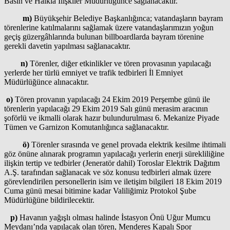
Basın ve Halkla İlişkiler Müdürlüğünce sağlanacaktır.
m)
Büyükşehir Belediye Başkanlığınca; vatandaşların bayram
törenlerine katılmalarını sağlamak üzere vatandaşlarımızın yoğun
geçiş güzergâhlarında bulunan billboardlarda bayram törenine
gerekli davetin yapılması sağlanacaktır.
n)
Törenler, diğer etkinlikler ve tören provasının yapılacağı
yerlerde her türlü emniyet ve trafik tedbirleri İl Emniyet
Müdürlüğünce alınacaktır.
o)
Tören provanın yapılacağı 24 Ekim 2019 Perşembe günü ile
törenlerin yapılacağı 29 Ekim 2019 Salı günü merasim aracının
şoförlü ve ikmalli olarak hazır bulundurulması 6. Mekanize Piyade
Tümen ve Garnizon Komutanlığınca sağlanacaktır.
ö)
Törenler sırasında ve genel provada elektrik kesilme ihtimali
göz önüne alınarak programın yapılacağı yerlerin enerji sürekliliğine
ilişkin tertip ve tedbirler (Jeneratör dahil) Toroslar Elektrik Dağıtım
A.Ş. tarafından sağlanacak ve söz konusu tedbirleri almak üzere
görevlendirilen personellerin isim ve iletişim bilgileri 18 Ekim 2019
Cuma günü mesai bitimine kadar Valiliğimiz Protokol Şube
Müdürlüğüne bildirilecektir.
p)
Havanın yağışlı olması halinde İstasyon Önü Uğur Mumcu
Meydanı’nda yapılacak olan tören, Menderes Kapalı Spor