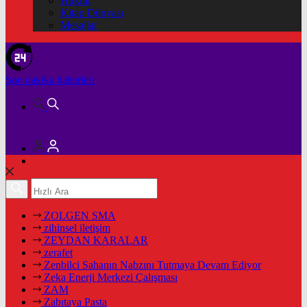
Hukuk
Kitap Dünyası
Mesajlar
Son dakika
haberleri
ZOLGEN SMA
zihinsel iletişim
ZEYDAN KARALAR
zerafet
Zenbilci Sahanın Nabzını Tutmaya Devam Ediyor
Zeka Enerji Merkezi Çalışması
ZAM
Zabıtaya Pasta