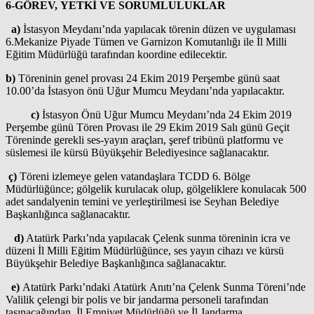
6-GÖREV, YETKİ VE SORUMLULUKLAR
a)
İstasyon Meydanı’nda yapılacak törenin düzen ve uygulaması
6.Mekanize Piyade Tümen ve Garnizon Komutanlığı ile İl Milli
Eğitim Müdürlüğü tarafından koordine edilecektir.
b)
Töreninin genel provası 24 Ekim 2019 Perşembe günü saat
10.00’da İstasyon önü Uğur Mumcu Meydanı’nda yapılacaktır.
c)
İstasyon Önü Uğur Mumcu Meydanı’nda 24 Ekim 2019
Perşembe günü Tören Provası ile 29 Ekim 2019 Salı günü Geçit
Töreninde gerekli ses-yayın araçları, şeref tribünü platformu ve
süslemesi ile kürsü Büyükşehir Belediyesince sağlanacaktır.
ç)
Töreni izlemeye gelen vatandaşlara TCDD 6. Bölge
Müdürlüğünce; gölgelik kurulacak olup, gölgeliklere konulacak 500
adet sandalyenin temini ve yerleştirilmesi ise Seyhan Belediye
Başkanlığınca sağlanacaktır.
d)
Atatürk Parkı’nda yapılacak Çelenk sunma töreninin icra ve
düzeni İl Milli Eğitim Müdürlüğünce, ses yayın cihazı ve kürsü
Büyükşehir Belediye Başkanlığınca sağlanacaktır.
e)
Atatürk Parkı’ndaki Atatürk Anıtı’na Çelenk Sunma Töreni’nde
Valilik çelengi bir polis ve bir jandarma personeli tarafından
taşınacağından, İl Emniyet Müdürlüğü ve İl Jandarma