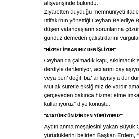
alışverişinde bulundu.
Ziyaretten duyduğu memnuniyeti ifade
İttifakı’nın yönettiği Ceyhan Belediye
düşen vatandaşların sorunlarına çözüm
gündüz demeden çalıştıklarını vurgula
“HİZMET İMKANIMIZ GENİŞLİYOR”
Ceyhan’da çalmadık kapı, sıkılmadık 
derdiyle dertleniyor, acılarını paylaşıy
veya ben’ değil ‘biz’ anlayışıyla dur 
Mutlak suretle eksiğimiz de vardır am
çerçeveden bakınca hizmet etme imkanı
kullanıyoruz” diye konuştu.
“ATATÜRK’ÜN İZİNDEN YÜRÜYORUZ”
Aydınlanma meşalesini yakan Büyük Ö
yürüdüklerini belirten Başkan Erdem, “