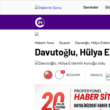
Servisler
G
Haberin Sonu
Siyaset
Davutoğlu, Hülya Erdem’
Davutoğlu, Hülya 
0
BEĞENDİM
ABONE OL