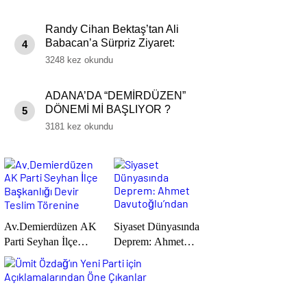
Randy Cihan Bektaş’tan Ali
Babacan’a Sürpriz Ziyaret:
4
Ezber Bozan Açıklamalar !
3248 kez okundu
ADANA’DA “DEMİRDÜZEN”
DÖNEMİ Mİ BAŞLIYOR ?
5
3181 kez okundu
Av.Demierdüzen AK
Siyaset Dünyasında
Parti Seyhan İlçe
Deprem: Ahmet
Başkanlığı Devir
Davutoğlu’ndan Flaş
Teslim Törenine
Karar
Katıldık.