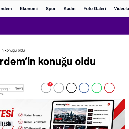
ündem
Ekonomi
Spor
Kadın
Foto Galeri
Videola
in konuğu oldu
Erdem’in konuğu oldu
0
News