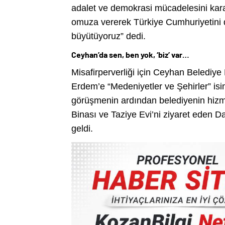
adalet ve demokrasi mücadelesini kararl
omuza vererek Türkiye Cumhuriyetini 
büyütüyoruz” dedi.
Ceyhan’d
a sen, ben yok, ‘biz’ var…
Misafirperverliği için Ceyhan Belediy
Erdem’e “Medeniyetler ve Şehirler” isim
görüşmenin ardından belediyenin hiz
Binası ve Taziye Evi’ni ziyaret eden 
geldi.