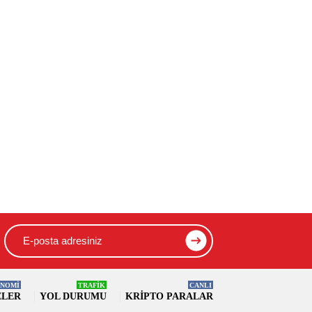
NOMİ
TRAFİK
CANLI
ELER
YOL DURUMU
KRIPTO PARALAR