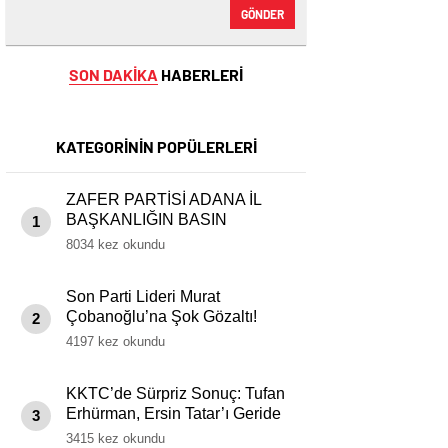
GÖNDER
SON DAKİKA
HABERLERİ
KATEGORİNİN POPÜLERLERİ
ZAFER PARTİSİ ADANA İL
BAŞKANLIĞIN BASIN
1
AÇIKLAMASI
8034 kez okundu
Son Parti Lideri Murat
Çobanoğlu’na Şok Gözaltı!
2
Soruşturma Başlatıldı
4197 kez okundu
KKTC’de Sürpriz Sonuç: Tufan
Erhürman, Ersin Tatar’ı Geride
3
Bıraktı
3415 kez okundu