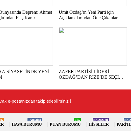
 Dünyasında Deprem: Ahmet
Ümit Özdağ’ın Yeni Parti için
lu’ndan Flaş Karar
Açıklamalarından Öne Çıkanlar
A SİYASETİNDE YENİ
ZAFER PARTİSİ LİDERİ
M
ÖZDAĞ’DAN RİZE’DE SEÇİM
VE GEÇİM ÇIKIŞI: “DEVLET
PARTİLEŞTİ!”
rak e-postanızdan takip edebilirsiniz !
ÜK
TAHMİNİ
LİG
EKONOMİ
EKO
ER
HAVA DURUMU
PUAN DURUMU
HISSELER
PARIT