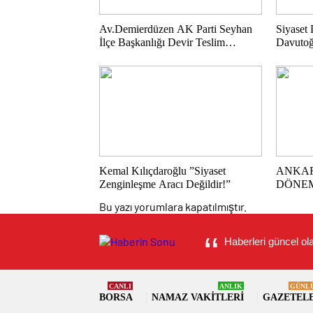
Av.Demierdüzen AK Parti Seyhan
Siyaset
İlçe Başkanlığı Devir Teslim
Davutoğ
Törenine Katıldık.
Kemal Kılıçdaroğlu ”Siyaset
ANKAR
Zenginleşme Aracı Değildir!”
DÖNE
Bu yazı yorumlara kapatılmıştır.
Haberleri güncel ola
CANLI
ANLIK
GÜNL
BORSA
NAMAZ VAKITLERI
GAZETEL