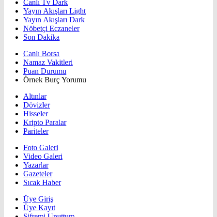
Canlı Tv Dark
Yayın Akışları Light
Yayın Akışları Dark
Nöbetçi Eczaneler
Son Dakika
Canlı Borsa
Namaz Vakitleri
Puan Durumu
Örnek Burç Yorumu
Altınlar
Dövizler
Hisseler
Kripto Paralar
Pariteler
Foto Galeri
Video Galeri
Yazarlar
Gazeteler
Sıcak Haber
Üye Giriş
Üye Kayıt
Şifremi Unuttum