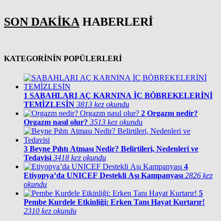
SON DAKİKA
HABERLERİ
KATEGORİNİN POPÜLERLERİ
1
SABAHLARI AÇ KARNINA İÇ BÖBREKELERİNİ
TEMİZLESİN
3813 kez okundu
2
Orgazm nedir?
Orgazm nasıl olur?
3513 kez okundu
3
Beyne Pıhtı Atması Nedir? Belirtileri, Nedenleri ve
Tedavisi
3418 kez okundu
4
Etiyopya’da UNICEF Destekli Aşı Kampanyası
2826 kez
okundu
5
Pembe Kurdele Etkinliği: Erken Tanı Hayat Kurtarır!
2310 kez okundu