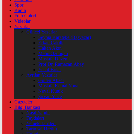
Spor
Kadın
Foto Galeri
Videolar
Yazarlar
Güncel Yazarlar
Şeyma Karateke (Başyazar)
Erkan Çakıllı
Hakan Akın
Metin Özdoğan
Mustafa Düzenli
Prof Dr. Ramazan Abay
Yusuf Bolat
Ayrılan Yazarlar
Gülten Abacı
Mustafa Kemal Yonat
Neval Kütük
Şirvan Yüce
Gazeteler
Bilgi Bankası
Nasıl Yapılır
Faydaları
Yemek Tarifleri
Tarımsal Üretim