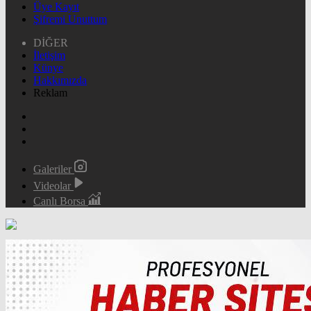
Üye Kayıt
Şifremi Unuttum
DİĞER
İletişim
Künye
Hakkımızda
Reklam
Galeriler
Videolar
Canlı Borsa