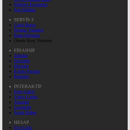
Nöbetçi Eczaneler
Son Dakika
SERVİS 3
Canlı Borsa
Namaz Vakitleri
Puan Durumu
Örnek Burç Yorumu
FİNANSİF
Altınlar
Dövizler
Hisseler
Kripto Paralar
Pariteler
İNTERAKTİF
Foto Galeri
Video Galeri
Yazarlar
Gazeteler
Sıcak Haber
HESAP
Üye Giriş