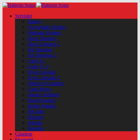
Servisler
Künye
Vizyondaki Filmler
Haftanin Filmleri
Hava Durumu
Hava Durumu 2
Yol Durumu
Yol Durumu 2
Canlı Tv
Canlı Tv 2
Yayın Akışları
Yayın Akışları 2
Nöbetçi Eczaneler
Canlı Borsa
Namaz Vakitleri
Puan Durumu
Kripto Paralar
Dövizler
Hisseler
Altınlar
Pariteler
Gündem
Ekonomi