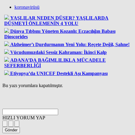
koronavirüsü
YAŞLILAR NEDEN DÜŞER? YAŞLILARDA
DÜŞMEYİ ÖNLEMENİN 4 YOLU
Dünya Tıbbını Yöneten Kozanlı: Eczacılığın Babası
Dioscorides
Alzheimer’ı Durdurmanın Yeni Yolu: Reçete Değil, Sahne!
Vücudumuzdaki Sessiz Kahraman: İkinci Kalp
ADANA’DA BAĞIMLILIKLA MÜCADELE
SEFERBERLİĞİ
Etiyopya’da UNICEF Destekli Aşı Kampanyası
Bu yazı yorumlara kapatılmıştır.
HIZLI YORUM YAP
Gönder