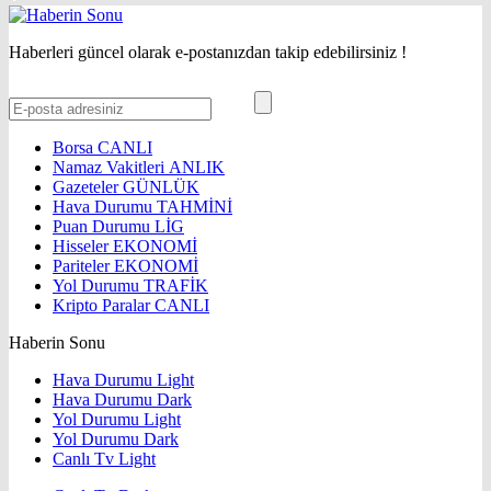
Haberleri güncel olarak e-postanızdan takip edebilirsiniz !
Borsa
CANLI
Namaz Vakitleri
ANLIK
Gazeteler
GÜNLÜK
Hava Durumu
TAHMİNİ
Puan Durumu
LİG
Hisseler
EKONOMİ
Pariteler
EKONOMİ
Yol Durumu
TRAFİK
Kripto Paralar
CANLI
Haberin Sonu
Hava Durumu Light
Hava Durumu Dark
Yol Durumu Light
Yol Durumu Dark
Canlı Tv Light