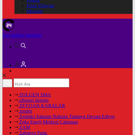
Hukuk
Kitap Dünyası
Mesajlar
Son dakika
haberleri
ZOLGEN SMA
zihinsel iletişim
ZEYDAN KARALAR
zerafet
Zenbilci Sahanın Nabzını Tutmaya Devam Ediyor
Zeka Enerji Merkezi Çalışması
ZAM
Zabıtaya Pasta