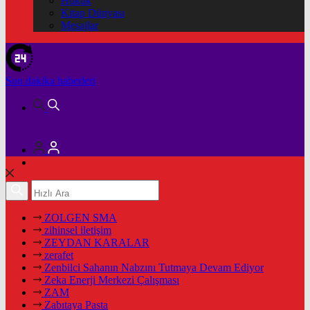
Hukuk
Kitap Dünyası
Mesajlar
Son dakika
haberleri
ZOLGEN SMA
zihinsel iletişim
ZEYDAN KARALAR
zerafet
Zenbilci Sahanın Nabzını Tutmaya Devam Ediyor
Zeka Enerji Merkezi Çalışması
ZAM
Zabıtaya Pasta