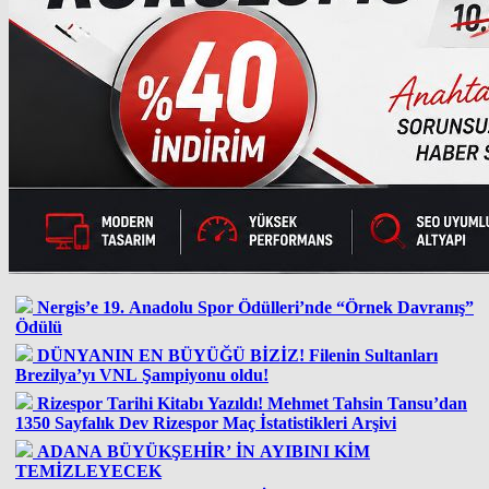
Nergis’e 19. Anadolu Spor Ödülleri’nde “Örnek Davranış”
Ödülü
DÜNYANIN EN BÜYÜĞÜ BİZİZ! Filenin Sultanları
Brezilya’yı VNL Şampiyonu oldu!
Rizespor Tarihi Kitabı Yazıldı! Mehmet Tahsin Tansu’dan
1350 Sayfalık Dev Rizespor Maç İstatistikleri Arşivi
ADANA BÜYÜKŞEHİR’ İN AYIBINI KİM
TEMİZLEYECEK