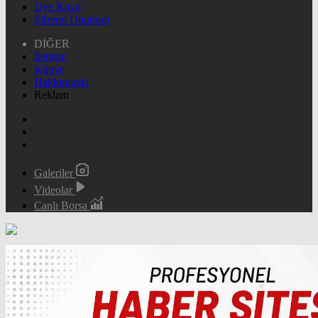
Üye Kayıt
Şifremi Unuttum
DİĞER
İletişim
Künye
Hakkımızda
Reklam
Galeriler
Videolar
Canlı Borsa