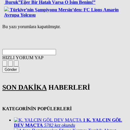
Buruk”Eğer Bir Hatalı Varsa O İsim Benim!”
Türkiye’nin Şampiyonu Mersin’den: FC Lions Amarin
Avrupa Yolcusu
Bu yazı yorumlara kapatılmıştır.
HIZLI YORUM YAP
Gönder
SON DAKİKA
HABERLERİ
KATEGORİNİN POPÜLERLERİ
1
K. YALÇIN GÖL
DEV MAÇTA
5782 kez okundu