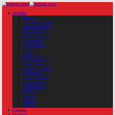
Servisler
Künye
Vizyondaki Filmler
Haftanin Filmleri
Hava Durumu
Hava Durumu 2
Yol Durumu
Yol Durumu 2
Canlı Tv
Canlı Tv 2
Yayın Akışları
Yayın Akışları 2
Nöbetçi Eczaneler
Canlı Borsa
Namaz Vakitleri
Puan Durumu
Kripto Paralar
Dövizler
Hisseler
Altınlar
Pariteler
Gündem
Ekonomi