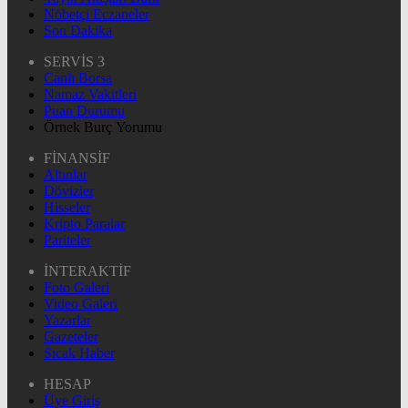
Nöbetçi Eczaneler
Son Dakika
SERVİS 3
Canlı Borsa
Namaz Vakitleri
Puan Durumu
Örnek Burç Yorumu
FİNANSİF
Altınlar
Dövizler
Hisseler
Kripto Paralar
Pariteler
İNTERAKTİF
Foto Galeri
Video Galeri
Yazarlar
Gazeteler
Sıcak Haber
HESAP
Üye Giriş