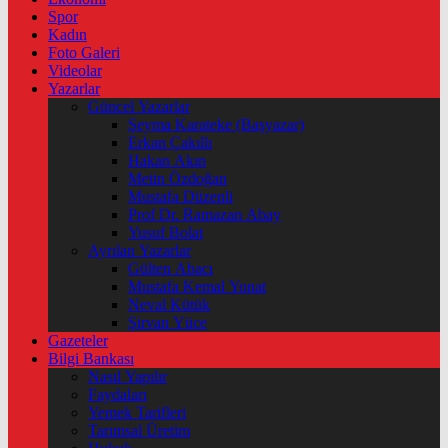
Spor
Kadın
Foto Galeri
Videolar
Yazarlar
Güncel Yazarlar
Şeyma Karateke (Başyazar)
Erkan Çakıllı
Hakan Akın
Metin Özdoğan
Mustafa Düzenli
Prof Dr. Ramazan Abay
Yusuf Bolat
Ayrılan Yazarlar
Gülten Abacı
Mustafa Kemal Yonat
Neval Kütük
Şirvan Yüce
Gazeteler
Bilgi Bankası
Nasıl Yapılır
Faydaları
Yemek Tarifleri
Tarımsal Üretim