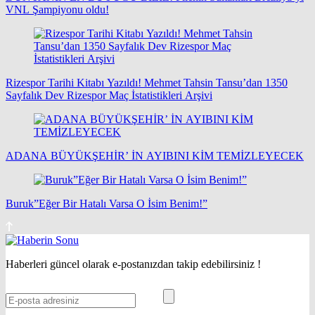
VNL Şampiyonu oldu!
Rizespor Tarihi Kitabı Yazıldı! Mehmet Tahsin Tansu’dan 1350
Sayfalık Dev Rizespor Maç İstatistikleri Arşivi
ADANA BÜYÜKŞEHİR’ İN AYIBINI KİM TEMİZLEYECEK
Buruk”Eğer Bir Hatalı Varsa O İsim Benim!”
Haberleri güncel olarak e-postanızdan takip edebilirsiniz !