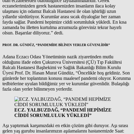
olan eczanelerden olabildiğince faydalanmalarıdır. Gerek
eczanelerimizden gerek hastanenizden insanların ilaca kolay
ulaşması için odamız Balcalı Hastanesi ile olan işbirliği uzun
yıllardır sürdürüyor. Kurumlar arası sıcak diyaloglar her zaman
fayda sağlar. Pandemi hepimize ciddi sorumluluk yükledi. En kısa
zamanda bu illetten kurtulma arzumuzla göreviniz tekrar hayırlı
olsun. Başarılar diliyoruz.” dedi.
PROF. DR. GÜNDÜZ, “PANDEMİDE BİLİNEN YERLER GÜVENLİDİR”
Adana Eczacı Odası Yönetiminin nazik ziyaretinden mutlu
olduğunu ifade eden Çukurova Üniversitesi (ÇÜ) Tıp Fakültesi
Balcalı Hastanesi Başhekimi ve Sağlık Bakanlığı Bilim Kurulu
Üyesi Prof. Dr. Hasan Murat Gündüz, “Öncelikle hoş geldiniz. Son
günlerde her toplantının konusu maalesef pandemi oluyor. Korunma
tedbirlerine uyulan bildiğimiz yer ve kurumlar güvenlidir. Bulaşılığı
fazla olan yerler bilinmeyen yerlerdir.
ECZ. YALBUZDAĞ, “PANDEMİ HEPİMİZE
CİDDİ SORUMLULUK YÜKLEDİ”
Aşı yaptırmak karşımızdaki en etkin çözüm gibi duruyor. Aşı sırası
gelen yaş gurubu insanlarımızın aşılamalarını hastanemizde Saat: