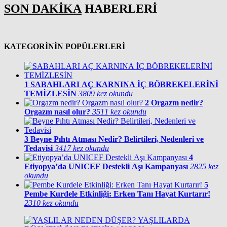
SON DAKİKA
HABERLERİ
KATEGORİNİN POPÜLERLERİ
1
SABAHLARI AÇ KARNINA İÇ BÖBREKELERİNİ
TEMİZLESİN
3809 kez okundu
2
Orgazm nedir?
Orgazm nasıl olur?
3511 kez okundu
3
Beyne Pıhtı Atması Nedir? Belirtileri, Nedenleri ve
Tedavisi
3417 kez okundu
4
Etiyopya’da UNICEF Destekli Aşı Kampanyası
2825 kez
okundu
5
Pembe Kurdele Etkinliği: Erken Tanı Hayat Kurtarır!
2310 kez okundu