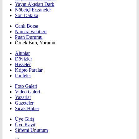
Yayın Akışları Dark
Nöbetçi Eczaneler
Son Dakika
Canlı Borsa
Namaz Vakitleri
Puan Durumu
Örnek Burç Yorumu
Altınlar
Dövizler
Hisseler
Kripto Paralar
Pariteler
Foto Galeri
Video Galeri
Yazarlar
Gazeteler
Sıcak Haber
Üye Giriş
Üye Kayıt
Şifremi Unuttum