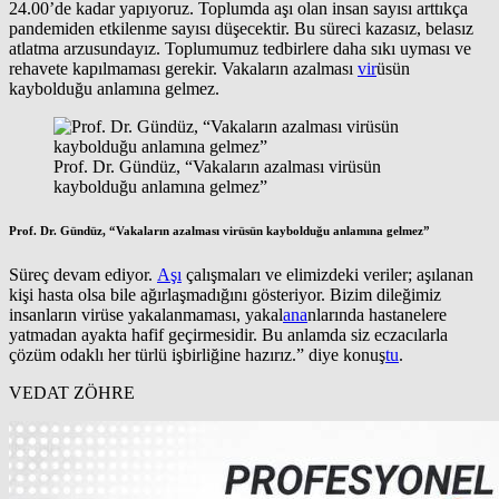
24.00’de kadar yapıyoruz. Toplumda aşı olan insan sayısı arttıkça
pandemiden etkilenme sayısı düşecektir. Bu süreci kazasız, belasız
atlatma arzusundayız. Toplumumuz tedbirlere daha sıkı uyması ve
rehavete kapılmaması gerekir. Vakaların azalması
vir
üsün
kaybolduğu anlamına gelmez.
Prof. Dr. Gündüz, “Vakaların azalması virüsün
kaybolduğu anlamına gelmez”
Prof. Dr. Gündüz, “Vakaların azalması virüsün kaybolduğu anlamına gelmez”
Süreç devam ediyor.
Aşı
çalışmaları ve elimizdeki veriler; aşılanan
kişi hasta olsa bile ağırlaşmadığını gösteriyor. Bizim dileğimiz
insanların virüse yakalanmaması, yakal
ana
nlarında hastanelere
yatmadan ayakta hafif geçirmesidir. Bu anlamda siz eczacılarla
çözüm odaklı her türlü işbirliğine hazırız.” diye konuş
tu
.
VEDAT ZÖHRE