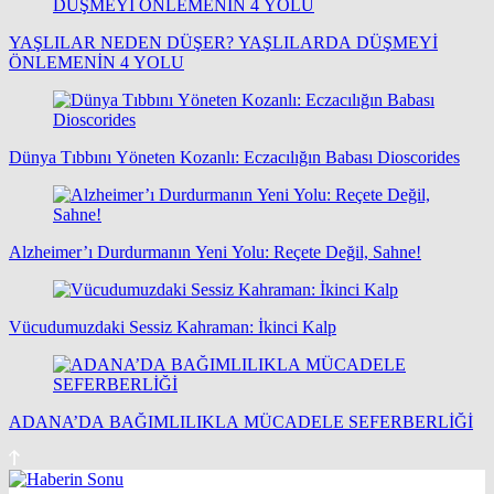
YAŞLILAR NEDEN DÜŞER? YAŞLILARDA DÜŞMEYİ
ÖNLEMENİN 4 YOLU
Dünya Tıbbını Yöneten Kozanlı: Eczacılığın Babası Dioscorides
Alzheimer’ı Durdurmanın Yeni Yolu: Reçete Değil, Sahne!
Vücudumuzdaki Sessiz Kahraman: İkinci Kalp
ADANA’DA BAĞIMLILIKLA MÜCADELE SEFERBERLİĞİ