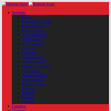
Servisler
Künye
Vizyondaki Filmler
Haftanin Filmleri
Hava Durumu
Hava Durumu 2
Yol Durumu
Yol Durumu 2
Canlı Tv
Canlı Tv 2
Yayın Akışları
Yayın Akışları 2
Nöbetçi Eczaneler
Canlı Borsa
Namaz Vakitleri
Puan Durumu
Kripto Paralar
Dövizler
Hisseler
Altınlar
Pariteler
Gündem
Ekonomi