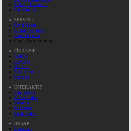
Nöbetçi Eczaneler
Son Dakika
SERVİS 3
Canlı Borsa
Namaz Vakitleri
Puan Durumu
Örnek Burç Yorumu
FİNANSİF
Altınlar
Dövizler
Hisseler
Kripto Paralar
Pariteler
İNTERAKTİF
Foto Galeri
Video Galeri
Yazarlar
Gazeteler
Sıcak Haber
HESAP
Üye Giriş