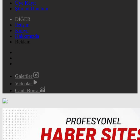
Üye Kayıt
Şifremi Unuttum
DİĞER
İletişim
Künye
Hakkımızda
Reklam
Galeriler
Videolar
Canlı Borsa