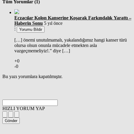
Tüm Yorumlar (1)
Eczacılar Kolon Kanserine Koşarak Farkındalık Yarattı –
Haberin Sonu
5 yıl önce
Yorumu Bildir
[…] önemi unutulmamalı, yakalandığımız hangi kanser türü
olursa olsun onunla mücadele etmekten asla
vazgeçmemeliyiz!.” diye […]
+0
-0
Bu yazı yorumlara kapatılmıştır.
HIZLI YORUM YAP
Gönder