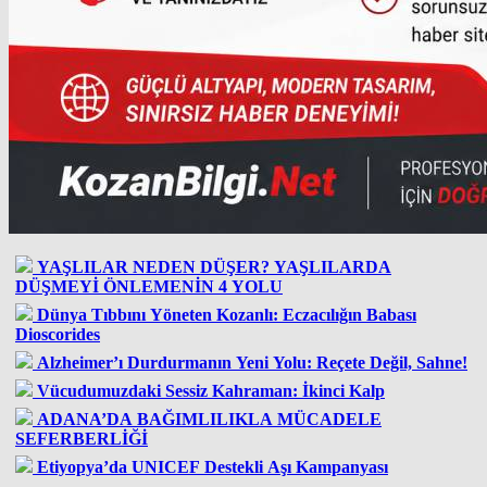
YAŞLILAR NEDEN DÜŞER? YAŞLILARDA
DÜŞMEYİ ÖNLEMENİN 4 YOLU
Dünya Tıbbını Yöneten Kozanlı: Eczacılığın Babası
Dioscorides
Alzheimer’ı Durdurmanın Yeni Yolu: Reçete Değil, Sahne!
Vücudumuzdaki Sessiz Kahraman: İkinci Kalp
ADANA’DA BAĞIMLILIKLA MÜCADELE
SEFERBERLİĞİ
Etiyopya’da UNICEF Destekli Aşı Kampanyası