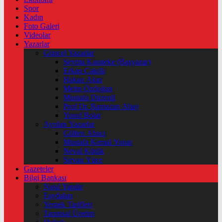
Spor
Kadın
Foto Galeri
Videolar
Yazarlar
Güncel Yazarlar
Şeyma Karateke (Başyazar)
Erkan Çakıllı
Hakan Akın
Metin Özdoğan
Mustafa Düzenli
Prof Dr. Ramazan Abay
Yusuf Bolat
Ayrılan Yazarlar
Gülten Abacı
Mustafa Kemal Yonat
Neval Kütük
Şirvan Yüce
Gazeteler
Bilgi Bankası
Nasıl Yapılır
Faydaları
Yemek Tarifleri
Tarımsal Üretim