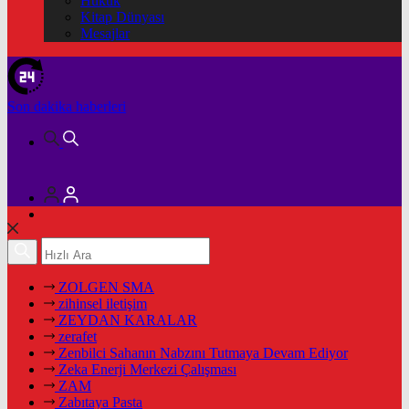
Hukuk
Kitap Dünyası
Mesajlar
Son dakika
haberleri
ZOLGEN SMA
zihinsel iletişim
ZEYDAN KARALAR
zerafet
Zenbilci Sahanın Nabzını Tutmaya Devam Ediyor
Zeka Enerji Merkezi Çalışması
ZAM
Zabıtaya Pasta