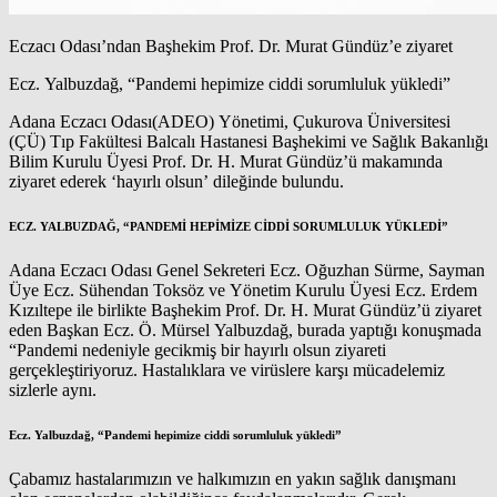
Eczacı Odası’ndan Başhekim Prof. Dr. Murat Gündüz’e ziyaret
Ecz. Yalbuzdağ, “Pandemi hepimize ciddi sorumluluk yükledi”
Adana Eczacı Odası(ADEO) Yönetimi, Çukurova Üniversitesi
(ÇÜ) Tıp Fakültesi Balcalı Hastanesi Başhekimi ve Sağlık Bakanlığı
Bilim Kurulu Üyesi Prof. Dr. H. Murat Gündüz’ü makamında
ziyaret ederek ‘hayırlı olsun’ dileğinde bulundu.
ECZ. YALBUZDAĞ, “PANDEMİ HEPİMİZE CİDDİ SORUMLULUK YÜKLEDİ”
Adana Eczacı Odası Genel Sekreteri Ecz. Oğuzhan Sürme, Sayman
Üye Ecz. Sühendan Toksöz ve Yönetim Kurulu Üyesi Ecz. Erdem
Kızıltepe ile birlikte Başhekim Prof. Dr. H. Murat Gündüz’ü ziyaret
eden Başkan Ecz. Ö. Mürsel Yalbuzdağ, burada yaptığı konuşmada
“Pandemi nedeniyle gecikmiş bir hayırlı olsun ziyareti
gerçekleştiriyoruz. Hastalıklara ve virüslere karşı mücadelemiz
sizlerle aynı.
Ecz. Yalbuzdağ, “Pandemi hepimize ciddi sorumluluk yükledi”
Çabamız hastalarımızın ve halkımızın en yakın sağlık danışmanı