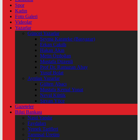
Spor
Kadın
Foto Galeri
Videolar
Yazarlar
Güncel Yazarlar
Şeyma Karateke (Başyazar)
Erkan Çakıllı
Hakan Akın
Metin Özdoğan
Mustafa Düzenli
Prof Dr. Ramazan Abay
Yusuf Bolat
Ayrılan Yazarlar
Gülten Abacı
Mustafa Kemal Yonat
Neval Kütük
Şirvan Yüce
Gazeteler
Bilgi Bankası
Nasıl Yapılır
Faydaları
Yemek Tarifleri
Tarımsal Üretim