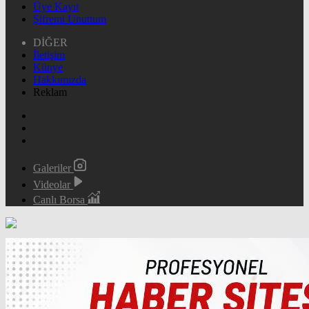
Üye Kayıt
Şifremi Unuttum
DİĞER
İletişim
Künye
Hakkımızda
Reklam
Galeriler
Videolar
Canlı Borsa