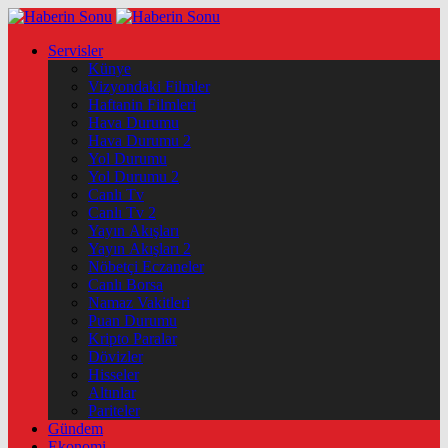
Servisler
Künye
Vizyondaki Filmler
Haftanin Filmleri
Hava Durumu
Hava Durumu 2
Yol Durumu
Yol Durumu 2
Canlı Tv
Canlı Tv 2
Yayın Akışları
Yayın Akışları 2
Nöbetçi Eczaneler
Canlı Borsa
Namaz Vakitleri
Puan Durumu
Kripto Paralar
Dövizler
Hisseler
Altınlar
Pariteler
Gündem
Ekonomi