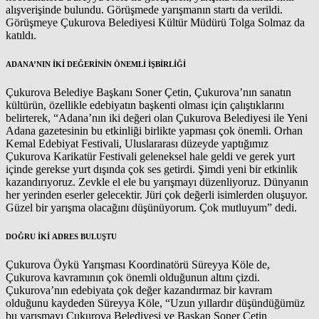
alışverişinde bulundu. Görüşmede yarışmanın startı da verildi.
Görüşmeye Çukurova Belediyesi Kültür Müdürü Tolga Solmaz da
katıldı.
ADANA’NIN İKİ DEĞERİNİN ÖNEMLİ İŞBİRLİĞİ
Çukurova Belediye Başkanı Soner Çetin, Çukurova’nın sanatın
kültürün, özellikle edebiyatın başkenti olması için çalıştıklarını
belirterek, “Adana’nın iki değeri olan Çukurova Belediyesi ile Yeni
Adana gazetesinin bu etkinliği birlikte yapması çok önemli. Orhan
Kemal Edebiyat Festivali, Uluslararası düzeyde yaptığımız
Çukurova Karikatür Festivali geleneksel hale geldi ve gerek yurt
içinde gerekse yurt dışında çok ses getirdi. Şimdi yeni bir etkinlik
kazandırıyoruz. Zevkle el ele bu yarışmayı düzenliyoruz. Dünyanın
her yerinden eserler gelecektir. Jüri çok değerli isimlerden oluşuyor.
Güzel bir yarışma olacağını düşünüyorum. Çok mutluyum” dedi.
DOĞRU İKİ ADRES BULUŞTU
Çukurova Öykü Yarışması Koordinatörü Süreyya Köle de,
Çukurova kavramının çok önemli olduğunun altını çizdi.
Çukurova’nın edebiyata çok değer kazandırmaz bir kavram
olduğunu kaydeden Süreyya Köle, “Uzun yıllardır düşündüğümüz
bu yarışmayı Çukurova Belediyesi ve Başkan Soner Çetin