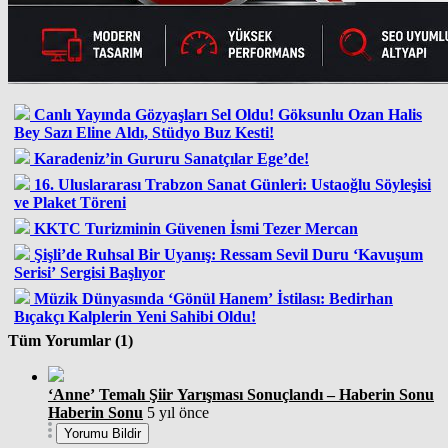
Canlı Yayında Gözyaşları Sel Oldu! Göksunlu Ozan Halis
Bey Sazı Eline Aldı, Stüdyo Buz Kesti!
Karadeniz’in Gururu Sanatçılar Ege’de!
16. Uluslararası Trabzon Sanat Günleri: Ustaoğlu Söyleşisi
ve Plaket Töreni
KKTC Turizminin Güvenen İsmi Tezer Mercan
Şişli’de Ruhsal Bir Uyanış: Ressam Sevil Duru ‘Kavuşum
Serisi’ Sergisi Başlıyor
Müzik Dünyasında ‘Gönül Hanem’ İstilası: Bedirhan
Bıçakçı Kalplerin Yeni Sahibi Oldu!
Tüm Yorumlar (1)
‘Anne’ Temalı Şiir Yarışması Sonuçlandı – Haberin Sonu
Haberin Sonu
5 yıl önce
Yorumu Bildir