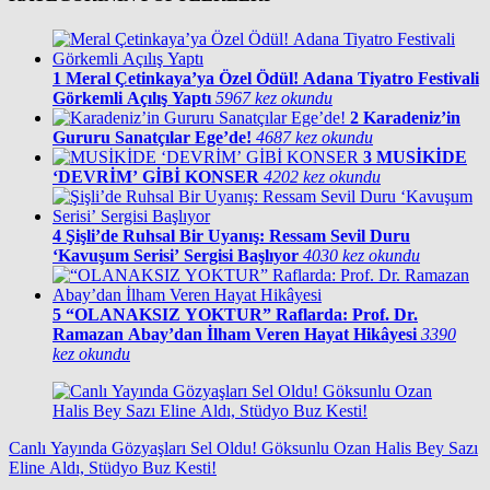
1
Meral Çetinkaya’ya Özel Ödül! Adana Tiyatro Festivali
Görkemli Açılış Yaptı
5967 kez okundu
2
Karadeniz’in
Gururu Sanatçılar Ege’de!
4687 kez okundu
3
MUSİKİDE
‘DEVRİM’ GİBİ KONSER
4202 kez okundu
4
Şişli’de Ruhsal Bir Uyanış: Ressam Sevil Duru
‘Kavuşum Serisi’ Sergisi Başlıyor
4030 kez okundu
5
“OLANAKSIZ YOKTUR” Raflarda: Prof. Dr.
Ramazan Abay’dan İlham Veren Hayat Hikâyesi
3390
kez okundu
Canlı Yayında Gözyaşları Sel Oldu! Göksunlu Ozan Halis Bey Sazı
Eline Aldı, Stüdyo Buz Kesti!