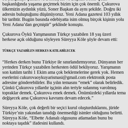
başkanlığında yaşama geçirmek bizim için çok önemli. Çukurova
ülkemizin aydınlık yüzü, Soner Başkan da aynı şekilde. Doğru iki
adresin buluştuğunu düşünüyoruz. Yeni Adana gazetesi 103 yıllık
bir tarihtir. Bugün basında edebiyatta isim olmuş birçok kişinin yolu
Yeni Adana’dan geçmiştir” şeklinde konuştu.
Çukurova Öykü Yarışmasının Türkçe yazabilen 18 yaş üzeri
herkese açık olduğunu söyleyen Süreyya Köle şöyle devam etti:
TÜRKÇE YAZABİLEN HERKES KATILABİLECEK
“Herkes derken bunu Türkiye ile sınırlandırmıyoruz. Dünyanın her
yerinden Türkçe yazabilen herkesten ödül bekliyoruz. Yarışmanın
son katılım tarihi 1 Ekim ama çok beklemelerine gerek yok. Hemen
eserlerini cukurovaoykuyarismasi@gmail.com elektronik posta
adresine gönderebilirler. Bu yılın temasını “emek” olarak belirledik.
Çünkü Çukurova yıllardır işçinin alın teriyle sulanmış varolmuş
topraklar demek. Çukurova emek demek. Önümüzdeki yıllarda tema
değişecek ama Çukurova kavramı devam edecek.”
Süreyya Köle, çok değerli bir seçici kurul oluşturduklarını, jüride
Türkiye’nin yakından tanıdığı önemsediği isimler olduğunu belirtti.
Süreyya Köle, “Elbette Adanalı olgusunu atlamadan bunu bu
noktaya taşıdık” ifadesini kullandı.