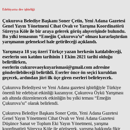
Edebiyatta dev işbirliği
Çukurova Belediye Başkanı Soner Çetin, Yeni Adana Gazetesi
Genel Yayın Yönetmeni Cihat Ovalı ve Yarışma Koordinatörü
Süreyya Köle ile bir araya gelerek görüş alışverişinde bulundu.
Bu yılki temasının “Emeğin Çukurova’sı” olması kararlaştırılan
yarışmanın geleneksel hale getirileceği açıklandı.
Yarışmaya 18 yaş üzeri Türkçe yazan herkesin katılabileceği,
eserlerin son katılım tarihinin 1 Ekim 2021 tarihi olduğu
belirtilirken,
eserlerin cukurovaoykuyarismasi@gmail.com adresine
gönderilebileceği belirtildi. Eserler önce ön seçici kuruldan
geçecek, ardından jüri ilk üçe giren eserleri belirleyecek.
Çukurova Belediyesi ve Yeni Adana gazetesi işbirliğiyle Türkiye
önemli bir edebiyat etkinliği kazanıyor. Çukurova Öykü Yarışması
adı altında düzenlenecek etkinliğin bu yılki teması “Emeğin
Çukurova’sı” olarak belirlendi.
Çukurova Belediye Başkanı Soner Çetin, Yeni Adana Gazetesi
Genel Yayın Yönetmeni Cihat Ovalı ve Yeni Adana Gazetesi
Düşünce Sanat ve Toplum Eki Yayın Yönetmeni, yarışma
koordinatörü Süreyya Köle ile görüşerek, yarışma hakkında fikir