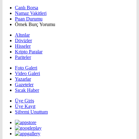
Canlı Borsa
Namaz Vakitleri
Puan Durumu
Örnek Burç Yorumu
Altınlar
Dövizler
Hisseler
Kripto Paralar
Pariteler
Foto Galeri
Video Galeri
Yazarlar
Gazeteler
Sıcak Haber
Üye Giriş
Üye Kayıt
Şifremi Unuttum