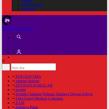
Hukuk
Kitap Dünyası
Mesajlar
Son dakika
haberleri
ZOLGEN SMA
zihinsel iletişim
ZEYDAN KARALAR
zerafet
Zenbilci Sahanın Nabzını Tutmaya Devam Ediyor
Zeka Enerji Merkezi Çalışması
ZAM
Zabıtaya Pasta