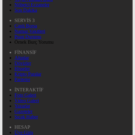
Nöbetçi Eczaneler
Son Dakika
SERVİS 3
Canlı Borsa
Namaz Vakitleri
Puan Durumu
Örnek Burç Yorumu
FİNANSİF
Altınlar
Dövizler
Hisseler
Kripto Paralar
Pariteler
İNTERAKTİF
Foto Galeri
Video Galeri
Yazarlar
Gazeteler
Sıcak Haber
HESAP
Üye Giriş