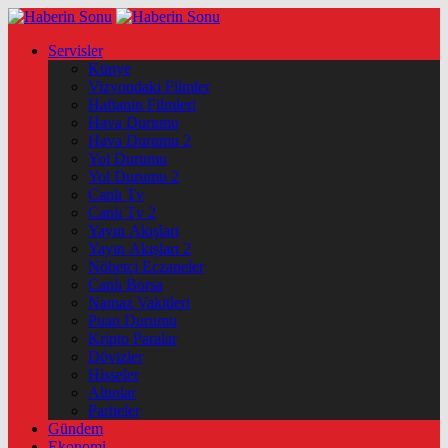
Servisler
Künye
Vizyondaki Filmler
Haftanin Filmleri
Hava Durumu
Hava Durumu 2
Yol Durumu
Yol Durumu 2
Canlı Tv
Canlı Tv 2
Yayın Akışları
Yayın Akışları 2
Nöbetçi Eczaneler
Canlı Borsa
Namaz Vakitleri
Puan Durumu
Kripto Paralar
Dövizler
Hisseler
Altınlar
Pariteler
Gündem
Ekonomi