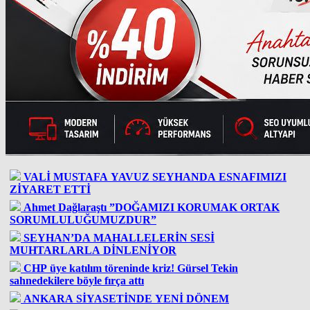
VALİ MUSTAFA YAVUZ SEYHANDA ESNAFIMIZI
ZİYARET ETTİ
Ahmet Dağlaraştı ”DOĞAMIZI KORUMAK ORTAK
SORUMLULUĞUMUZDUR”
SEYHAN’DA MAHALLELERİN SESİ
MUHTARLARLA DİNLENİYOR
CHP üye katılım töreninde kriz! Gürsel Tekin
sahnedekilere böyle fırça attı
ANKARA SİYASETİNDE YENİ DÖNEM