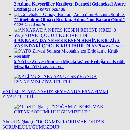
2
Adana Kayserililer Kızılören Derneği Geleneksel Aşure
Etkinliği
11549 kez okundu
3
“Günebakan Olmayı Bırakın, Adana’nın Bakanı Olun!”
9226 kez okundu
4
ANKARA’DA NEFES KESEN REHİNE KRİZİ: 3
YAŞINDAKİ ÇOCUK KURTARILDI
6738 kez okundu
5
NATO Zirvesi Sonrası Miçotakis’ten Erdoğan’a Kritik
Mesajlar
6331 kez okundu
VALİ MUSTAFA YAVUZ SEYHANDA ESNAFIMIZI
ZİYARET ETTİ
Ahmet Dağlaraştı ”DOĞAMIZI KORUMAK ORTAK
SORUMLULUĞUMUZDUR”