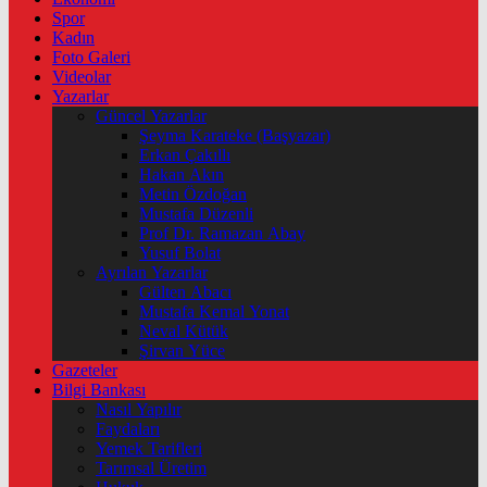
Spor
Kadın
Foto Galeri
Videolar
Yazarlar
Güncel Yazarlar
Şeyma Karateke (Başyazar)
Erkan Çakıllı
Hakan Akın
Metin Özdoğan
Mustafa Düzenli
Prof Dr. Ramazan Abay
Yusuf Bolat
Ayrılan Yazarlar
Gülten Abacı
Mustafa Kemal Yonat
Neval Kütük
Şirvan Yüce
Gazeteler
Bilgi Bankası
Nasıl Yapılır
Faydaları
Yemek Tarifleri
Tarımsal Üretim