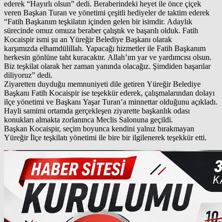
ederek “Hayırlı olsun” dedi. Beraberindeki heyet ile önce çiçek
veren Başkan Turan ve yönetimi çeşitli hediyeler de taktim ederek
“Fatih Başkanım teşkilatın içinden gelen bir isimdir. Adaylık
sürecinde omuz omuza beraber çalıştık ve başarılı olduk. Fatih
Kocaispir ismi şu an Yüreğir Belediye Başkanı olarak
karşımızda elhamdülillah. Yapacağı hizmetler ile Fatih Başkanım
herkesin gönlüne taht kuracaktır. Allah’ım yar ve yardımcısı olsun.
Biz teşkilat olarak her zaman yanında olacağız. Şimdiden başarılar
diliyoruz” dedi.
Ziyaretten duyduğu memnuniyeti dile getiren Yüreğir Belediye
Başkanı Fatih Kocaispir ise teşekkür ederek, çalışmalarından dolayı
ilçe yönetimi ve Başkanı Yaşar Turan’a minnettar olduğunu açıkladı.
Hayli samimi ortamda gerçekleşen ziyarette başkanlık odası
konukları almakta zorlanınca Meclis Salonuna geçildi.
Başkan Kocaispir, seçim boyunca kendini yalnız bırakmayan
Yüreğir İlçe teşkilatı yönetimi ile bire bir ilgilenerek teşekkür etti.