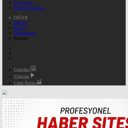
Üye Kayıt
Şifremi Unuttum
DİĞER
İletişim
Künye
Hakkımızda
Reklam
Galeriler
Videolar
Canlı Borsa