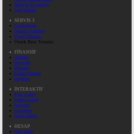
Nöbetçi Eczaneler
Son Dakika
SERVİS 3
Canlı Borsa
Namaz Vakitleri
Puan Durumu
Örnek Burç Yorumu
FİNANSİF
Altınlar
Dövizler
Hisseler
Kripto Paralar
Pariteler
İNTERAKTİF
Foto Galeri
Video Galeri
Yazarlar
Gazeteler
Sıcak Haber
HESAP
Üye Giriş