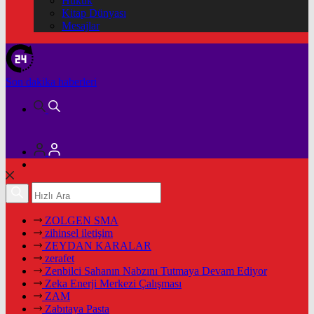
Hukuk
Kitap Dünyası
Mesajlar
Son dakika
haberleri
ZOLGEN SMA
zihinsel iletişim
ZEYDAN KARALAR
zerafet
Zenbilci Sahanın Nabzını Tutmaya Devam Ediyor
Zeka Enerji Merkezi Çalışması
ZAM
Zabıtaya Pasta