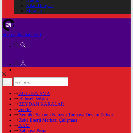
Hukuk
Kitap Dünyası
Mesajlar
Son dakika
haberleri
ZOLGEN SMA
zihinsel iletişim
ZEYDAN KARALAR
zerafet
Zenbilci Sahanın Nabzını Tutmaya Devam Ediyor
Zeka Enerji Merkezi Çalışması
ZAM
Zabıtaya Pasta