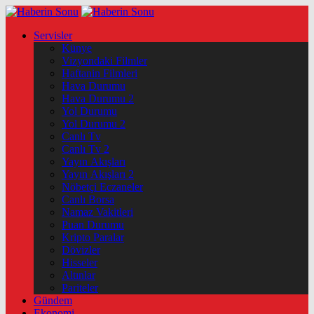
Servisler
Künye
Vizyondaki Filmler
Haftanin Filmleri
Hava Durumu
Hava Durumu 2
Yol Durumu
Yol Durumu 2
Canlı Tv
Canlı Tv 2
Yayın Akışları
Yayın Akışları 2
Nöbetçi Eczaneler
Canlı Borsa
Namaz Vakitleri
Puan Durumu
Kripto Paralar
Dövizler
Hisseler
Altınlar
Pariteler
Gündem
Ekonomi