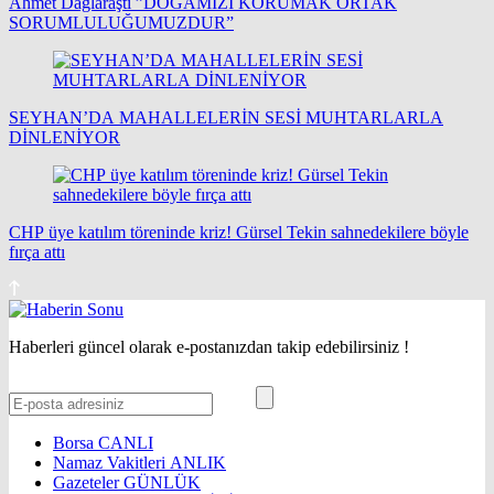
Ahmet Dağlaraştı ”DOĞAMIZI KORUMAK ORTAK
SORUMLULUĞUMUZDUR”
SEYHAN’DA MAHALLELERİN SESİ MUHTARLARLA
DİNLENİYOR
CHP üye katılım töreninde kriz! Gürsel Tekin sahnedekilere böyle
fırça attı
Haberleri güncel olarak e-postanızdan takip edebilirsiniz !
Borsa
CANLI
Namaz Vakitleri
ANLIK
Gazeteler
GÜNLÜK