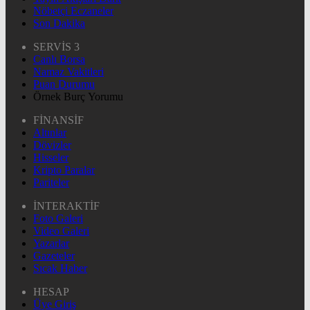
Nöbetçi Eczaneler
Son Dakika
SERVİS 3
Canlı Borsa
Namaz Vakitleri
Puan Durumu
Örnek Burç Yorumu
FİNANSİF
Altınlar
Dövizler
Hisseler
Kripto Paralar
Pariteler
İNTERAKTİF
Foto Galeri
Video Galeri
Yazarlar
Gazeteler
Sıcak Haber
HESAP
Üye Giriş