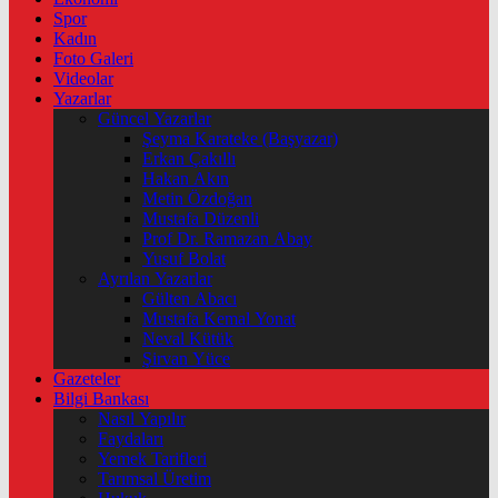
Spor
Kadın
Foto Galeri
Videolar
Yazarlar
Güncel Yazarlar
Şeyma Karateke (Başyazar)
Erkan Çakıllı
Hakan Akın
Metin Özdoğan
Mustafa Düzenli
Prof Dr. Ramazan Abay
Yusuf Bolat
Ayrılan Yazarlar
Gülten Abacı
Mustafa Kemal Yonat
Neval Kütük
Şirvan Yüce
Gazeteler
Bilgi Bankası
Nasıl Yapılır
Faydaları
Yemek Tarifleri
Tarımsal Üretim