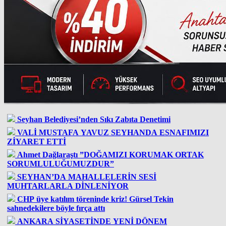
Seyhan Belediyesi’nden Sıkı Zabıta Denetimi
VALİ MUSTAFA YAVUZ SEYHANDA ESNAFIMIZI
ZİYARET ETTİ
Ahmet Dağlaraştı ”DOĞAMIZI KORUMAK ORTAK
SORUMLULUĞUMUZDUR”
SEYHAN’DA MAHALLELERİN SESİ
MUHTARLARLA DİNLENİYOR
CHP üye katılım töreninde kriz! Gürsel Tekin
sahnedekilere böyle fırça attı
ANKARA SİYASETİNDE YENİ DÖNEM