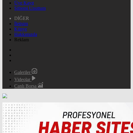
Üye Kayıt
Şifremi Unuttum
DİĞER
İletişim
Künye
Hakkımızda
Reklam
Galeriler
Videolar
Canlı Borsa