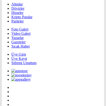
Altınlar
Dövizler
Hisseler
Kripto Paralar
Pariteler
Foto Galeri
Video Galeri
Yazarlar
Gazeteler
Sıcak Haber
Üye Giriş
Üye Kayıt
Şifremi Unuttum