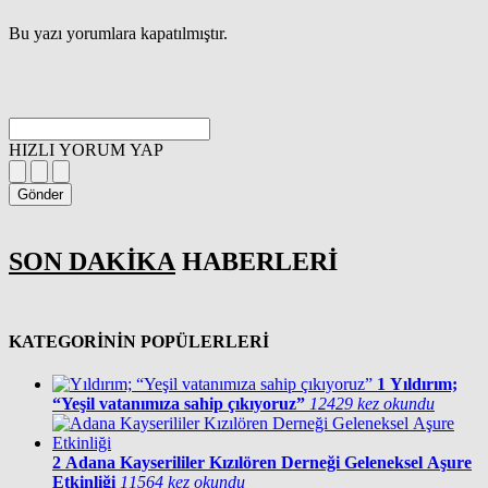
Bu yazı yorumlara kapatılmıştır.
HIZLI YORUM YAP
Gönder
SON DAKİKA
HABERLERİ
KATEGORİNİN POPÜLERLERİ
1
Yıldırım;
“Yeşil vatanımıza sahip çıkıyoruz”
12429 kez okundu
2
Adana Kayserililer Kızılören Derneği Geleneksel Aşure
Etkinliği
11564 kez okundu