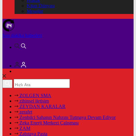
Hukuk
Kitap Dünyası
Mesajlar
Son dakika
haberleri
ZOLGEN SMA
zihinsel iletişim
ZEYDAN KARALAR
zerafet
Zenbilci Sahanın Nabzını Tutmaya Devam Ediyor
Zeka Enerji Merkezi Çalışması
ZAM
Zabıtaya Pasta