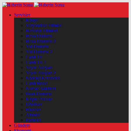
Servisler
Künye
Vizyondaki Filmler
Haftanin Filmleri
Hava Durumu
Hava Durumu 2
Yol Durumu
Yol Durumu 2
Canlı Tv
Canlı Tv 2
Yayın Akışları
Yayın Akışları 2
Nöbetçi Eczaneler
Canlı Borsa
Namaz Vakitleri
Puan Durumu
Kripto Paralar
Dövizler
Hisseler
Altınlar
Pariteler
Gündem
Ekonomi