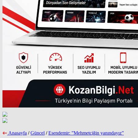
Anasayfa
/
Güncel
/
Esendemir: ”Mehmetçiğin yanındayız”