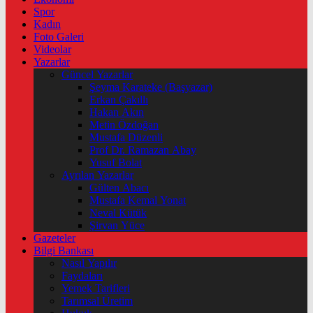
Spor
Kadın
Foto Galeri
Videolar
Yazarlar
Güncel Yazarlar
Şeyma Karateke (Başyazar)
Erkan Çakıllı
Hakan Akın
Metin Özdoğan
Mustafa Düzenli
Prof Dr. Ramazan Abay
Yusuf Bolat
Ayrılan Yazarlar
Gülten Abacı
Mustafa Kemal Yonat
Neval Kütük
Şirvan Yüce
Gazeteler
Bilgi Bankası
Nasıl Yapılır
Faydaları
Yemek Tarifleri
Tarımsal Üretim