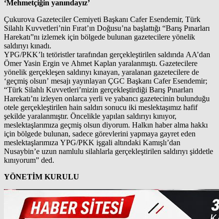
‘Mehmetçiğin yanındayız’
Çukurova Gazeteciler Cemiyeti Başkanı Cafer Esendemir, Türk
Silahlı Kuvvetleri’nin Fırat’ın Doğusu’na başlattığı “Barış Pınarları
Harekatı”nı izlemek için bölgede bulunan gazetecilere yönelik
saldırıyı kınadı.
YPG/PKK’lı tetöristler tarafından gerçekleştirilen saldırıda AA’dan
Ömer Yasin Ergin ve Ahmet Kaplan yaralanmıştı. Gazetecilere
yönelik gerçekleşen saldırıyı kınayan, yaralanan gazetecilere de
‘geçmiş olsun’ mesajı yayınlayan ÇGC Başkanı Cafer Esendemir;
“Türk Silahlı Kuvvetleri’mizin gerçekleştirdiği Barış Pınarları
Harekatı’nı izleyen onlarca yerli ve yabancı gazetecinin bulunduğu
otele gerçekleştirilen hain saldırı sonucu iki meslektaşımız hafif
şekilde yaralanmıştır. Öncelikle yapılan saldırıyı kınıyor,
meslektaşlarımıza geçmiş olsun diyorum. Halkın haber alma hakkı
için bölgede bulunan, sadece görevlerini yapmaya gayret eden
meslektaşlarımıza YPG/PKK işgali altındaki Kamışlı’dan
Nusaybin’e uzun namlulu silahlarla gerçekleştirilen saldırıyı şiddetle
kınıyorum” ded.
YÖNETİM KURULU