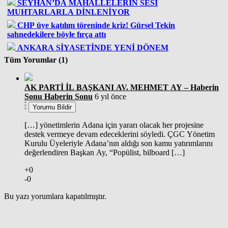
SEYHAN’DA MAHALLELERİN SESİ
MUHTARLARLA DİNLENİYOR
CHP üye katılım töreninde kriz! Gürsel Tekin
sahnedekilere böyle fırça attı
ANKARA SİYASETİNDE YENİ DÖNEM
Tüm Yorumlar (1)
AK PARTİ İL BAŞKANI AV. MEHMET AY – Haberin
Sonu Haberin Sonu
6 yıl önce
Yorumu Bildir
[…] yönetimlerin Adana için yararı olacak her projesine
destek vermeye devam edeceklerini söyledi. ÇGC Yönetim
Kurulu Üyeleriyle Adana’nın aldığı son kamu yatırımlarını
değerlendiren Başkan Ay, “Popülist, bilboard […]
+0
-0
Bu yazı yorumlara kapatılmıştır.