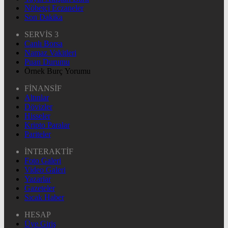
Nöbetçi Eczaneler
Son Dakika
SERVİS 3
Canlı Borsa
Namaz Vakitleri
Puan Durumu
Örnek Burç Yorumu
FİNANSİF
Altınlar
Dövizler
Hisseler
Kripto Paralar
Pariteler
İNTERAKTİF
Foto Galeri
Video Galeri
Yazarlar
Gazeteler
Sıcak Haber
HESAP
Üye Giriş