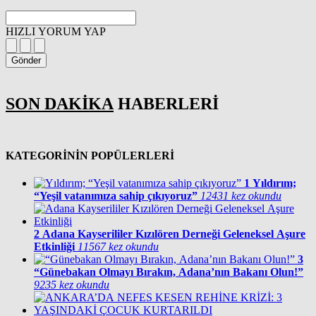
HIZLI YORUM YAP
Gönder
SON DAKİKA
HABERLERİ
KATEGORİNİN POPÜLERLERİ
1
Yıldırım;
“Yeşil vatanımıza sahip çıkıyoruz”
12431 kez okundu
2
Adana Kayserililer Kızılören Derneği Geleneksel Aşure
Etkinliği
11567 kez okundu
3
“Günebakan Olmayı Bırakın, Adana’nın Bakanı Olun!”
9235 kez okundu