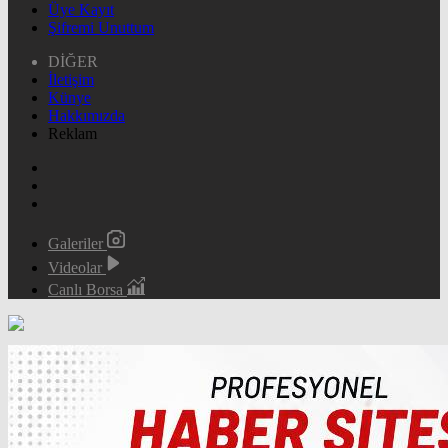
Üye Kayıt
Şifremi Unuttum
DİĞER
İletişim
Künye
Hakkımızda
Reklam
Galeriler
Videolar
Canlı Borsa