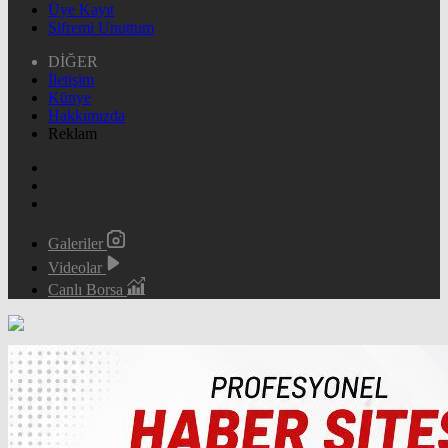
Üye Kayıt
Şifremi Unuttum
DİĞER
İletişim
Künye
Hakkımızda
Reklam
Galeriler
Videolar
Canlı Borsa