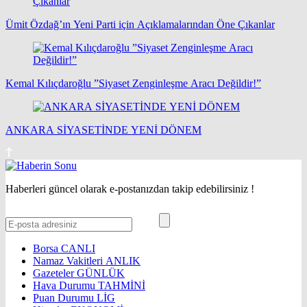
Ümit Özdağ’ın Yeni Parti için Açıklamalarından Öne Çıkanlar
Kemal Kılıçdaroğlu ”Siyaset Zenginleşme Aracı Değildir!”
ANKARA SİYASETİNDE YENİ DÖNEM
Haberleri güncel olarak e-postanızdan takip edebilirsiniz !
Borsa
CANLI
Namaz Vakitleri
ANLIK
Gazeteler
GÜNLÜK
Hava Durumu
TAHMİNİ
Puan Durumu
LİG