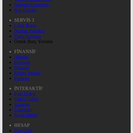
Nöbetçi Eczaneler
Son Dakika
SERVİS 3
Canlı Borsa
Namaz Vakitleri
Puan Durumu
Örnek Burç Yorumu
FİNANSİF
Altınlar
Dövizler
Hisseler
Kripto Paralar
Pariteler
İNTERAKTİF
Foto Galeri
Video Galeri
Yazarlar
Gazeteler
Sıcak Haber
HESAP
Üye Giriş