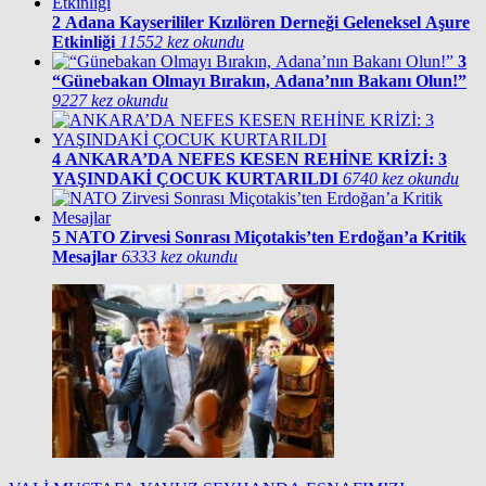
2
Adana Kayserililer Kızılören Derneği Geleneksel Aşure
Etkinliği
11552 kez okundu
3
“Günebakan Olmayı Bırakın, Adana’nın Bakanı Olun!”
9227 kez okundu
4
ANKARA’DA NEFES KESEN REHİNE KRİZİ: 3
YAŞINDAKİ ÇOCUK KURTARILDI
6740 kez okundu
5
NATO Zirvesi Sonrası Miçotakis’ten Erdoğan’a Kritik
Mesajlar
6333 kez okundu