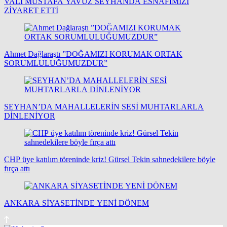
VALİ MUSTAFA YAVUZ SEYHANDA ESNAFIMIZI
ZİYARET ETTİ
Ahmet Dağlaraştı ”DOĞAMIZI KORUMAK ORTAK
SORUMLULUĞUMUZDUR”
SEYHAN’DA MAHALLELERİN SESİ MUHTARLARLA
DİNLENİYOR
CHP üye katılım töreninde kriz! Gürsel Tekin sahnedekilere böyle
fırça attı
ANKARA SİYASETİNDE YENİ DÖNEM