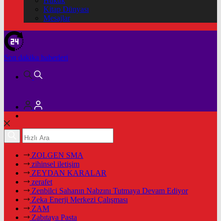
Hukuk
Kitap Dünyası
Mesajlar
Son dakika
haberleri
ZOLGEN SMA
zihinsel iletişim
ZEYDAN KARALAR
zerafet
Zenbilci Sahanın Nabzını Tutmaya Devam Ediyor
Zeka Enerji Merkezi Çalışması
ZAM
Zabıtaya Pasta