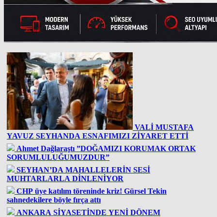
VALİ MUSTAFA
YAVUZ SEYHANDA ESNAFIMIZI ZİYARET ETTİ
Ahmet Dağlaraştı ”DOĞAMIZI KORUMAK ORTAK
SORUMLULUĞUMUZDUR”
SEYHAN’DA MAHALLELERİN SESİ
MUHTARLARLA DİNLENİYOR
CHP üye katılım töreninde kriz! Gürsel Tekin
sahnedekilere böyle fırça attı
ANKARA SİYASETİNDE YENİ DÖNEM