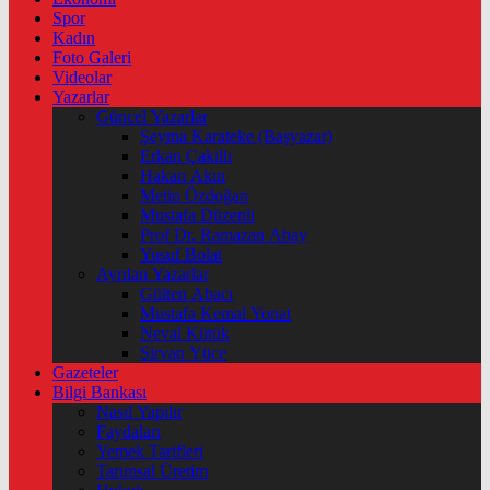
Spor
Kadın
Foto Galeri
Videolar
Yazarlar
Güncel Yazarlar
Şeyma Karateke (Başyazar)
Erkan Çakıllı
Hakan Akın
Metin Özdoğan
Mustafa Düzenli
Prof Dr. Ramazan Abay
Yusuf Bolat
Ayrılan Yazarlar
Gülten Abacı
Mustafa Kemal Yonat
Neval Kütük
Şirvan Yüce
Gazeteler
Bilgi Bankası
Nasıl Yapılır
Faydaları
Yemek Tarifleri
Tarımsal Üretim