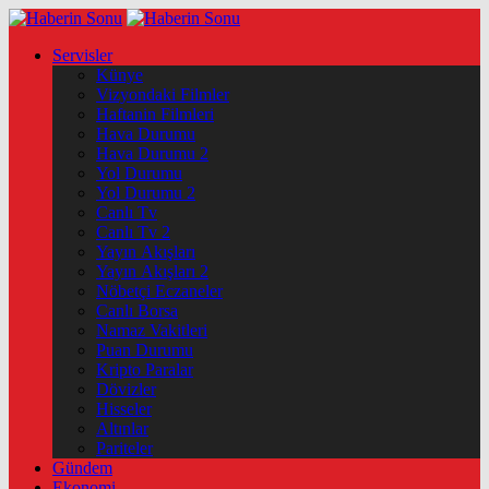
Servisler
Künye
Vizyondaki Filmler
Haftanin Filmleri
Hava Durumu
Hava Durumu 2
Yol Durumu
Yol Durumu 2
Canlı Tv
Canlı Tv 2
Yayın Akışları
Yayın Akışları 2
Nöbetçi Eczaneler
Canlı Borsa
Namaz Vakitleri
Puan Durumu
Kripto Paralar
Dövizler
Hisseler
Altınlar
Pariteler
Gündem
Ekonomi