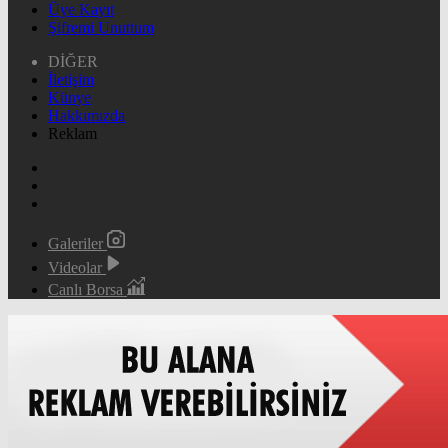
Üye Kayıt
Şifremi Unuttum
DİĞER
İletişim
Künye
Hakkımızda
Reklam
Galeriler
Videolar
Canlı Borsa