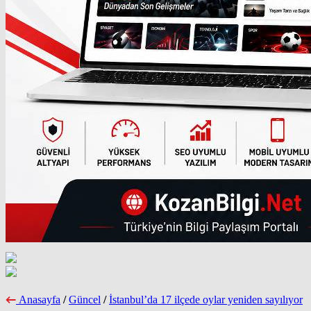
Anasayfa
/
Güncel
/
İstanbul’da 17 ilçede oylar yeniden sayılıyor