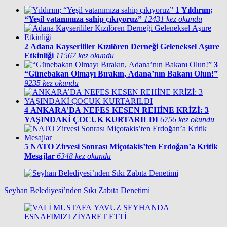
1
Yıldırım;
“Yeşil vatanımıza sahip çıkıyoruz”
12431 kez okundu
2
Adana Kayserililer Kızılören Derneği Geleneksel Aşure
Etkinliği
11567 kez okundu
3
“Günebakan Olmayı Bırakın, Adana’nın Bakanı Olun!”
9235 kez okundu
4
ANKARA’DA NEFES KESEN REHİNE KRİZİ: 3
YAŞINDAKİ ÇOCUK KURTARILDI
6756 kez okundu
5
NATO Zirvesi Sonrası Miçotakis’ten Erdoğan’a Kritik
Mesajlar
6348 kez okundu
Seyhan Belediyesi’nden Sıkı Zabıta Denetimi