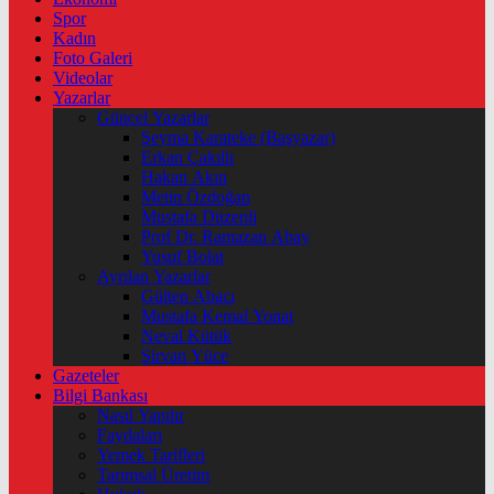
Spor
Kadın
Foto Galeri
Videolar
Yazarlar
Güncel Yazarlar
Şeyma Karateke (Başyazar)
Erkan Çakıllı
Hakan Akın
Metin Özdoğan
Mustafa Düzenli
Prof Dr. Ramazan Abay
Yusuf Bolat
Ayrılan Yazarlar
Gülten Abacı
Mustafa Kemal Yonat
Neval Kütük
Şirvan Yüce
Gazeteler
Bilgi Bankası
Nasıl Yapılır
Faydaları
Yemek Tarifleri
Tarımsal Üretim