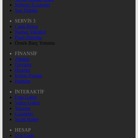
Nöbetçi Eczaneler
Son Dakika
SERVİS 3
Canlı Borsa
Namaz Vakitleri
Puan Durumu
Örnek Burç Yorumu
FİNANSİF
Altınlar
Dövizler
Hisseler
Kripto Paralar
Pariteler
İNTERAKTİF
Foto Galeri
Video Galeri
Yazarlar
Gazeteler
Sıcak Haber
HESAP
Üye Giriş