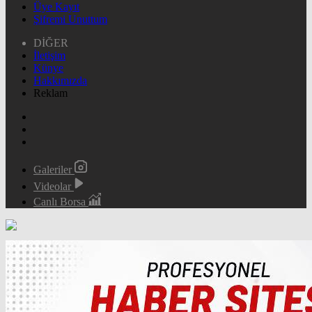
Üye Kayıt
Şifremi Unuttum
DİĞER
İletişim
Künye
Hakkımızda
Reklam
Galeriler
Videolar
Canlı Borsa