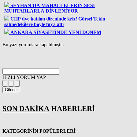
SEYHAN’DA MAHALLELERİN SESİ
MUHTARLARLA DİNLENİYOR
CHP üye katılım töreninde kriz! Gürsel Tekin
sahnedekilere böyle fırça attı
ANKARA SİYASETİNDE YENİ DÖNEM
Bu yazı yorumlara kapatılmıştır.
HIZLI YORUM YAP
Gönder
SON DAKİKA
HABERLERİ
KATEGORİNİN POPÜLERLERİ