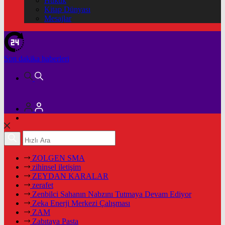
Hukuk
Kitap Dünyası
Mesajlar
Son dakika
haberleri
ZOLGEN SMA
zihinsel iletişim
ZEYDAN KARALAR
zerafet
Zenbilci Sahanın Nabzını Tutmaya Devam Ediyor
Zeka Enerji Merkezi Çalışması
ZAM
Zabıtaya Pasta