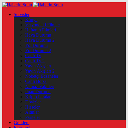
Servisler
Künye
Vizyondaki Filmler
Haftanin Filmleri
Hava Durumu
Hava Durumu 2
Yol Durumu
Yol Durumu 2
Canlı Tv
Canlı Tv 2
Yayın Akışları
Yayın Akışları 2
Nöbetçi Eczaneler
Canlı Borsa
Namaz Vakitleri
Puan Durumu
Kripto Paralar
Dövizler
Hisseler
Altınlar
Pariteler
Gündem
Ekonomi