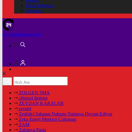
Hukuk
Kitap Dünyası
Mesajlar
Son dakika
haberleri
ZOLGEN SMA
zihinsel iletişim
ZEYDAN KARALAR
zerafet
Zenbilci Sahanın Nabzını Tutmaya Devam Ediyor
Zeka Enerji Merkezi Çalışması
ZAM
Zabıtaya Pasta