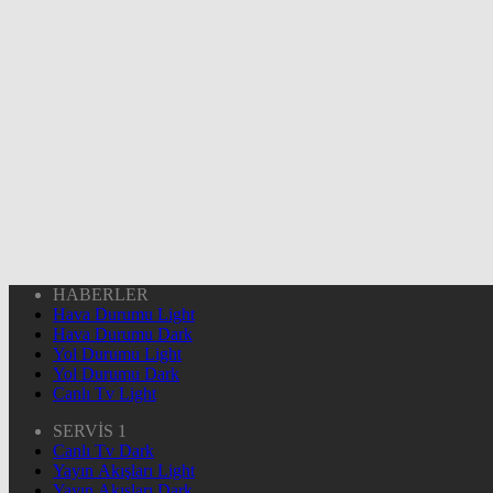
HABERLER
Hava Durumu Light
Hava Durumu Dark
Yol Durumu Light
Yol Durumu Dark
Canlı Tv Light
SERVİS 1
Canlı Tv Dark
Yayın Akışları Light
Yayın Akışları Dark