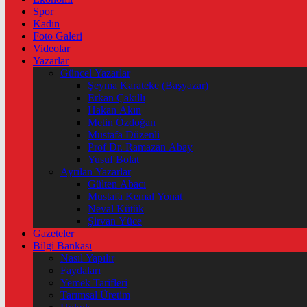
Spor
Kadın
Foto Galeri
Videolar
Yazarlar
Güncel Yazarlar
Şeyma Karateke (Başyazar)
Erkan Çakıllı
Hakan Akın
Metin Özdoğan
Mustafa Düzenli
Prof Dr. Ramazan Abay
Yusuf Bolat
Ayrılan Yazarlar
Gülten Abacı
Mustafa Kemal Yonat
Neval Kütük
Şirvan Yüce
Gazeteler
Bilgi Bankası
Nasıl Yapılır
Faydaları
Yemek Tarifleri
Tarımsal Üretim