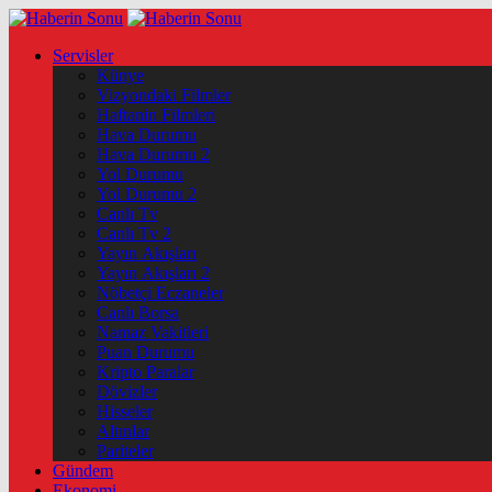
Servisler
Künye
Vizyondaki Filmler
Haftanin Filmleri
Hava Durumu
Hava Durumu 2
Yol Durumu
Yol Durumu 2
Canlı Tv
Canlı Tv 2
Yayın Akışları
Yayın Akışları 2
Nöbetçi Eczaneler
Canlı Borsa
Namaz Vakitleri
Puan Durumu
Kripto Paralar
Dövizler
Hisseler
Altınlar
Pariteler
Gündem
Ekonomi