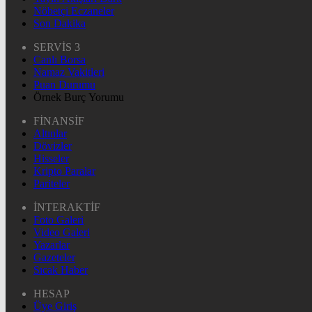
Nöbetçi Eczaneler
Son Dakika
SERVİS 3
Canlı Borsa
Namaz Vakitleri
Puan Durumu
Örnek Burç Yorumu
FİNANSİF
Altınlar
Dövizler
Hisseler
Kripto Paralar
Pariteler
İNTERAKTİF
Foto Galeri
Video Galeri
Yazarlar
Gazeteler
Sıcak Haber
HESAP
Üye Giriş