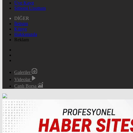
Üye Kayıt
Şifremi Unuttum
DİĞER
İletişim
Künye
Hakkımızda
Reklam
Galeriler
Videolar
Canlı Borsa