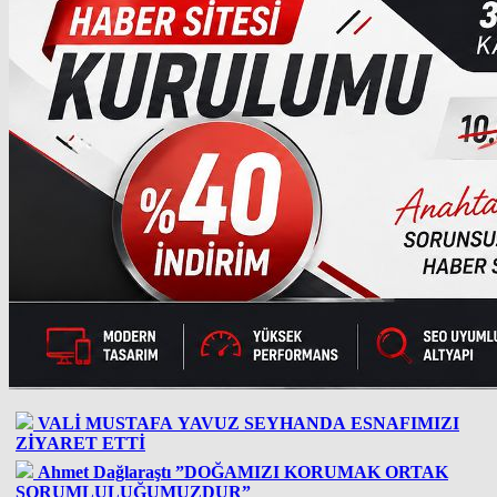
VALİ MUSTAFA YAVUZ SEYHANDA ESNAFIMIZI
ZİYARET ETTİ
Ahmet Dağlaraştı ”DOĞAMIZI KORUMAK ORTAK
SORUMLULUĞUMUZDUR”