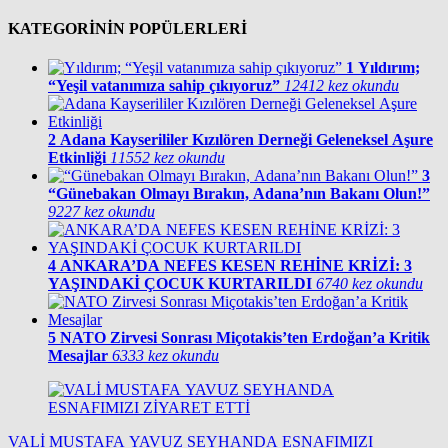
KATEGORİNİN POPÜLERLERİ
1
Yıldırım;
“Yeşil vatanımıza sahip çıkıyoruz”
12412 kez okundu
2
Adana Kayserililer Kızılören Derneği Geleneksel Aşure
Etkinliği
11552 kez okundu
3
“Günebakan Olmayı Bırakın, Adana’nın Bakanı Olun!”
9227 kez okundu
4
ANKARA’DA NEFES KESEN REHİNE KRİZİ: 3
YAŞINDAKİ ÇOCUK KURTARILDI
6740 kez okundu
5
NATO Zirvesi Sonrası Miçotakis’ten Erdoğan’a Kritik
Mesajlar
6333 kez okundu
VALİ MUSTAFA YAVUZ SEYHANDA ESNAFIMIZI