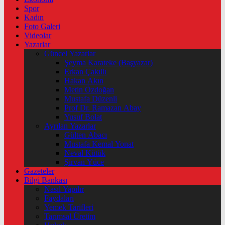
Spor
Kadın
Foto Galeri
Videolar
Yazarlar
Güncel Yazarlar
Şeyma Karateke (Başyazar)
Erkan Çakıllı
Hakan Akın
Metin Özdoğan
Mustafa Düzenli
Prof Dr. Ramazan Abay
Yusuf Bolat
Ayrılan Yazarlar
Gülten Abacı
Mustafa Kemal Yonat
Neval Kütük
Şirvan Yüce
Gazeteler
Bilgi Bankası
Nasıl Yapılır
Faydaları
Yemek Tarifleri
Tarımsal Üretim