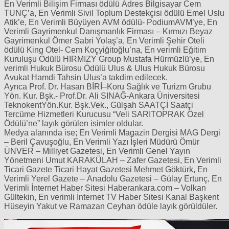
En Verimli Bilişim Firması ödülü Adres Bilgisayar Cem
TUNÇ’a, En Verimli Sivil Toplum Destekçisi ödülü Emel Uslu
Atik’e, En Verimli Büyüyen AVM ödülü- PodiumAVM’ye, En
Verimli Gayrimenkul Danışmanlık Firması – Kırmızı Beyaz
Gayrimenkul Ömer Sabri Yolaş’a, En Verimli Şehir Oteli
ödülü King Otel- Cem Koçyiğitoğlu’na, En verimli Eğitim
Kuruluşu Ödülü HIRMIZY Group Mustafa Hürmüzlü’ye, En
verimli Hukuk Bürosu Ödülü Ulus & Ulus Hukuk Bürosu
Avukat Hamdi Tahsin Ulus’a takdim edilecek.
Ayrıca Prof. Dr. Hasan BİRİ–Koru Sağlık ve Turizm Grubu
Yön. Kur. Bşk.- Prof.Dr. Ali SINAĞ-Ankara Üniversitesi
TeknokentYön.Kur. Bşk.Vek., Gülşah SAATÇİ Saatçi
Tercüme Hizmetleri Kurucusu “Veli SARITOPRAK Özel
Ödülü’ne” layık görülen isimler oldular.
Medya alanında ise; En Verimli Magazin Dergisi MAG Dergi
– Beril Çavuşoğlu, En Verimli Yazı İşleri Müdürü Ömür
ÜNVER – Milliyet Gazetesi, En Verimli Genel Yayın
Yönetmeni Umut KARAKÜLAH – Zafer Gazetesi, En Verimli
Ticari Gazete Ticari Hayat Gazetesi Mehmet Göktürk, En
Verimli Yerel Gazete – Anadolu Gazetesi – Gülay Ertunç, En
Verimli İnternet Haber Sitesi Haberankara.com – Volkan
Gültekin, En verimli İnternet TV Haber Sitesi Kanal Başkent
Hüseyin Yakut ve Ramazan Ceyhan ödüle layık görüldüler.