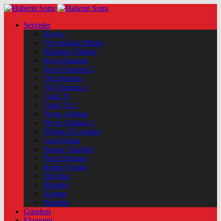
Servisler
Künye
Vizyondaki Filmler
Haftanin Filmleri
Hava Durumu
Hava Durumu 2
Yol Durumu
Yol Durumu 2
Canlı Tv
Canlı Tv 2
Yayın Akışları
Yayın Akışları 2
Nöbetçi Eczaneler
Canlı Borsa
Namaz Vakitleri
Puan Durumu
Kripto Paralar
Dövizler
Hisseler
Altınlar
Pariteler
Gündem
Ekonomi