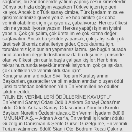
sağlamış, bu zor dönemde yatırım yapmış cesur kimselerdir.
Dünya bu hızla değişim yaşarken Türkiye içten içe geri
kalıyor. Ancak biz Türk sanayicimize, Türk işadamımıza ve
girişimcilerimize güveniyoruz. Ve hep birlikte çok daha
verimli olabilmek için çalışıyoruz, çabalıyoruz. Herkes ülkesi
için ne yapabiliyorsa yapsın. Herkes yaptığı işin en iyisini
yapsın. Çok çalışalım, çok üretelim ve çok katma değer
sağlayalım. Ancak bu şekilde yaparsak, çok çalışırsak, çok
üretirsek ülkemiz daha ileriye gider. Çocuklarımız için,
torunlarımız için bunları yapmamız lazım. İşte bugün burada
ödül alan tüm değerli dostlarımız da bu düşünce içerisinde
olan ve ülkesi için canla başla çalışan kişiler. Her birine
tekrar huzurunda teşekkür etmek istiyorum, çok çalıştıkları,
çok ürettikleri ve verimli oldukları için”
Konuşmaların ardından Sivil Toplum Kuruluşlarının
Başkanları, gazeteciler ve bilim adamlarından oluşan ödül
jürisi tarafından belirlenen Yılın En Verimlileri’ne ödülleri
takdim edildi.
“YILIN EN VERİMLİLERİ ÖDÜLLERİNE KAVUŞTU”
En Verimli Sanayi Odası Ödülü Ankara Sanayi Odası’nın
oldu. Ödülü Ankara Sanayi Odası adına Yönetim Kurulu
Başkanı Nurettin Özdebir alacak. En Verimli İşadamı ödülü
IMMUNAT A.Ş. – Adnan Akar’a, En verimli İş Kadını ödülü
Güzelgün Danışmanlık Şerife Gürsel Güzelgün’e, En verimli
Turizm yatırımcısı ödülü Sianji Otel Bodrum Recai Çakır’a,