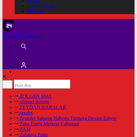
Hukuk
Kitap Dünyası
Mesajlar
Son dakika
haberleri
ZOLGEN SMA
zihinsel iletişim
ZEYDAN KARALAR
zerafet
Zenbilci Sahanın Nabzını Tutmaya Devam Ediyor
Zeka Enerji Merkezi Çalışması
ZAM
Zabıtaya Pasta