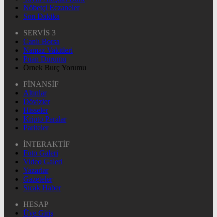
Nöbetçi Eczaneler
Son Dakika
SERVİS 3
Canlı Borsa
Namaz Vakitleri
Puan Durumu
Örnek Burç Yorumu
FİNANSİF
Altınlar
Dövizler
Hisseler
Kripto Paralar
Pariteler
İNTERAKTİF
Foto Galeri
Video Galeri
Yazarlar
Gazeteler
Sıcak Haber
HESAP
Üye Giriş