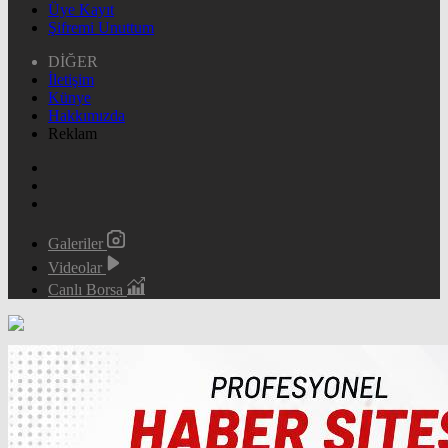
Üye Kayıt
Şifremi Unuttum
DİĞER
İletişim
Künye
Hakkımızda
Reklam
Galeriler
Videolar
Canlı Borsa