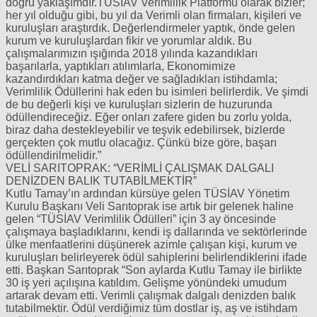
doğru yaklaşımdır.TÜSİAV Verimlilik Platformu olarak bizler;
her yıl olduğu gibi, bu yıl da Verimli olan firmaları, kişileri ve
kuruluşları araştırdık. Değerlendirmeler yaptık, önde gelen
kurum ve kuruluşlardan fikir ve yorumlar aldık. Bu
çalışmalarımızın ışığında 2018 yılında kazandıkları
başarılarla, yaptıkları atılımlarla, Ekonomimize
kazandırdıkları katma değer ve sağladıkları istihdamla;
Verimlilik Ödüllerini hak eden bu isimleri belirlerdik. Ve şimdi
de bu değerli kişi ve kuruluşları sizlerin de huzurunda
ödüllendireceğiz. Eğer onları zafere giden bu zorlu yolda,
biraz daha destekleyebilir ve teşvik edebilirsek, bizlerde
gerçekten çok mutlu olacağız. Çünkü bize göre, başarı
ödüllendirilmelidir.”
VELİ SARITOPRAK: “VERİMLİ ÇALIŞMAK DALGALI
DENİZDEN BALIK TUTABİLMEKTİR”
Kutlu Tamay’ın ardından kürsüye gelen TÜSİAV Yönetim
Kurulu Başkanı Veli Sarıtoprak ise artık bir gelenek haline
gelen “TÜSİAV Verimlilik Ödülleri” için 3 ay öncesinde
çalışmaya başladıklarını, kendi iş dallarında ve sektörlerinde
ülke menfaatlerini düşünerek azimle çalışan kişi, kurum ve
kuruluşları belirleyerek ödül sahiplerini belirlendiklerini ifade
etti. Başkan Sarıtoprak “Son aylarda Kutlu Tamay ile birlikte
30 iş yeri açılışına katıldım. Gelişme yönündeki umudum
artarak devam etti. Verimli çalışmak dalgalı denizden balık
tutabilmektir. Ödül verdiğimiz tüm dostlar iş, aş ve istihdam