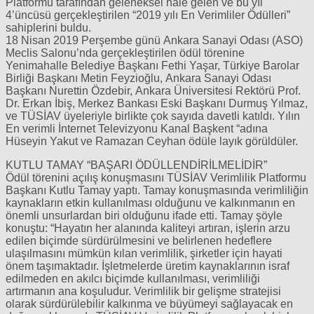
Platformu tarafından geleneksel hale gelen ve bu yıl
4’üncüsü gerçekleştirilen “2019 yılı En Verimliler Ödülleri”
sahiplerini buldu.
18 Nisan 2019 Perşembe günü Ankara Sanayi Odası (ASO)
Meclis Salonu’nda gerçekleştirilen ödül törenine
Yenimahalle Belediye Başkanı Fethi Yaşar, Türkiye Barolar
Birliği Başkanı Metin Feyzioğlu, Ankara Sanayi Odası
Başkanı Nurettin Özdebir, Ankara Üniversitesi Rektörü Prof.
Dr. Erkan İbiş, Merkez Bankası Eski Başkanı Durmuş Yılmaz,
ve TÜSİAV üyeleriyle birlikte çok sayıda davetli katıldı. Yılın
En verimli İnternet Televizyonu Kanal Başkent “adına
Hüseyin Yakut ve Ramazan Ceyhan ödüle layık görüldüler.
KUTLU TAMAY “BAŞARI ÖDÜLLENDİRİLMELİDİR”
Ödül törenini açılış konuşmasını TÜSİAV Verimlilik Platformu
Başkanı Kutlu Tamay yaptı. Tamay konuşmasında verimliliğin
kaynakların etkin kullanılması olduğunu ve kalkınmanın en
önemli unsurlardan biri olduğunu ifade etti. Tamay şöyle
konuştu: “Hayatın her alanında kaliteyi artıran, işlerin arzu
edilen biçimde sürdürülmesini ve belirlenen hedeflere
ulaşılmasını mümkün kılan verimlilik, şirketler için hayati
önem taşımaktadır. İşletmelerde üretim kaynaklarının israf
edilmeden en akılcı biçimde kullanılması, verimliliği
artırmanın ana koşuludur. Verimlilik bir gelişme stratejisi
olarak sürdürülebilir kalkınma ve büyümeyi sağlayacak en