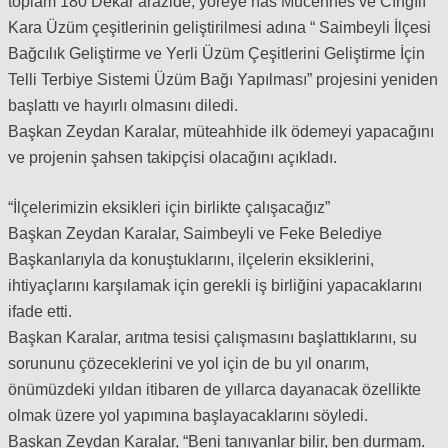
toplam 180 Dekar arazide, yöreye has Mücennes ve Cıngılı
Kara Üzüm çeşitlerinin geliştirilmesi adına “ Saimbeyli İlçesi
Bağcılık Geliştirme ve Yerli Üzüm Çeşitlerini Geliştirme İçin
Telli Terbiye Sistemi Üzüm Bağı Yapılması” projesini yeniden
başlattı ve hayırlı olmasını diledi.
Başkan Zeydan Karalar, müteahhide ilk ödemeyi yapacağını
ve projenin şahsen takipçisi olacağını açıkladı.
“İlçelerimizin eksikleri için birlikte çalışacağız”
Başkan Zeydan Karalar, Saimbeyli ve Feke Belediye
Başkanlarıyla da konuştuklarını, ilçelerin eksiklerini,
ihtiyaçlarını karşılamak için gerekli iş birliğini yapacaklarını
ifade etti.
Başkan Karalar, arıtma tesisi çalışmasını başlattıklarını, su
sorununu çözeceklerini ve yol için de bu yıl onarım,
önümüzdeki yıldan itibaren de yıllarca dayanacak özellikte
olmak üzere yol yapımına başlayacaklarını söyledi.
Başkan Zeydan Karalar, “Beni tanıyanlar bilir, ben durmam.