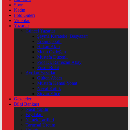
Spor
Kadın
Foto Galeri
Videolar
Yazarlar
Güncel Yazarlar
Şeyma Karateke (Başyazar)
Erkan Çakıllı
Hakan Akın
Metin Özdoğan
Mustafa Düzenli
Prof Dr. Ramazan Abay
Yusuf Bolat
Ayrılan Yazarlar
Gülten Abacı
Mustafa Kemal Yonat
Neval Kütük
Şirvan Yüce
Gazeteler
Bilgi Bankası
Nasıl Yapılır
Faydaları
Yemek Tarifleri
Tarımsal Üretim