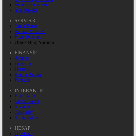
Nöbetçi Eczaneler
Son Dakika
SERVİS 3
Canlı Borsa
Namaz Vakitleri
Puan Durumu
Örnek Burç Yorumu
FİNANSİF
Altınlar
Dövizler
Hisseler
Kripto Paralar
Pariteler
İNTERAKTİF
Foto Galeri
Video Galeri
Yazarlar
Gazeteler
Sıcak Haber
HESAP
Üye Giriş