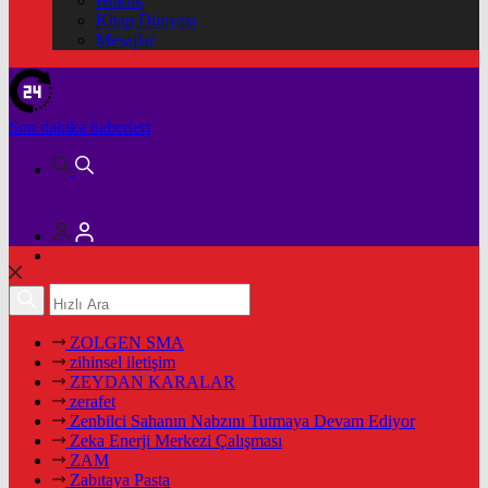
Hukuk
Kitap Dünyası
Mesajlar
Son dakika
haberleri
ZOLGEN SMA
zihinsel iletişim
ZEYDAN KARALAR
zerafet
Zenbilci Sahanın Nabzını Tutmaya Devam Ediyor
Zeka Enerji Merkezi Çalışması
ZAM
Zabıtaya Pasta