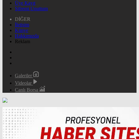
Üye Kayıt
Şifremi Unuttum
DİĞER
İletişim
Künye
Hakkımızda
Reklam
Galeriler
Videolar
Canlı Borsa