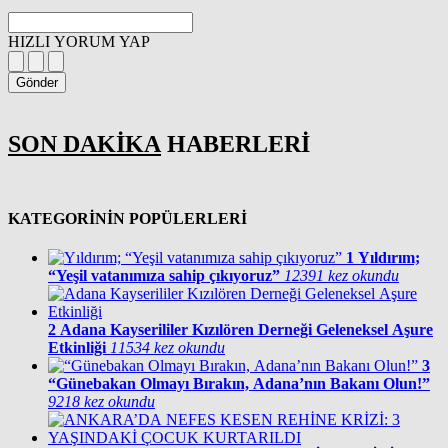
HIZLI YORUM YAP
Gönder
SON DAKİKA
HABERLERİ
KATEGORİNİN POPÜLERLERİ
1
Yıldırım;
“Yeşil vatanımıza sahip çıkıyoruz”
12391 kez okundu
2
Adana Kayserililer Kızılören Derneği Geleneksel Aşure
Etkinliği
11534 kez okundu
3
“Günebakan Olmayı Bırakın, Adana’nın Bakanı Olun!”
9218 kez okundu