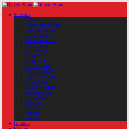
Servisler
Künye
Vizyondaki Filmler
Haftanin Filmleri
Hava Durumu
Hava Durumu 2
Yol Durumu
Yol Durumu 2
Canlı Tv
Canlı Tv 2
Yayın Akışları
Yayın Akışları 2
Nöbetçi Eczaneler
Canlı Borsa
Namaz Vakitleri
Puan Durumu
Kripto Paralar
Dövizler
Hisseler
Altınlar
Pariteler
Gündem
Ekonomi