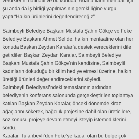
verdiklerini hatırlattı ve bu konuda, Adanalıların menfaati için
şu anda da iş birliği yapılmasının gerekliliğine vurgu
yaptı.“Halkın ürünlerini değerlendireceğiz”
Saimbeyli Belediye Başkanı Mustafa Şahin Gökçe ve Feke
Belediye Başkanı Ahmet Sel de, halkın menfaatine olan her
konuda Başkan Zeydan Karalar’a destek vereceklerini dile
getirdiler. Başkan Zeydan Karalar, Saimbeyli Belediye
Başkanı Mustafa Şahin Gökçe’nin kendisine, Saimbeylili
kadınların dokuduğu bir kilim hediye etmesi üzerine, halkın
ürettiği ürünleri değerlendireceklerini söyledi.
Saimbeyli Belediyesi’ndeki temaslarının ardından
belediyenin konferans salonunda gerçekleştirilen toplantıya
katılan Başkan Zeydan Karalar, önceki dönemde kiraz
ağaçlarını sökerek, bağcılık projesine dahil olan üreticilere,
söz konusu projeye devam etmeyi isteyip istemediklerini
sordu.
Karalar, Tufanbeyli’den Feke’ye kadar olan bu bölge çok