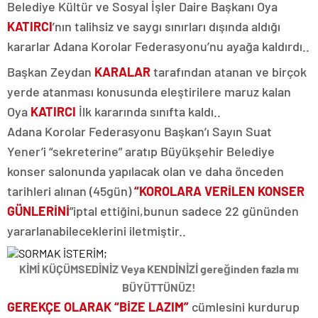
Belediye Kültür ve Sosyal İşler Daire Başkanı Oya
KATIRCI
’nın talihsiz ve saygı sınırları dışında aldığı
kararlar Adana Korolar Federasyonu’nu ayağa kaldırdı..
Başkan Zeydan
KARALAR
tarafından atanan ve birçok
yerde atanması konusunda eleştirilere maruz kalan
Oya
KATIRCI
İlk kararında sınıfta kaldı..
Adana Korolar Federasyonu Başkan’ı Sayın Suat
Yener’i “sekreterine” aratıp Büyükşehir Belediye
konser salonunda yapılacak olan ve daha önceden
tarihleri alınan (45gün)
“KOROLARA VERİLEN KONSER
GÜNLERİNİ
”iptal ettiğini,bunun sadece 22 gününden
yararlanabileceklerini iletmiştir..
KİMİ KÜÇÜMSEDİNİZ Veya KENDİNİZİ gereğinden fazla mı
BÜYÜTTÜNÜZ!
GEREKÇE OLARAK “BİZE LAZIM”
cümlesini kurdurup