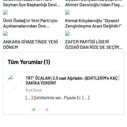
Seyhan İlçe Başkanlığı Devir
Ahmet Davutoğlu’ndan Flaş
Teslim Törenine Katıldık.
Karar
Ümit Özdağ’ın Yeni Parti için
Kemal Kılıçdaroğlu ”Siyaset
Açıklamalarından Öne
Zenginleşme Aracı Değildir!”
Çıkanlar
ANKARA SİYASETİNDE YENİ
ZAFER PARTİSİ LİDERİ
DÖNEM
ÖZDAĞ’DAN RİZE’DE SEÇİM
VE GEÇİM ÇIKIŞI: “DEVLET
PARTİLEŞTİ!”
Tüm Yorumlar (1)
TRT” ÖCALAN’ı 2,5 saat Ağırladın..ŞEHİTLERİM’e KAÇ
DAKİKA VERDİN?
6 yıl önce
[…] Şehitlerimiz var.. Piyade Er […]
+0
-0