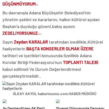
DÜŞÜNMÜYORUM..
Bu davranışla Adana Büyükşehir Belediyesi’nin
yönetim şeklini ve kararlarını, halkın kültürel açıdan
Başkan’a duyduğu güveni,bakış açısını
ZEDELİYORSUNUZ…
Sayın
Zeydan KARALAR
tarafından ivedilikle,Kültürel
faaliyetlerin
BAŞTA KONSERLER OLMAK ÜZERE
tarihleri ve içerikleri konusunda özellikle Adana
Korolar Birliği Federasyonu’nun
TOPLANTI TALEBİ
kabul edilmeli Ve Durum Değerlendirmesi
gerçekleştirmelidir..
iİLKAY AKYOL haberinsonu.com HABER MÜDÜRÜ
Av.Demierdüzen AK Parti
Siyaset Dünyasında Deprem: