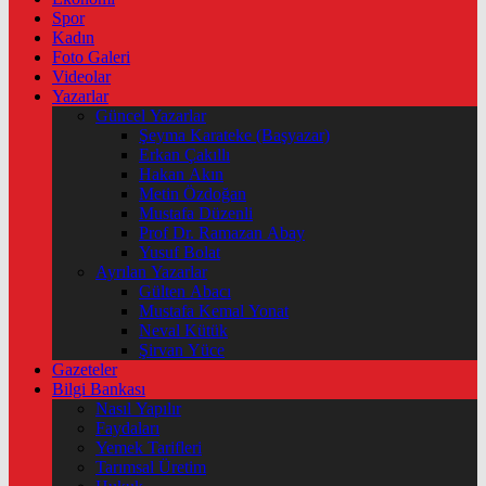
Spor
Kadın
Foto Galeri
Videolar
Yazarlar
Güncel Yazarlar
Şeyma Karateke (Başyazar)
Erkan Çakıllı
Hakan Akın
Metin Özdoğan
Mustafa Düzenli
Prof Dr. Ramazan Abay
Yusuf Bolat
Ayrılan Yazarlar
Gülten Abacı
Mustafa Kemal Yonat
Neval Kütük
Şirvan Yüce
Gazeteler
Bilgi Bankası
Nasıl Yapılır
Faydaları
Yemek Tarifleri
Tarımsal Üretim