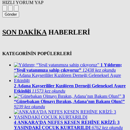
HIZLI YORUM YAP
Gönder
SON DAKİKA
HABERLERİ
KATEGORİNİN POPÜLERLERİ
1
Yıldırım;
“Yeşil vatanımıza sahip çıkıyoruz”
12438 kez okundu
2
Adana Kayserililer Kızılören Derneği Geleneksel Aşure
Etkinliği
11573 kez okundu
3
“Günebakan Olmayı Bırakın, Adana’nın Bakanı Olun!”
9239 kez okundu
4
ANKARA’DA NEFES KESEN REHİNE KRİZİ: 3
YAŞINDAKİ ÇOCUK KURTARILDI
6762 kez okundu