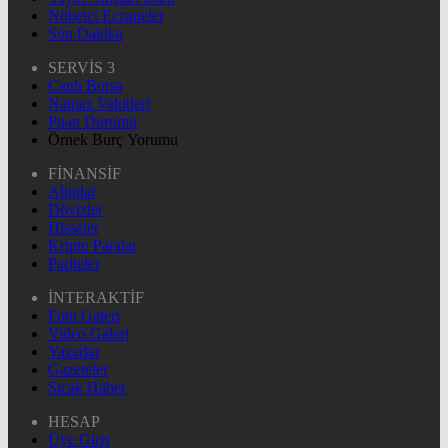
Nöbetçi Eczaneler
Son Dakika
SERVİS 3
Canlı Borsa
Namaz Vakitleri
Puan Durumu
Örnek Burç Yorumu
FİNANSİF
Altınlar
Dövizler
Hisseler
Kripto Paralar
Pariteler
İNTERAKTİF
Foto Galeri
Video Galeri
Yazarlar
Gazeteler
Sıcak Haber
HESAP
Üye Giriş