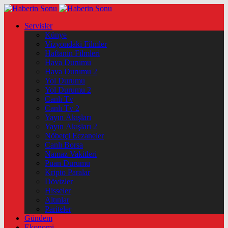
Servisler
Künye
Vizyondaki Filmler
Haftanin Filmleri
Hava Durumu
Hava Durumu 2
Yol Durumu
Yol Durumu 2
Canlı Tv
Canlı Tv 2
Yayın Akışları
Yayın Akışları 2
Nöbetçi Eczaneler
Canlı Borsa
Namaz Vakitleri
Puan Durumu
Kripto Paralar
Dövizler
Hisseler
Altınlar
Pariteler
Gündem
Ekonomi