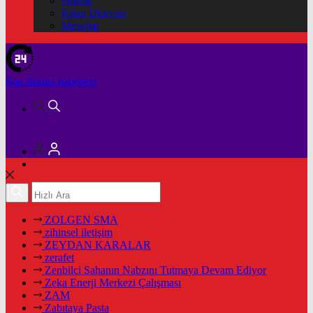
Hukuk
Kitap Dünyası
Mesajlar
Son dakika
haberleri
ZOLGEN SMA
zihinsel iletişim
ZEYDAN KARALAR
zerafet
Zenbilci Sahanın Nabzını Tutmaya Devam Ediyor
Zeka Enerji Merkezi Çalışması
ZAM
Zabıtaya Pasta