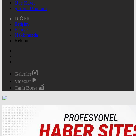
Üye Kayıt
Şifremi Unuttum
DİĞER
İletişim
Künye
Hakkımızda
Reklam
Galeriler
Videolar
Canlı Borsa