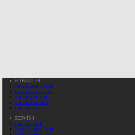
HABERLER
Hava Durumu Light
Hava Durumu Dark
Yol Durumu Light
Yol Durumu Dark
Canlı Tv Light
SERVİS 1
Canlı Tv Dark
Yayın Akışları Light
Yayın Akışları Dark