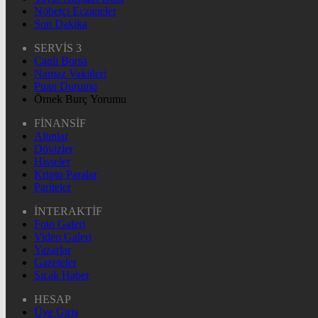
Nöbetçi Eczaneler
Son Dakika
SERVİS 3
Canlı Borsa
Namaz Vakitleri
Puan Durumu
Örnek Burç Yorumu
FİNANSİF
Altınlar
Dövizler
Hisseler
Kripto Paralar
Pariteler
İNTERAKTİF
Foto Galeri
Video Galeri
Yazarlar
Gazeteler
Sıcak Haber
HESAP
Üye Giriş