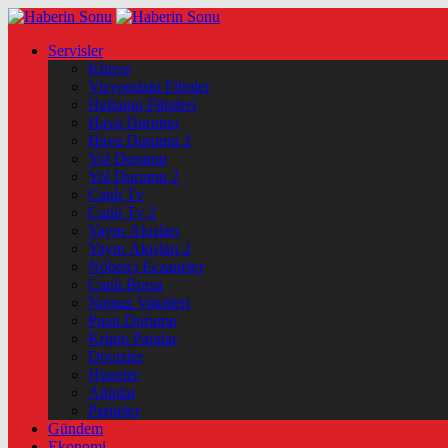
Servisler
Künye
Vizyondaki Filmler
Haftanin Filmleri
Hava Durumu
Hava Durumu 2
Yol Durumu
Yol Durumu 2
Canlı Tv
Canlı Tv 2
Yayın Akışları
Yayın Akışları 2
Nöbetçi Eczaneler
Canlı Borsa
Namaz Vakitleri
Puan Durumu
Kripto Paralar
Dövizler
Hisseler
Altınlar
Pariteler
Gündem
Ekonomi