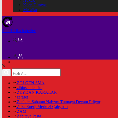
Hukuk
Kitap Dünyası
Mesajlar
Son dakika
haberleri
ZOLGEN SMA
zihinsel iletişim
ZEYDAN KARALAR
zerafet
Zenbilci Sahanın Nabzını Tutmaya Devam Ediyor
Zeka Enerji Merkezi Çalışması
ZAM
Zabıtaya Pasta