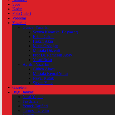
Spor
Kadın
Foto Galeri
Videolar
Yazarlar
Güncel Yazarlar
Şeyma Karateke (Başyazar)
Erkan Çakıllı
Hakan Akın
Metin Özdoğan
Mustafa Düzenli
Prof Dr. Ramazan Abay
Yusuf Bolat
Ayrılan Yazarlar
Gülten Abacı
Mustafa Kemal Yonat
Neval Kütük
Şirvan Yüce
Gazeteler
Bilgi Bankası
Nasıl Yapılır
Faydaları
Yemek Tarifleri
Tarımsal Üretim