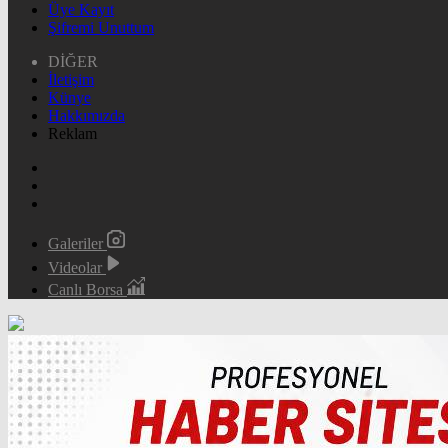
Üye Kayıt
Şifremi Unuttum
DİĞER
İletişim
Künye
Hakkımızda
Reklam
Galeriler
Videolar
Canlı Borsa