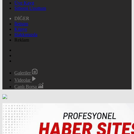
Üye Kayıt
Şifremi Unuttum
DİĞER
İletişim
Künye
Hakkımızda
Reklam
Galeriler
Videolar
Canlı Borsa