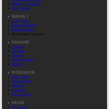
Nöbetçi Eczaneler
Son Dakika
SERVİS 3
Canlı Borsa
Namaz Vakitleri
Puan Durumu
Örnek Burç Yorumu
FİNANSİF
Altınlar
Dövizler
Hisseler
Kripto Paralar
Pariteler
İNTERAKTİF
Foto Galeri
Video Galeri
Yazarlar
Gazeteler
Sıcak Haber
HESAP
Üye Giriş