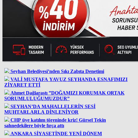
Seyhan Belediyesi’nden Sıkı Zabıta Denetimi
VALİ MUSTAFA YAVUZ SEYHANDA ESNAFIMIZI
ZİYARET ETTİ
Ahmet Dağlaraştı ”DOĞAMIZI KORUMAK ORTAK
SORUMLULUĞUMUZDUR”
SEYHAN’DA MAHALLELERİN SESİ
MUHTARLARLA DİNLENİYOR
CHP üye katılım töreninde kriz! Gürsel Tekin
sahnedekilere böyle fırça attı
ANKARA SİYASETİNDE YENİ DÖNEM