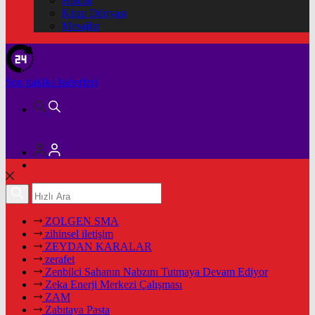
Hukuk
Kitap Dünyası
Mesajlar
Son dakika
haberleri
ZOLGEN SMA
zihinsel iletişim
ZEYDAN KARALAR
zerafet
Zenbilci Sahanın Nabzını Tutmaya Devam Ediyor
Zeka Enerji Merkezi Çalışması
ZAM
Zabıtaya Pasta