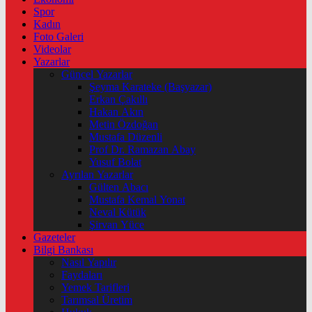
Spor
Kadın
Foto Galeri
Videolar
Yazarlar
Güncel Yazarlar
Şeyma Karateke (Başyazar)
Erkan Çakıllı
Hakan Akın
Metin Özdoğan
Mustafa Düzenli
Prof Dr. Ramazan Abay
Yusuf Bolat
Ayrılan Yazarlar
Gülten Abacı
Mustafa Kemal Yonat
Neval Kütük
Şirvan Yüce
Gazeteler
Bilgi Bankası
Nasıl Yapılır
Faydaları
Yemek Tarifleri
Tarımsal Üretim