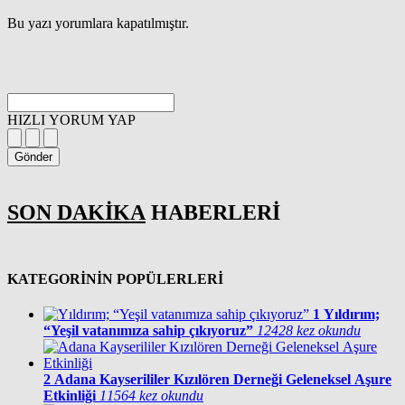
Bu yazı yorumlara kapatılmıştır.
HIZLI YORUM YAP
Gönder
SON DAKİKA
HABERLERİ
KATEGORİNİN POPÜLERLERİ
1
Yıldırım;
“Yeşil vatanımıza sahip çıkıyoruz”
12428 kez okundu
2
Adana Kayserililer Kızılören Derneği Geleneksel Aşure
Etkinliği
11564 kez okundu