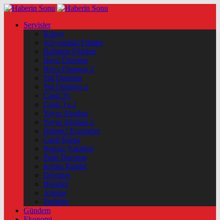
Servisler
Künye
Vizyondaki Filmler
Haftanin Filmleri
Hava Durumu
Hava Durumu 2
Yol Durumu
Yol Durumu 2
Canlı Tv
Canlı Tv 2
Yayın Akışları
Yayın Akışları 2
Nöbetçi Eczaneler
Canlı Borsa
Namaz Vakitleri
Puan Durumu
Kripto Paralar
Dövizler
Hisseler
Altınlar
Pariteler
Gündem
Ekonomi