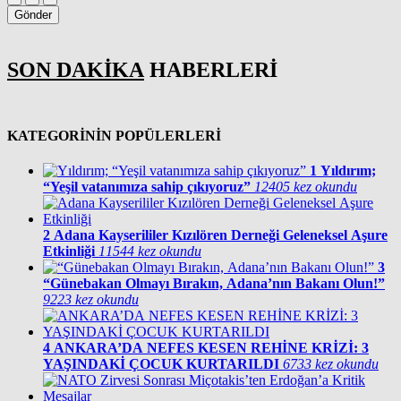
Gönder
SON DAKİKA
HABERLERİ
KATEGORİNİN POPÜLERLERİ
1
Yıldırım;
“Yeşil vatanımıza sahip çıkıyoruz”
12405 kez okundu
2
Adana Kayserililer Kızılören Derneği Geleneksel Aşure
Etkinliği
11544 kez okundu
3
“Günebakan Olmayı Bırakın, Adana’nın Bakanı Olun!”
9223 kez okundu
4
ANKARA’DA NEFES KESEN REHİNE KRİZİ: 3
YAŞINDAKİ ÇOCUK KURTARILDI
6733 kez okundu