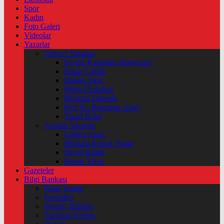
Spor
Kadın
Foto Galeri
Videolar
Yazarlar
Güncel Yazarlar
Şeyma Karateke (Başyazar)
Erkan Çakıllı
Hakan Akın
Metin Özdoğan
Mustafa Düzenli
Prof Dr. Ramazan Abay
Yusuf Bolat
Ayrılan Yazarlar
Gülten Abacı
Mustafa Kemal Yonat
Neval Kütük
Şirvan Yüce
Gazeteler
Bilgi Bankası
Nasıl Yapılır
Faydaları
Yemek Tarifleri
Tarımsal Üretim