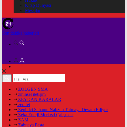
Hukuk
Kitap Dünyası
Mesajlar
Son dakika
haberleri
ZOLGEN SMA
zihinsel iletişim
ZEYDAN KARALAR
zerafet
Zenbilci Sahanın Nabzını Tutmaya Devam Ediyor
Zeka Enerji Merkezi Çalışması
ZAM
Zabıtaya Pasta