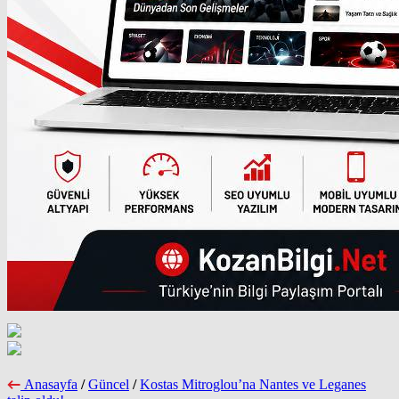
Anasayfa
/
Güncel
/
Kostas Mitroglou’na Nantes ve Leganes