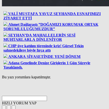
VALİ MUSTAFA YAVUZ SEYHANDA ESNAFIMIZI
ZİYARET ETTİ
Ahmet Dağlaraştı ”DOĞAMIZI KORUMAK ORTAK
SORUMLULUĞUMUZDUR”
SEYHAN’DA MAHALLELERİN SESİ
MUHTARLARLA DİNLENİYOR
CHP üye katılım töreninde kriz! Gürsel Tekin
sahnedekilere böyle fırça attı
ANKARA SİYASETİNDE YENİ DÖNEM
Adana Genelinde Denize Girişlerin 1 Gün Süreyle
Yasaklandı.
Bu yazı yorumlara kapatılmıştır.
HIZLI YORUM YAP