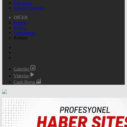
Üye Kayıt
Şifremi Unuttum
DİĞER
İletişim
Künye
Hakkımızda
Reklam
Galeriler
Videolar
Canlı Borsa