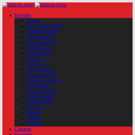
Servisler
Künye
Vizyondaki Filmler
Haftanin Filmleri
Hava Durumu
Hava Durumu 2
Yol Durumu
Yol Durumu 2
Canlı Tv
Canlı Tv 2
Yayın Akışları
Yayın Akışları 2
Nöbetçi Eczaneler
Canlı Borsa
Namaz Vakitleri
Puan Durumu
Kripto Paralar
Dövizler
Hisseler
Altınlar
Pariteler
Gündem
Ekonomi