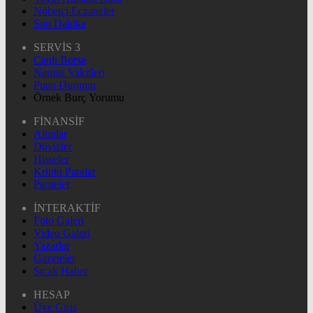
Nöbetçi Eczaneler
Son Dakika
SERVİS 3
Canlı Borsa
Namaz Vakitleri
Puan Durumu
Örnek Burç Yorumu
FİNANSİF
Altınlar
Dövizler
Hisseler
Kripto Paralar
Pariteler
İNTERAKTİF
Foto Galeri
Video Galeri
Yazarlar
Gazeteler
Sıcak Haber
HESAP
Üye Giriş