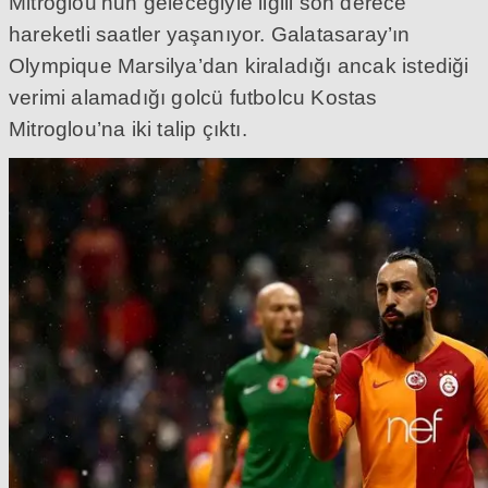
Mitroglou’nun geleceğiyle ilgili son derece
hareketli saatler yaşanıyor. Galatasaray’ın
Olympique Marsilya’dan kiraladığı ancak istediği
verimi alamadığı golcü futbolcu Kostas
Mitroglou’na iki talip çıktı.