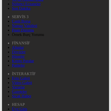
Nöbetçi Eczaneler
Son Dakika
SERVİS 3
Canlı Borsa
Namaz Vakitleri
Puan Durumu
Örnek Burç Yorumu
FİNANSİF
Altınlar
Dövizler
Hisseler
Kripto Paralar
Pariteler
İNTERAKTİF
Foto Galeri
Video Galeri
Yazarlar
Gazeteler
Sıcak Haber
HESAP
Üye Giriş