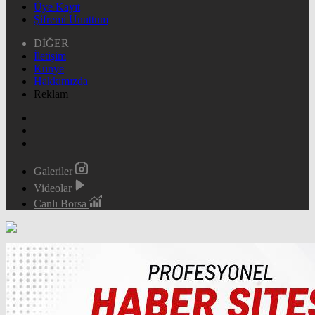
Üye Kayıt
Şifremi Unuttum
DİĞER
İletişim
Künye
Hakkımızda
Reklam
Galeriler
Videolar
Canlı Borsa