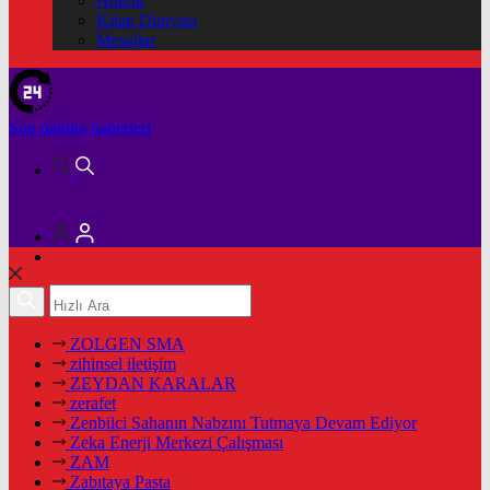
Hukuk
Kitap Dünyası
Mesajlar
Son dakika
haberleri
ZOLGEN SMA
zihinsel iletişim
ZEYDAN KARALAR
zerafet
Zenbilci Sahanın Nabzını Tutmaya Devam Ediyor
Zeka Enerji Merkezi Çalışması
ZAM
Zabıtaya Pasta