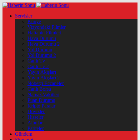
Servisler
Künye
Vizyondaki Filmler
Haftanin Filmleri
Hava Durumu
Hava Durumu 2
Yol Durumu
Yol Durumu 2
Canlı Tv
Canlı Tv 2
Yayın Akışları
Yayın Akışları 2
Nöbetçi Eczaneler
Canlı Borsa
Namaz Vakitleri
Puan Durumu
Kripto Paralar
Dövizler
Hisseler
Altınlar
Pariteler
Gündem
Ekonomi