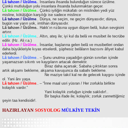
Lâ tahzen / Üzülme.
. İnsanlara ihsanda bulunduğun sürece üzülme.
Çünkü mutluluğun yolu insanlara ihsanda bulunmaktan geçer.
Lâ tahzen / Üzülme
.. Çünkü iyiliğin mükafatı on mislinden yedi yüz
misline, kötülüğün karşılığı ise sadece mislince
Lâ tahzen / Üzülme
.. Dünya, ne seçim, ne geçim dünyasıdır; dünya,
bugün var yarın yok, imtihan dünyasıdır.
Lâ tahzen / Üzülme.
. Hakk’ın rızâsına uygun düşen belâ, kulun sevgisini
artırır.
Lâ tahzen / Üzülme
.. Altın, ateş ile; iyi kul da belâ ve musibet ile tecrübe
edilir. (Hz. Ali r.a.)
Lâ tahzen / Üzülme
.. İnsanlar, başlarına gelen belâ ve musibetleri ondan
daha büyükleriyle kıyas etselerdi, şüphesiz belâların bazısını âfiyet kabul
ederlerdi.
Lâ tahzen / Üzülme
.
. – Şunu unutma yaşadığın günün sınırları içinde
yaşamazsan sıkıntı ve kaygıların artacak demektir.
Biraz daha açarsak; Sabaha çıktıktan sonra
artık akşamı bekleme, akşama kavuşunca da sabahı bekleme.
Ne maziye takıl kal ne de gelecek kaygısı içinde
ol. Yani ânı yaşa.
Lâ tahzen / Üzülme
.. – “İnne maal usri yüsran / Her zorlukla birlikte
kolaylık vardır.”
Yani kolaylık zorluğun içinde saklıdır!..
Bir başka ifade ile; kolaylık; zorluk zannettiğimiz
şeyin taa kendisidir!.
HAZIRLAYAN
SOSYOLOG
MÜLKİYE TEKİN