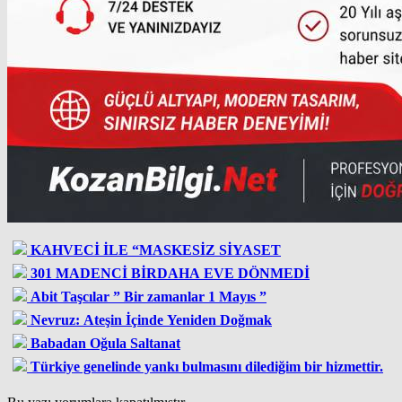
KAHVECİ İLE “MASKESİZ SİYASET
301 MADENCİ BİRDAHA EVE DÖNMEDİ
Abit Taşcılar ” Bir zamanlar 1 Mayıs ”
Nevruz: Ateşin İçinde Yeniden Doğmak
Babadan Oğula Saltanat
Türkiye genelinde yankı bulmasını dilediğim bir hizmettir.