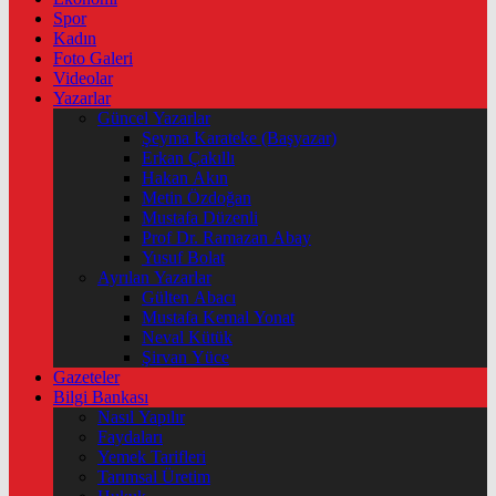
Spor
Kadın
Foto Galeri
Videolar
Yazarlar
Güncel Yazarlar
Şeyma Karateke (Başyazar)
Erkan Çakıllı
Hakan Akın
Metin Özdoğan
Mustafa Düzenli
Prof Dr. Ramazan Abay
Yusuf Bolat
Ayrılan Yazarlar
Gülten Abacı
Mustafa Kemal Yonat
Neval Kütük
Şirvan Yüce
Gazeteler
Bilgi Bankası
Nasıl Yapılır
Faydaları
Yemek Tarifleri
Tarımsal Üretim