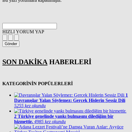
Bu yazı yorumlara kapatılmıştır.
HIZLI YORUM YAP
Gönder
SON DAKİKA
HABERLERİ
KATEGORİNİN POPÜLERLERİ
1
Davranışlar Yalan Söylemez: Gerçek Hislerin Sessiz Dili
5255 kez okundu
2
Türkiye genelinde yankı bulmasını dilediğim bir
hizmettir.
4985 kez okundu