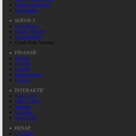
Nöbetçi Eczaneler
Son Dakika
SERVİS 3
Canlı Borsa
Namaz Vakitleri
Puan Durumu
Örnek Burç Yorumu
FİNANSİF
Altınlar
Dövizler
Hisseler
Kripto Paralar
Pariteler
İNTERAKTİF
Foto Galeri
Video Galeri
Yazarlar
Gazeteler
Sıcak Haber
HESAP
Üye Giriş