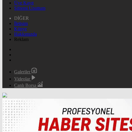
Üye Kayıt
Şifremi Unuttum
DİĞER
İletişim
Künye
Hakkımızda
Reklam
Galeriler
Videolar
Canlı Borsa