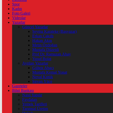
Spor
Kadın
Foto Galeri
Videolar
Yazarlar
Güncel Yazarlar
Şeyma Karateke (Başyazar)
Erkan Çakıllı
Hakan Akın
Metin Özdoğan
Mustafa Düzenli
Prof Dr. Ramazan Abay
Yusuf Bolat
Ayrılan Yazarlar
Gülten Abacı
Mustafa Kemal Yonat
Neval Kütük
Şirvan Yüce
Gazeteler
Bilgi Bankası
Nasıl Yapılır
Faydaları
Yemek Tarifleri
Tarımsal Üretim