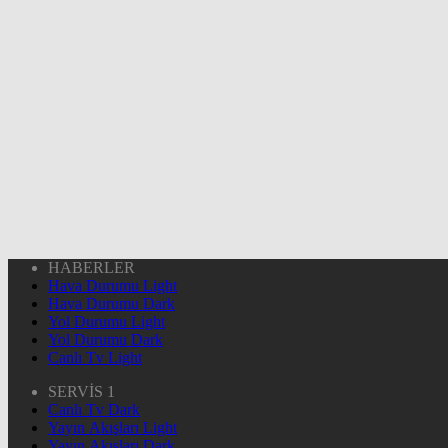
HABERLER
Hava Durumu Light
Hava Durumu Dark
Yol Durumu Light
Yol Durumu Dark
Canlı Tv Light
SERVİS 1
Canlı Tv Dark
Yayın Akışları Light
Yayın Akışları Dark