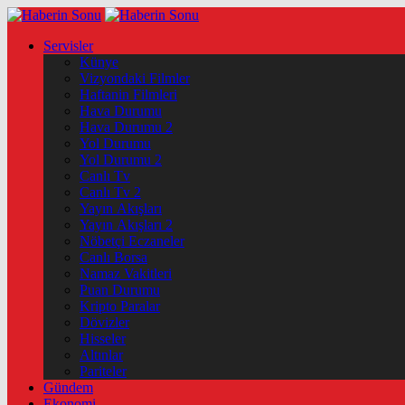
Servisler
Künye
Vizyondaki Filmler
Haftanin Filmleri
Hava Durumu
Hava Durumu 2
Yol Durumu
Yol Durumu 2
Canlı Tv
Canlı Tv 2
Yayın Akışları
Yayın Akışları 2
Nöbetçi Eczaneler
Canlı Borsa
Namaz Vakitleri
Puan Durumu
Kripto Paralar
Dövizler
Hisseler
Altınlar
Pariteler
Gündem
Ekonomi