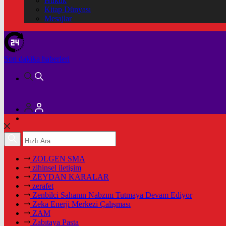
Hukuk
Kitap Dünyası
Mesajlar
Son dakika
haberleri
ZOLGEN SMA
zihinsel iletişim
ZEYDAN KARALAR
zerafet
Zenbilci Sahanın Nabzını Tutmaya Devam Ediyor
Zeka Enerji Merkezi Çalışması
ZAM
Zabıtaya Pasta