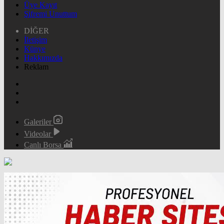
Üye Kayıt
Şifremi Unuttum
DİĞER
İletişim
Künye
Hakkımızda
Reklam
Galeriler
Videolar
Canlı Borsa