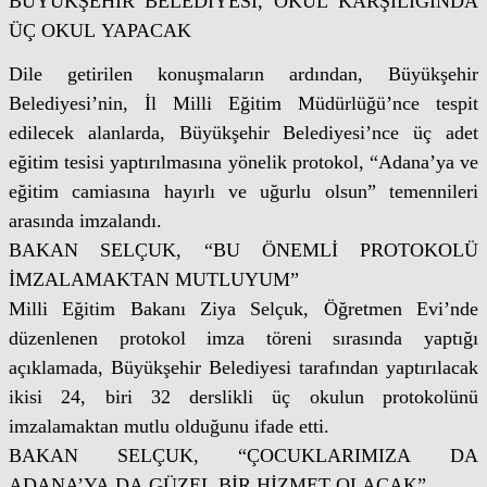
BÜYÜKŞEHİR BELEDİYESİ, OKUL KARŞILIĞINDA
ÜÇ OKUL YAPACAK
Dile getirilen konuşmaların ardından, Büyükşehir
Belediyesi’nin, İl Milli Eğitim Müdürlüğü’nce tespit
edilecek alanlarda, Büyükşehir Belediyesi’nce üç adet
eğitim tesisi yaptırılmasına yönelik protokol, “Adana’ya ve
eğitim camiasına hayırlı ve uğurlu olsun” temennileri
arasında imzalandı.
BAKAN SELÇUK, “BU ÖNEMLİ PROTOKOLÜ
İMZALAMAKTAN MUTLUYUM”
Milli Eğitim Bakanı Ziya Selçuk, Öğretmen Evi’nde
düzenlenen protokol imza töreni sırasında yaptığı
açıklamada, Büyükşehir Belediyesi tarafından yaptırılacak
ikisi 24, biri 32 derslikli üç okulun protokolünü
imzalamaktan mutlu olduğunu ifade etti.
BAKAN SELÇUK, “ÇOCUKLARIMIZA DA
ADANA’YA DA GÜZEL BİR HİZMET OLACAK”