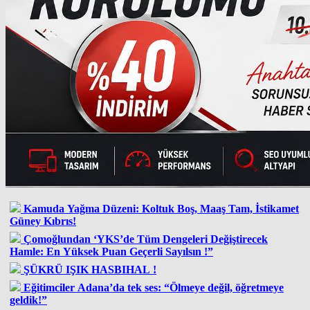
Kamuda Yağma Düzeni: Koltuk Boş, Maaş Tam, İstikamet
Güney Kıbrıs!
Çomoğlundan ‘YKS’de Tüm Dengeleri Değiştirecek
Hamle: En Yüksek Puan Geçerli Sayılsın !”
ŞÜKRÜ IŞIK HASBIHAL !
Eğitimciler Adana’da tek ses: “Ölmeye değil, öğretmeye
geldik!”