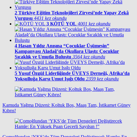
2
Türkiye Eğitim Teknolojileri Zirvesi’nde Yapay Zekâ
Vurgusu
4431 kez okundu
3
KÖTÜ YOL
4001 kez okundu
4
Hasan Yıldız Anısına “Çocuklar Üşümesin”
Kampanyası Aladağ’da Okullara Ulaştı: Çocuklar
Sıcaklık ve Umutla Buluştu
3564 kez okundu
5
Yusuf Özgül Liderliğinde ÜVEYS Derneği, Afrika’da
Yoksulluğa Karşı Umut Işığı Oldu
2359 kez okundu
Kamuda Yağma Düzeni: Koltuk Boş, Maaş Tam, İstikamet Güney
Kıbrıs!
Çomoğlundan ‘YKS’de Tüm Dengeleri Değiştirecek Hamle: En