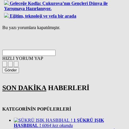
Geleceğe Kodla: Çukurova’nın Gençleri Dünya ile
Yarışmaya Hazırlanıyor.
Eğitim, teknoloji ve vefa bir arada
Bu yazı yorumlara kapatılmıştır.
HIZLI YORUM YAP
Gönder
SON DAKİKA
HABERLERİ
KATEGORİNİN POPÜLERLERİ
1
ŞÜKRÜ IŞIK
HASBIHAL !
6064 kez okundu