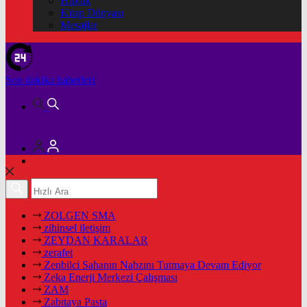
Hukuk
Kitap Dünyası
Mesajlar
Son dakika
haberleri
ZOLGEN SMA
zihinsel iletişim
ZEYDAN KARALAR
zerafet
Zenbilci Sahanın Nabzını Tutmaya Devam Ediyor
Zeka Enerji Merkezi Çalışması
ZAM
Zabıtaya Pasta