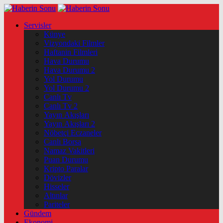
Servisler
Künye
Vizyondaki Filmler
Haftanin Filmleri
Hava Durumu
Hava Durumu 2
Yol Durumu
Yol Durumu 2
Canlı Tv
Canlı Tv 2
Yayın Akışları
Yayın Akışları 2
Nöbetçi Eczaneler
Canlı Borsa
Namaz Vakitleri
Puan Durumu
Kripto Paralar
Dövizler
Hisseler
Altınlar
Pariteler
Gündem
Ekonomi