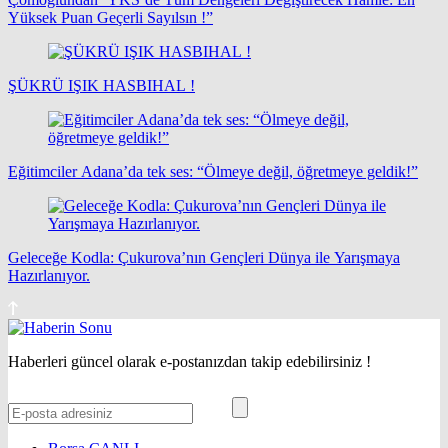
Yüksek Puan Geçerli Sayılsın !”
ŞÜKRÜ IŞIK HASBIHAL !
Eğitimciler Adana’da tek ses: “Ölmeye değil, öğretmeye geldik!”
Geleceğe Kodla: Çukurova’nın Gençleri Dünya ile Yarışmaya
Hazırlanıyor.
Haberleri güncel olarak e-postanızdan takip edebilirsiniz !