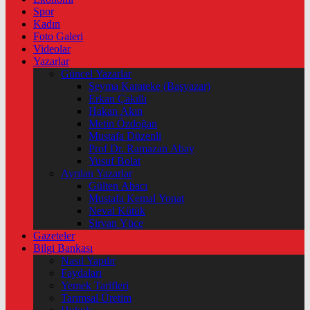
Spor
Kadın
Foto Galeri
Videolar
Yazarlar
Güncel Yazarlar
Şeyma Karateke (Başyazar)
Erkan Çakıllı
Hakan Akın
Metin Özdoğan
Mustafa Düzenli
Prof Dr. Ramazan Abay
Yusuf Bolat
Ayrılan Yazarlar
Gülten Abacı
Mustafa Kemal Yonat
Neval Kütük
Şirvan Yüce
Gazeteler
Bilgi Bankası
Nasıl Yapılır
Faydaları
Yemek Tarifleri
Tarımsal Üretim