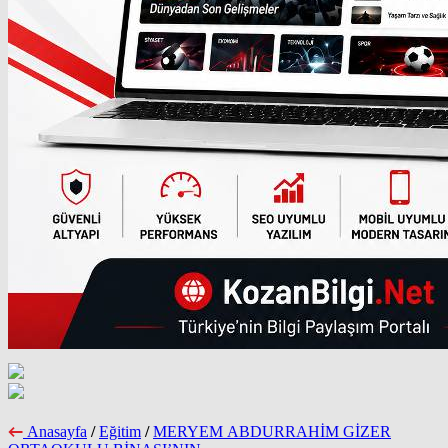
Anasayfa
/
Eğitim
/
MERYEM ABDURRAHİM GİZER