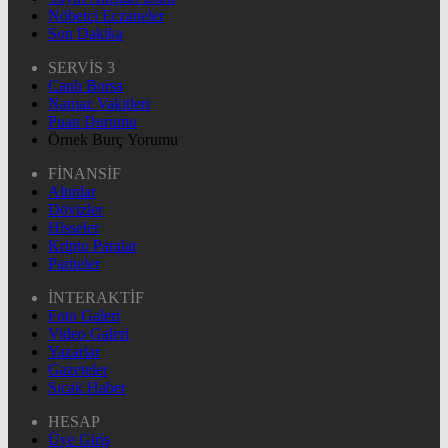
Nöbetçi Eczaneler
Son Dakika
SERVİS 3
Canlı Borsa
Namaz Vakitleri
Puan Durumu
Örnek Burç Yorumu
FİNANSİF
Altınlar
Dövizler
Hisseler
Kripto Paralar
Pariteler
İNTERAKTİF
Foto Galeri
Video Galeri
Yazarlar
Gazeteler
Sıcak Haber
HESAP
Üye Giriş