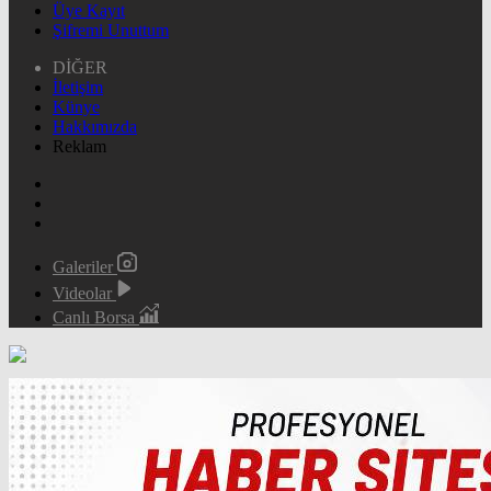
Üye Kayıt
Şifremi Unuttum
DİĞER
İletişim
Künye
Hakkımızda
Reklam
Galeriler
Videolar
Canlı Borsa