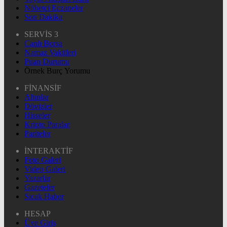
Nöbetçi Eczaneler
Son Dakika
SERVİS 3
Canlı Borsa
Namaz Vakitleri
Puan Durumu
Örnek Burç Yorumu
FİNANSİF
Altınlar
Dövizler
Hisseler
Kripto Paralar
Pariteler
İNTERAKTİF
Foto Galeri
Video Galeri
Yazarlar
Gazeteler
Sıcak Haber
HESAP
Üye Giriş