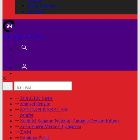
Hukuk
Kitap Dünyası
Mesajlar
Son dakika
haberleri
ZOLGEN SMA
zihinsel iletişim
ZEYDAN KARALAR
zerafet
Zenbilci Sahanın Nabzını Tutmaya Devam Ediyor
Zeka Enerji Merkezi Çalışması
ZAM
Zabıtaya Pasta