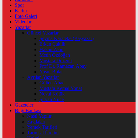
Spor
Kadın
Foto Galeri
Videolar
Yazarlar
Güncel Yazarlar
Şeyma Karateke (Başyazar)
Erkan Çakıllı
Hakan Akın
Metin Özdoğan
Mustafa Düzenli
Prof Dr. Ramazan Abay
Yusuf Bolat
Ayrılan Yazarlar
Gülten Abacı
Mustafa Kemal Yonat
Neval Kütük
Şirvan Yüce
Gazeteler
Bilgi Bankası
Nasıl Yapılır
Faydaları
Yemek Tarifleri
Tarımsal Üretim