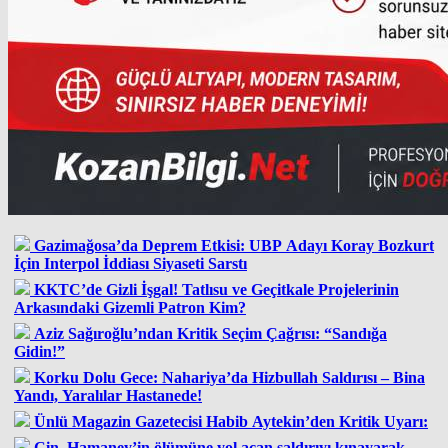
Gazimağosa’da Deprem Etkisi: UBP Adayı Koray Bozkurt
İçin Interpol İddiası Siyaseti Sarstı
KKTC’de Gizli İşgal! Tatlısu ve Geçitkale Projelerinin
Arkasındaki Gizemli Patron Kim?
Aziz Sağıroğlu’ndan Kritik Seçim Çağrısı: “Sandığa
Gidin!”
Korku Dolu Gece: Nahariya’da Hizbullah Saldırısı – Bina
Yandı, Yaralılar Hastanede!
Ünlü Magazin Gazetecisi Habib Aytekin’den Kritik Uyarı:
Çin, Hamaney’in ölümüne yol açan saldırıyı kınayarak,