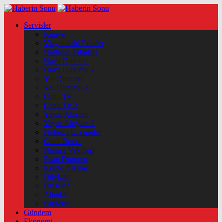
Servisler
Künye
Vizyondaki Filmler
Haftanin Filmleri
Hava Durumu
Hava Durumu 2
Yol Durumu
Yol Durumu 2
Canlı Tv
Canlı Tv 2
Yayın Akışları
Yayın Akışları 2
Nöbetçi Eczaneler
Canlı Borsa
Namaz Vakitleri
Puan Durumu
Kripto Paralar
Dövizler
Hisseler
Altınlar
Pariteler
Gündem
Ekonomi