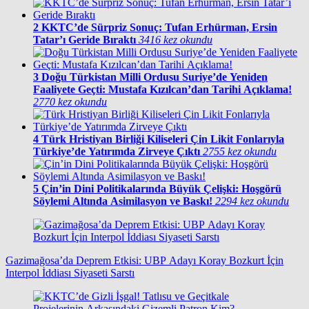
2
KKTC’de Sürpriz Sonuç: Tufan Erhürman, Ersin
Tatar’ı Geride Bıraktı
3416 kez okundu
3
Doğu Türkistan Milli Ordusu Suriye’de Yeniden
Faaliyete Geçti: Mustafa Kızılcan’dan Tarihi Açıklama!
2770 kez okundu
4
Türk Hristiyan Birliği Kiliseleri Çin Likit Fonlarıyla
Türkiye’de Yatırımda Zirveye Çıktı
2755 kez okundu
5
Çin’in Dini Politikalarında Büyük Çelişki: Hoşgörü
Söylemi Altında Asimilasyon ve Baskı!
2294 kez okundu
Gazimağosa’da Deprem Etkisi: UBP Adayı Koray Bozkurt İçin
Interpol İddiası Siyaseti Sarstı