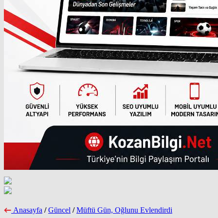
Anasayfa
/
Güncel
/
Müftü Gün, Oğlunu Evlendirdi