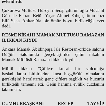
evlendirdi.
Çukurova Müftüsü Hüseyin-Serap çiftinin oğlu Mücahit
Gün ile Fikran Betül–Yaşar Ahmet Kılıç çiftinin kızı
Elif Sena Ankara’da bir ömür boyu birlikteliğe evet
dedi.
RESMİ NİKAHI MAMAK MÜFTÜSÜ RAMAZAN
ILIKKAN KIYDI
Ankara Mamak Abidinpaşa lale Restoran-orkide salonu
Düğün Salonunda gerçekleştirilen çiftin nikahını
Mamak Müftüsü Ramazan Ilıkkan kıydı.
Müftü Ilıkkan ”Çiftlere kutsal bir yolculuğa
başladıklarını birbirlerine karşı hoşgörülü olmalarını
gerektiğini hatırlatarak genç çiftlere sağlıklı ve huzurlu
birliktelik temenni etti. Gelin hanıma evlilik cüzdanını
taktım etti.
CUMHURBAŞKANI RECEP TAYYİP