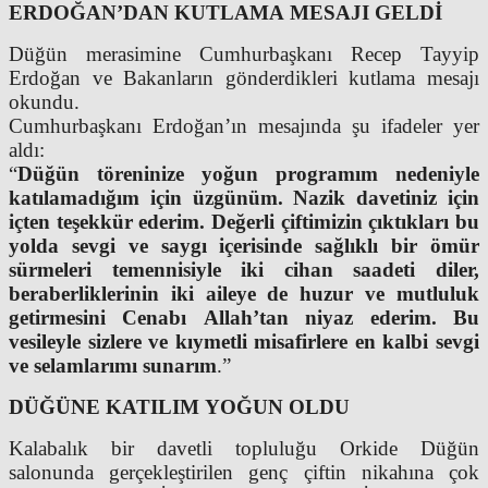
ERDOĞAN’DAN KUTLAMA MESAJI GELDİ
Düğün merasimine Cumhurbaşkanı Recep Tayyip
Erdoğan ve Bakanların gönderdikleri kutlama mesajı
okundu.
Cumhurbaşkanı Erdoğan’ın mesajında şu ifadeler yer
aldı:
“
Düğün töreninize yoğun programım nedeniyle
katılamadığım için üzgünüm. Nazik davetiniz için
içten teşekkür ederim. Değerli çiftimizin çıktıkları bu
yolda sevgi ve saygı içerisinde sağlıklı bir ömür
sürmeleri temennisiyle iki cihan saadeti diler,
beraberliklerinin iki aileye de huzur ve mutluluk
getirmesini Cenabı Allah’tan niyaz ederim. Bu
vesileyle sizlere ve kıymetli misafirlere en kalbi sevgi
ve selamlarımı sunarım
.”
DÜĞÜNE KATILIM YOĞUN OLDU
Kalabalık bir davetli topluluğu Orkide Düğün
salonunda gerçekleştirilen genç çiftin nikahına çok