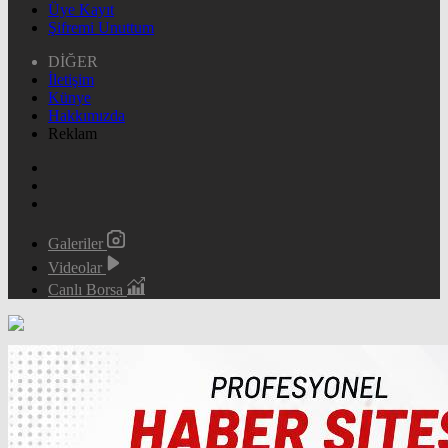
Üye Kayıt
Şifremi Unuttum
DİĞER
İletişim
Künye
Hakkımızda
Reklam
Galeriler
Videolar
Canlı Borsa