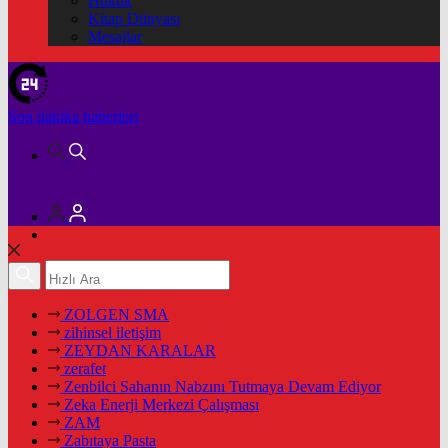
Hukuk
Kitap Dünyası
Mesajlar
Son dakika
haberleri
ZOLGEN SMA
zihinsel iletişim
ZEYDAN KARALAR
zerafet
Zenbilci Sahanın Nabzını Tutmaya Devam Ediyor
Zeka Enerji Merkezi Çalışması
ZAM
Zabıtaya Pasta