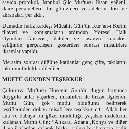
sayıda protokol, İstanbul Şile Müftüsü İhsan yeğeni,
daire personelleri, din görevlileri ve ailelerin dost ve
akrabaları yer aldı .
Damadın hafız kardeşi Mücahit Gün’ün Kur’an-ı Kerim
tilaveti ve konuşmaların ardından Yöresel Halk
Oyunları Gösterisi, ilahiler ve tasavvuf musikisi
eşliğinde gerçekleşen gösterileri sonrası misafirlere
ikramlar yapıldı.
Merasim sonrası düğüne katılanlar genç çifte, takılarını
takıp mutluluklar dilediler.
MÜFTÜ GÜN’DEN TEŞEKKÜR
Çukurova Müftüsü Hüseyin Gün’de düğün boyunca
duygulu anlar yaşarken, misafirleri ile bizzat ilgilendi.
Müftü Gün, çok mutlu olduğunu belirterek
teşriflerinden dolayı misafirlere teşekkür etti. Allah her
ana ve babaya bu güzel mutluluğu yaşatsın ifadelerini
kullanan Müftü Gün; ”Ankara, Adana ,Konya ve diğer
il ve ilçelerden gelerek bizleri yalnız bırakmayan kadir