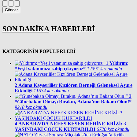
Gönder
SON DAKİKA
HABERLERİ
KATEGORİNİN POPÜLERLERİ
1
Yıldırım;
“Yeşil vatanımıza sahip çıkıyoruz”
12391 kez okundu
2
Adana Kayserililer Kızılören Derneği Geleneksel Aşure
Etkinliği
11534 kez okundu
3
“Günebakan Olmayı Bırakın, Adana’nın Bakanı Olun!”
9218 kez okundu
4
ANKARA’DA NEFES KESEN REHİNE KRİZİ: 3
YAŞINDAKİ ÇOCUK KURTARILDI
6720 kez okundu