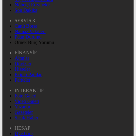
Nöbetçi Eczaneler
Son Dakika
SERVİS 3
Canlı Borsa
Namaz Vakitleri
Puan Durumu
Örnek Burç Yorumu
FİNANSİF
Altınlar
Dövizler
Hisseler
Kripto Paralar
Pariteler
İNTERAKTİF
Foto Galeri
Video Galeri
Yazarlar
Gazeteler
Sıcak Haber
HESAP
Üye Giriş