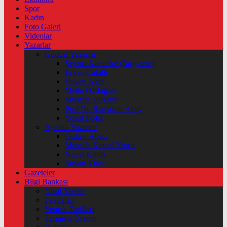
Spor
Kadın
Foto Galeri
Videolar
Yazarlar
Güncel Yazarlar
Şeyma Karateke (Başyazar)
Erkan Çakıllı
Hakan Akın
Metin Özdoğan
Mustafa Düzenli
Prof Dr. Ramazan Abay
Yusuf Bolat
Ayrılan Yazarlar
Gülten Abacı
Mustafa Kemal Yonat
Neval Kütük
Şirvan Yüce
Gazeteler
Bilgi Bankası
Nasıl Yapılır
Faydaları
Yemek Tarifleri
Tarımsal Üretim