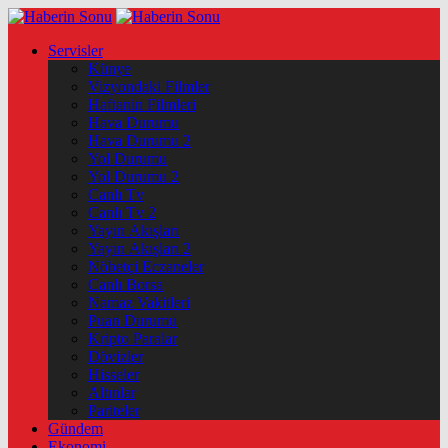
Servisler
Künye
Vizyondaki Filmler
Haftanin Filmleri
Hava Durumu
Hava Durumu 2
Yol Durumu
Yol Durumu 2
Canlı Tv
Canlı Tv 2
Yayın Akışları
Yayın Akışları 2
Nöbetçi Eczaneler
Canlı Borsa
Namaz Vakitleri
Puan Durumu
Kripto Paralar
Dövizler
Hisseler
Altınlar
Pariteler
Gündem
Ekonomi