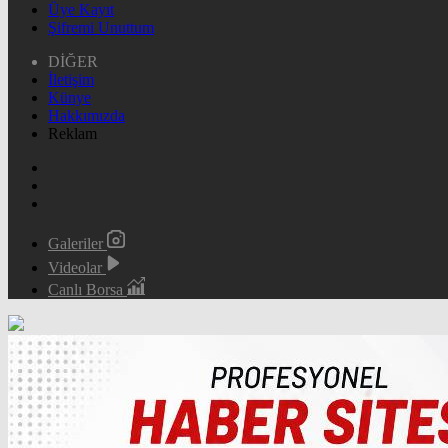
Üye Kayıt
Şifremi Unuttum
DİĞER
İletişim
Künye
Hakkımızda
Reklam
Galeriler
Videolar
Canlı Borsa