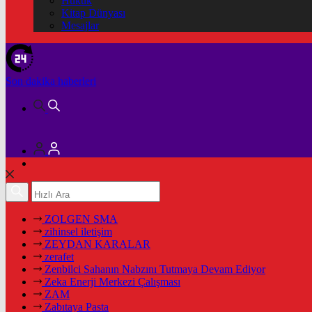
Hukuk
Kitap Dünyası
Mesajlar
Son dakika
haberleri
ZOLGEN SMA
zihinsel iletişim
ZEYDAN KARALAR
zerafet
Zenbilci Sahanın Nabzını Tutmaya Devam Ediyor
Zeka Enerji Merkezi Çalışması
ZAM
Zabıtaya Pasta