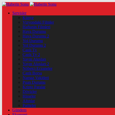
Servisler
Künye
Vizyondaki Filmler
Haftanin Filmleri
Hava Durumu
Hava Durumu 2
Yol Durumu
Yol Durumu 2
Canlı Tv
Canlı Tv 2
Yayın Akışları
Yayın Akışları 2
Nöbetçi Eczaneler
Canlı Borsa
Namaz Vakitleri
Puan Durumu
Kripto Paralar
Dövizler
Hisseler
Altınlar
Pariteler
Gündem
Ekonomi