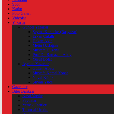
Spor
Kadın
Foto Galeri
Videolar
Yazarlar
Güncel Yazarlar
Şeyma Karateke (Başyazar)
Erkan Çakıllı
Hakan Akın
Metin Özdoğan
Mustafa Düzenli
Prof Dr. Ramazan Abay
Yusuf Bolat
Ayrılan Yazarlar
Gülten Abacı
Mustafa Kemal Yonat
Neval Kütük
Şirvan Yüce
Gazeteler
Bilgi Bankası
Nasıl Yapılır
Faydaları
Yemek Tarifleri
Tarımsal Üretim