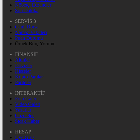
Nöbetçi Eczaneler
Son Dakika
SERVİS 3
Canlı Borsa
Namaz Vakitleri
Puan Durumu
Örnek Burç Yorumu
FİNANSİF
Altınlar
Dövizler
Hisseler
Kripto Paralar
Pariteler
İNTERAKTİF
Foto Galeri
Video Galeri
Yazarlar
Gazeteler
Sıcak Haber
HESAP
Üye Giriş