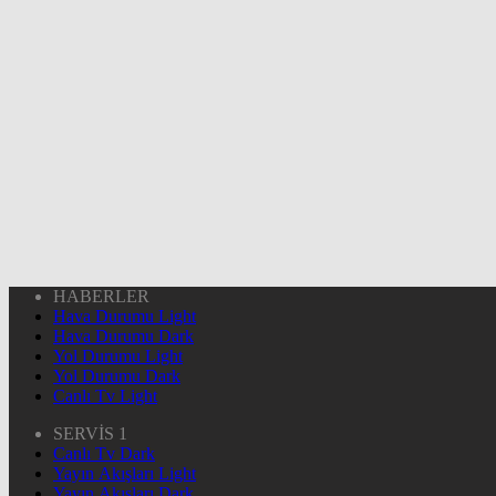
HABERLER
Hava Durumu Light
Hava Durumu Dark
Yol Durumu Light
Yol Durumu Dark
Canlı Tv Light
SERVİS 1
Canlı Tv Dark
Yayın Akışları Light
Yayın Akışları Dark